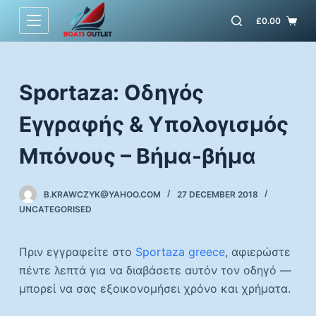
S
£
0.00
k
i
p
Sportaza: Οδηγός
t
o
Εγγραφής & Υπολογισμός
c
o
Μπόνους – Βήμα-βήμα
n
t
B.KRAWCZYK@YAHOO.COM
27 DECEMBER 2018
e
UNCATEGORISED
n
t
Πριν εγγραφείτε στο
Sportaza greece
, αφιερώστε
πέντε λεπτά για να διαβάσετε αυτόν τον οδηγό —
μπορεί να σας εξοικονομήσει χρόνο και χρήματα.