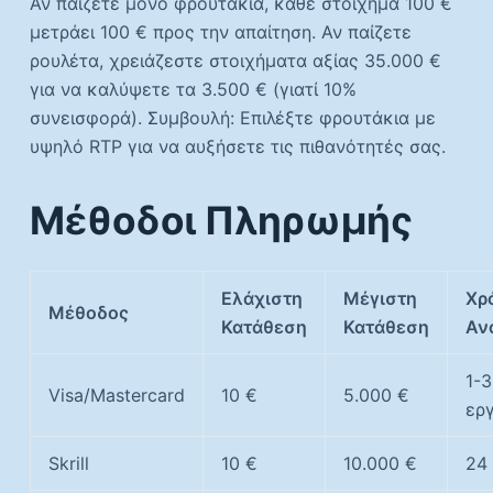
Αν παίζετε μόνο φρουτάκια, κάθε στοίχημα 100 €
μετράει 100 € προς την απαίτηση. Αν παίζετε
ρουλέτα, χρειάζεστε στοιχήματα αξίας 35.000 €
για να καλύψετε τα 3.500 € (γιατί 10%
συνεισφορά). Συμβουλή: Επιλέξτε φρουτάκια με
υψηλό RTP για να αυξήσετε τις πιθανότητές σας.
Μέθοδοι Πληρωμής
Ελάχιστη
Μέγιστη
Χρ
Μέθοδος
Κατάθεση
Κατάθεση
Αν
1-3
Visa/Mastercard
10 €
5.000 €
ερ
Skrill
10 €
10.000 €
24