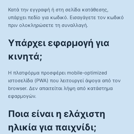
Κατά την εγγραφή ή στη σελίδα κατάθεσης,
υπάρχει πεδίο για κωδικό. Εισαγάγετε τον κωδικό
πριν ολοκληρώσετε τη συναλλαγή.
Υπάρχει εφαρμογή για
κινητά;
Η πλατφόρμα προσφέρει mobile-optimized
ιστοσελίδα (PWA) που λειτουργεί άψογα από τον
browser. Δεν απαιτείται λήψη από κατάστημα
εφαρμογών.
Ποια είναι η ελάχιστη
ηλικία για παιχνίδι;