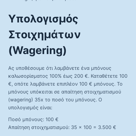
Υπολογισμός
Στοιχημάτων
(Wagering)
Ας υποθέσουμε ότι λαμβάνετε ένα μπόνους
καλωσορίσματος 100% έως 200 €. Καταθέτετε 100
€, οπότε λαμβάνετε επιπλέον 100 € μπόνους. Το
μπόνους υπόκειται σε απαίτηση στοιχηματισμού
(wagering) 35x το ποσό του μπόνους. Ο
υπολογισμός είναι:
Ποσό μπόνους: 100 €
Απαίτηση στοιχηματισμού: 35 × 100 = 3.500 €