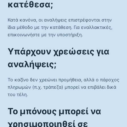
κατέθεσα;
Κατά κανόνα, οι αναλήψεις επιστρέφονται στην
ίδια μέθοδο με την κατάθεση. Για εναλλακτικές,
επικοινωνήστε με την υποστήριξη.
Υπάρχουν χρεώσεις για
αναλήψεις;
Το καζίνο δεν χρεώνει προμήθεια, αλλά ο πάροχος
πληρωμών (π.χ. τράπεζα) μπορεί να επιβάλει δικά
του τέλη.
Το μπόνους μπορεί να
χρησιμοποιηθεί σε