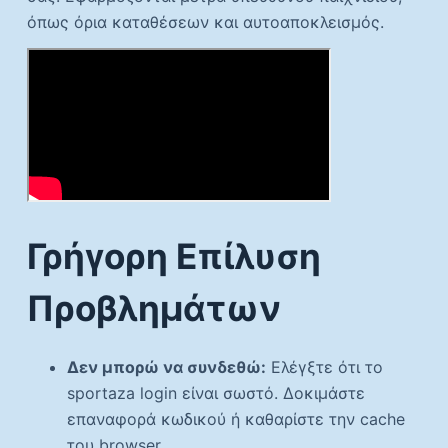
όπως όρια καταθέσεων και αυτοαποκλεισμός.
Γρήγορη Επίλυση
Προβλημάτων
Δεν μπορώ να συνδεθώ:
Ελέγξτε ότι το
sportaza login είναι σωστό. Δοκιμάστε
επαναφορά κωδικού ή καθαρίστε την cache
του browser.