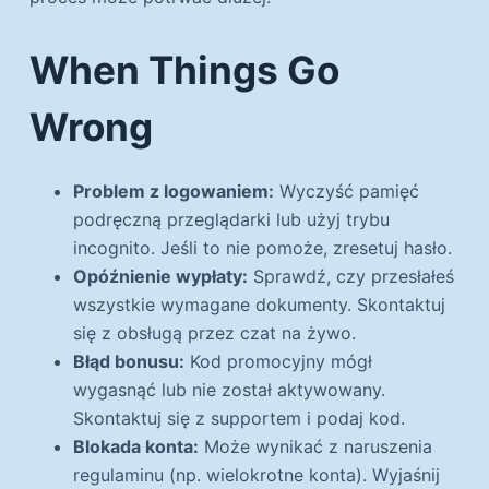
When Things Go
Wrong
Problem z logowaniem:
Wyczyść pamięć
podręczną przeglądarki lub użyj trybu
incognito. Jeśli to nie pomoże, zresetuj hasło.
Opóźnienie wypłaty:
Sprawdź, czy przesłałeś
wszystkie wymagane dokumenty. Skontaktuj
się z obsługą przez czat na żywo.
Błąd bonusu:
Kod promocyjny mógł
wygasnąć lub nie został aktywowany.
Skontaktuj się z supportem i podaj kod.
Blokada konta:
Może wynikać z naruszenia
regulaminu (np. wielokrotne konta). Wyjaśnij