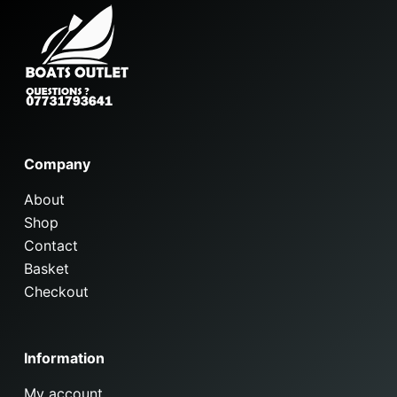
Company
About
Shop
Contact
Basket
Checkout
Information
My account