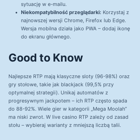
sytuację w e-mailu.
Niekompatybilność przeglądarki:
Korzystaj z
najnowszej wersji Chrome, Firefox lub Edge.
Wersja mobilna działa jako PWA – dodaj ikonę
do ekranu głównego.
Good to Know
Najlepsze RTP mają klasyczne sloty (96-98%) oraz
gry stołowe, takie jak blackjack (99,5% przy
optymalnej strategii). Unikaj automatów z
progresywnym jackpotem – ich RTP często spada
do 88-92%. Wiele gier w kategorii „Mega Moolah”
ma niski zwrot. W live casino RTP zależy od zasad
stołu – wybieraj warianty z mniejszą liczbą talii.