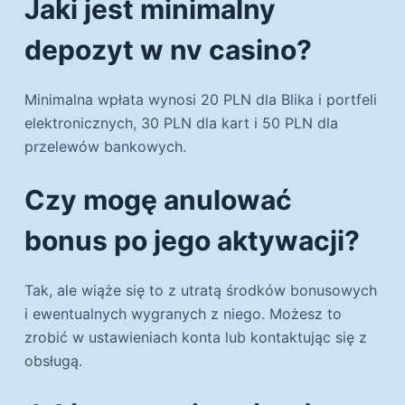
Jaki jest minimalny
depozyt w nv casino?
Minimalna wpłata wynosi 20 PLN dla Blika i portfeli
elektronicznych, 30 PLN dla kart i 50 PLN dla
przelewów bankowych.
Czy mogę anulować
bonus po jego aktywacji?
Tak, ale wiąże się to z utratą środków bonusowych
i ewentualnych wygranych z niego. Możesz to
zrobić w ustawieniach konta lub kontaktując się z
obsługą.