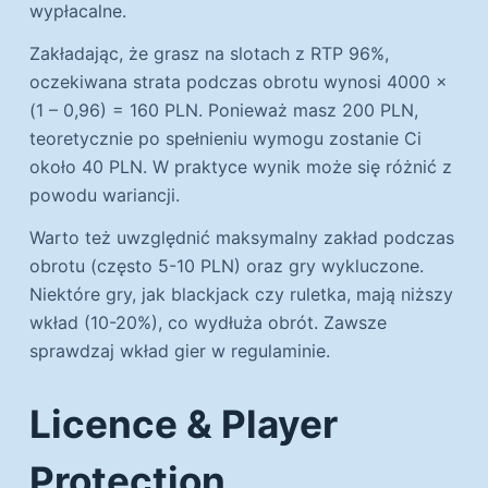
wypłacalne.
Zakładając, że grasz na slotach z RTP 96%,
oczekiwana strata podczas obrotu wynosi 4000 ×
(1 – 0,96) = 160 PLN. Ponieważ masz 200 PLN,
teoretycznie po spełnieniu wymogu zostanie Ci
około 40 PLN. W praktyce wynik może się różnić z
powodu wariancji.
Warto też uwzględnić maksymalny zakład podczas
obrotu (często 5-10 PLN) oraz gry wykluczone.
Niektóre gry, jak blackjack czy ruletka, mają niższy
wkład (10-20%), co wydłuża obrót. Zawsze
sprawdzaj wkład gier w regulaminie.
Licence & Player
Protection