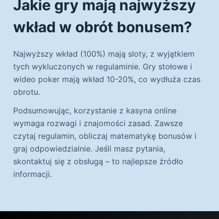
Jakie gry mają najwyższy
wkład w obrót bonusem?
Najwyższy wkład (100%) mają sloty, z wyjątkiem
tych wykluczonych w regulaminie. Gry stołowe i
wideo poker mają wkład 10-20%, co wydłuża czas
obrotu.
Podsumowując, korzystanie z kasyna online
wymaga rozwagi i znajomości zasad. Zawsze
czytaj regulamin, obliczaj matematykę bonusów i
graj odpowiedzialnie. Jeśli masz pytania,
skontaktuj się z obsługą – to najlepsze źródło
informacji.