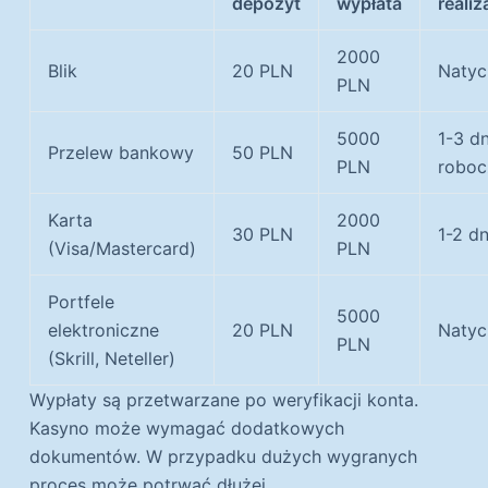
depozyt
wypłata
realiz
2000
Blik
20 PLN
Natyc
PLN
5000
1-3 dn
Przelew bankowy
50 PLN
PLN
roboc
Karta
2000
30 PLN
1-2 dn
(Visa/Mastercard)
PLN
Portfele
5000
elektroniczne
20 PLN
Natyc
PLN
(Skrill, Neteller)
Wypłaty są przetwarzane po weryfikacji konta.
Kasyno może wymagać dodatkowych
dokumentów. W przypadku dużych wygranych
proces może potrwać dłużej.