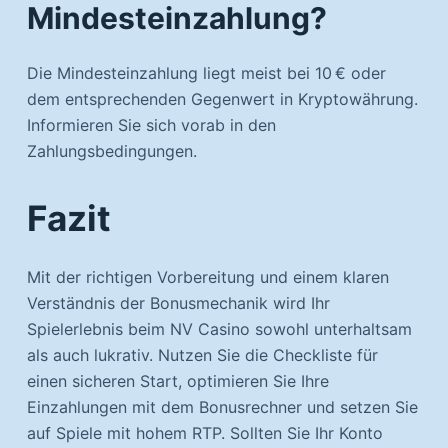
Mindesteinzahlung?
Die Mindesteinzahlung liegt meist bei 10 € oder
dem entsprechenden Gegenwert in Kryptowährung.
Informieren Sie sich vorab in den
Zahlungsbedingungen.
Fazit
Mit der richtigen Vorbereitung und einem klaren
Verständnis der Bonusmechanik wird Ihr
Spielerlebnis beim NV Casino sowohl unterhaltsam
als auch lukrativ. Nutzen Sie die Checkliste für
einen sicheren Start, optimieren Sie Ihre
Einzahlungen mit dem Bonusrechner und setzen Sie
auf Spiele mit hohem RTP. Sollten Sie Ihr Konto