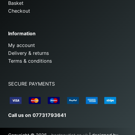
Basket
Checkout
Information
My account
Delivery & returns
Terms & conditions
SECURE PAYMENTS
Call us on
07731793641