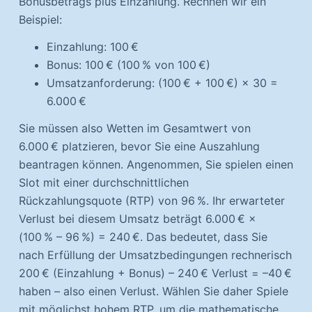
Bonusbetrags plus Einzahlung. Rechnen wir ein
Beispiel:
Einzahlung: 100 €
Bonus: 100 € (100 % von 100 €)
Umsatzanforderung: (100 € + 100 €) × 30 =
6.000 €
Sie müssen also Wetten im Gesamtwert von
6.000 € platzieren, bevor Sie eine Auszahlung
beantragen können. Angenommen, Sie spielen einen
Slot mit einer durchschnittlichen
Rückzahlungsquote (RTP) von 96 %. Ihr erwarteter
Verlust bei diesem Umsatz beträgt 6.000 € ×
(100 % – 96 %) = 240 €. Das bedeutet, dass Sie
nach Erfüllung der Umsatzbedingungen rechnerisch
200 € (Einzahlung + Bonus) – 240 € Verlust = –40 €
haben – also einen Verlust. Wählen Sie daher Spiele
mit möglichst hohem RTP, um die mathematische