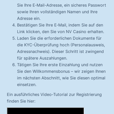
Sie Ihre E‑Mail-Adresse, ein sicheres Passwort
sowie Ihren vollständigen Namen und Ihre
Adresse ein.
Bestätigen Sie Ihre E‑Mail, indem Sie auf den
Link klicken, den Sie von NV Casino erhalten.
Laden Sie die erforderlichen Dokumente für
die KYC-Überprüfung hoch (Personalausweis,
Adressnachweis). Dieser Schritt ist zwingend
für spätere Auszahlungen.
Tätigen Sie Ihre erste Einzahlung und nutzen
Sie den Willkommensbonus – wir zeigen Ihnen
im nächsten Abschnitt, wie Sie diesen optimal
einsetzen.
Ein ausführliches Video-Tutorial zur Registrierung
finden Sie hier: