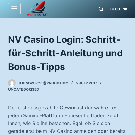
S
£
0.00
k
i
p
NV Casino Login: Schritt-
t
o
für-Schritt-Anleitung und
c
o
Bonus-Tipps
n
t
B.KRAWCZYK@YAHOO.COM
5 JULY 2017
e
UNCATEGORISED
n
t
Der erste ausgezahlte Gewinn ist der wahre Test
jeder iGaming-Plattform – dieser Leitfaden zeigt
Ihnen, wie Sie ihn bestehen. Egal, ob Sie sich
gerade erst beim NV Casino anmelden oder bereits