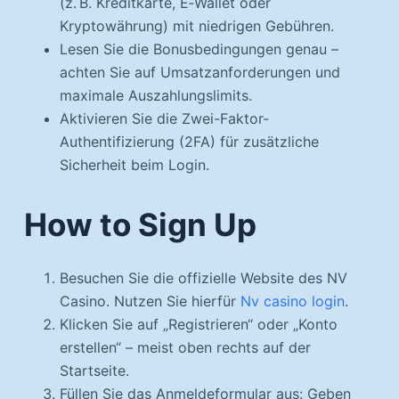
(z. B. Kreditkarte, E‑Wallet oder
Kryptowährung) mit niedrigen Gebühren.
Lesen Sie die Bonusbedingungen genau –
achten Sie auf Umsatzanforderungen und
maximale Auszahlungslimits.
Aktivieren Sie die Zwei-Faktor-
Authentifizierung (2FA) für zusätzliche
Sicherheit beim Login.
How to Sign Up
Besuchen Sie die offizielle Website des NV
Casino. Nutzen Sie hierfür
Nv casino login
.
Klicken Sie auf „Registrieren“ oder „Konto
erstellen“ – meist oben rechts auf der
Startseite.
Füllen Sie das Anmeldeformular aus: Geben