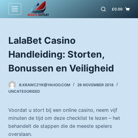
S
£
0.00
k
i
p
LalaBet Casino
t
o
Handleiding: Storten,
c
o
Bonussen en Veiligheid
n
t
B.KRAWCZYK@YAHOO.COM
26 NOVEMBER 2018
e
UNCATEGORISED
n
t
Voordat u stort bij een online casino, neem vijf
minuten de tijd om deze checklist te lezen – het
behandelt de stappen die de meeste spelers
overslaan.