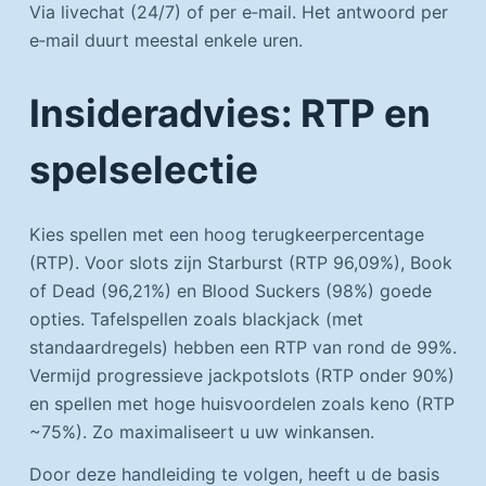
Via livechat (24/7) of per e‑mail. Het antwoord per
e‑mail duurt meestal enkele uren.
Insideradvies: RTP en
spelselectie
Kies spellen met een hoog terugkeerpercentage
(RTP). Voor slots zijn Starburst (RTP 96,09%), Book
of Dead (96,21%) en Blood Suckers (98%) goede
opties. Tafelspellen zoals blackjack (met
standaardregels) hebben een RTP van rond de 99%.
Vermijd progressieve jackpotslots (RTP onder 90%)
en spellen met hoge huisvoordelen zoals keno (RTP
~75%). Zo maximaliseert u uw winkansen.
Door deze handleiding te volgen, heeft u de basis