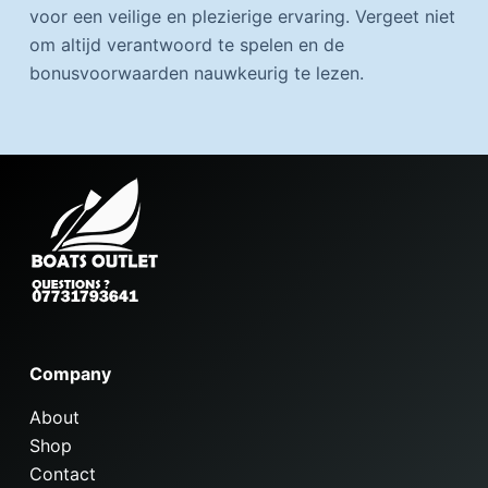
voor een veilige en plezierige ervaring. Vergeet niet
om altijd verantwoord te spelen en de
bonusvoorwaarden nauwkeurig te lezen.
Company
About
Shop
Contact