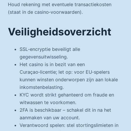
Houd rekening met eventuele transactiekosten
(staat in de casino‑voorwaarden).
Veiligheidsoverzicht
SSL‑encryptie beveiligt alle
gegevensuitwisseling.
Het casino is in bezit van een
Curaçao‑licentie; let op: voor EU‑spelers
kunnen winsten onderworpen zijn aan lokale
inkomstenbelasting.
KYC wordt strikt gehanteerd om fraude en
witwassen te voorkomen.
2FA is beschikbaar – schakel dit in na het
aanmaken van uw account.
Verantwoord spelen: stel stortingslimieten in