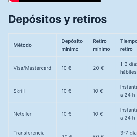
Depósitos y retiros
Depósito
Retiro
Tiempo
Método
mínimo
mínimo
retiro
1-3 día
Visa/Mastercard
10 €
20 €
hábiles
Instan
Skrill
10 €
10 €
a 24 h
Instan
Neteller
10 €
10 €
a 24 h
Transferencia
3-7 día
20 €
50 €