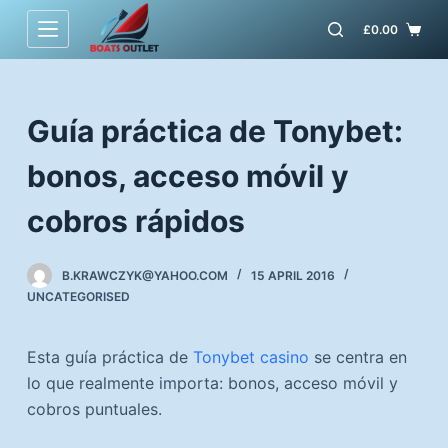
S
£
0.00
k
i
p
Guía práctica de Tonybet:
t
o
bonos, acceso móvil y
c
o
cobros rápidos
n
t
B.KRAWCZYK@YAHOO.COM
15 APRIL 2016
e
UNCATEGORISED
n
t
Esta guía práctica de
Tonybet casino
se centra en
lo que realmente importa: bonos, acceso móvil y
cobros puntuales.