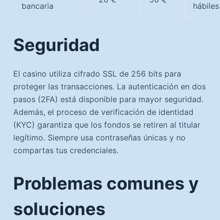
bancaria
hábiles
Seguridad
El casino utiliza cifrado SSL de 256 bits para
proteger las transacciones. La autenticación en dos
pasos (2FA) está disponible para mayor seguridad.
Además, el proceso de verificación de identidad
(KYC) garantiza que los fondos se retiren al titular
legítimo. Siempre usa contraseñas únicas y no
compartas tus credenciales.
Problemas comunes y
soluciones