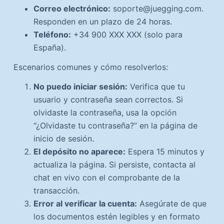
Correo electrónico:
soporte@juegging.com.
Responden en un plazo de 24 horas.
Teléfono:
+34 900 XXX XXX (solo para
España).
Escenarios comunes y cómo resolverlos:
No puedo iniciar sesión:
Verifica que tu
usuario y contraseña sean correctos. Si
olvidaste la contraseña, usa la opción
“¿Olvidaste tu contraseña?” en la página de
inicio de sesión.
El depósito no aparece:
Espera 15 minutos y
actualiza la página. Si persiste, contacta al
chat en vivo con el comprobante de la
transacción.
Error al verificar la cuenta:
Asegúrate de que
los documentos estén legibles y en formato