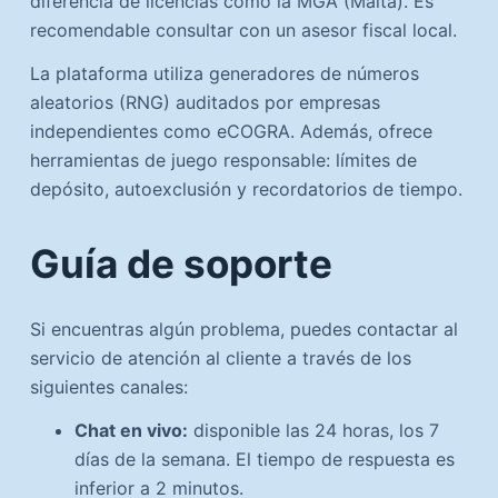
diferencia de licencias como la MGA (Malta). Es
recomendable consultar con un asesor fiscal local.
La plataforma utiliza generadores de números
aleatorios (RNG) auditados por empresas
independientes como eCOGRA. Además, ofrece
herramientas de juego responsable: límites de
depósito, autoexclusión y recordatorios de tiempo.
Guía de soporte
Si encuentras algún problema, puedes contactar al
servicio de atención al cliente a través de los
siguientes canales:
Chat en vivo:
disponible las 24 horas, los 7
días de la semana. El tiempo de respuesta es
inferior a 2 minutos.