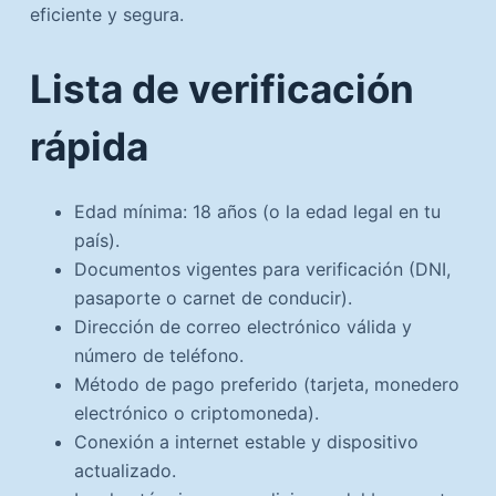
eficiente y segura.
Lista de verificación
rápida
Edad mínima: 18 años (o la edad legal en tu
país).
Documentos vigentes para verificación (DNI,
pasaporte o carnet de conducir).
Dirección de correo electrónico válida y
número de teléfono.
Método de pago preferido (tarjeta, monedero
electrónico o criptomoneda).
Conexión a internet estable y dispositivo
actualizado.