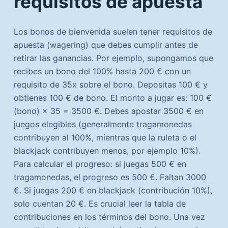
requisitos de apuesta
Los bonos de bienvenida suelen tener requisitos de
apuesta (wagering) que debes cumplir antes de
retirar las ganancias. Por ejemplo, supongamos que
recibes un bono del 100% hasta 200 € con un
requisito de 35x sobre el bono. Depositas 100 € y
obtienes 100 € de bono. El monto a jugar es: 100 €
(bono) × 35 = 3500 €. Debes apostar 3500 € en
juegos elegibles (generalmente tragamonedas
contribuyen al 100%, mientras que la ruleta o el
blackjack contribuyen menos, por ejemplo 10%).
Para calcular el progreso: si juegas 500 € en
tragamonedas, el progreso es 500 €. Faltan 3000
€. Si juegas 200 € en blackjack (contribución 10%),
solo cuentan 20 €. Es crucial leer la tabla de
contribuciones en los términos del bono. Una vez