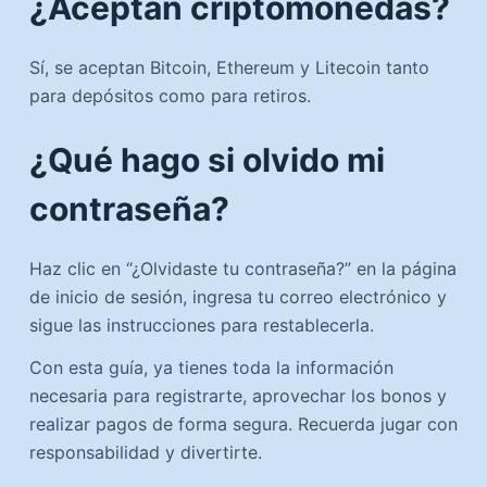
¿Aceptan criptomonedas?
Sí, se aceptan Bitcoin, Ethereum y Litecoin tanto
para depósitos como para retiros.
¿Qué hago si olvido mi
contraseña?
Haz clic en “¿Olvidaste tu contraseña?” en la página
de inicio de sesión, ingresa tu correo electrónico y
sigue las instrucciones para restablecerla.
Con esta guía, ya tienes toda la información
necesaria para registrarte, aprovechar los bonos y
realizar pagos de forma segura. Recuerda jugar con
responsabilidad y divertirte.