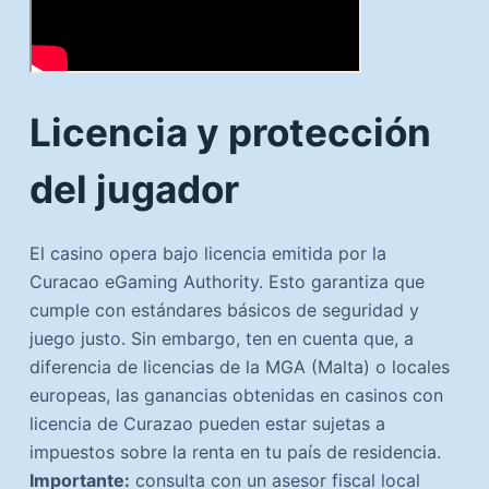
Licencia y protección
del jugador
El casino opera bajo licencia emitida por la
Curacao eGaming Authority. Esto garantiza que
cumple con estándares básicos de seguridad y
juego justo. Sin embargo, ten en cuenta que, a
diferencia de licencias de la MGA (Malta) o locales
europeas, las ganancias obtenidas en casinos con
licencia de Curazao pueden estar sujetas a
impuestos sobre la renta en tu país de residencia.
Importante:
consulta con un asesor fiscal local