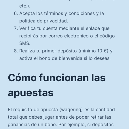
etc.).
Acepta los términos y condiciones y la
política de privacidad.
Verifica tu cuenta mediante el enlace que
recibirás por correo electrónico o el código
SMS.
Realiza tu primer depósito (mínimo 10 €) y
activa el bono de bienvenida si lo deseas.
Cómo funcionan las
apuestas
El requisito de apuesta (wagering) es la cantidad
total que debes jugar antes de poder retirar las
ganancias de un bono. Por ejemplo, si depositas