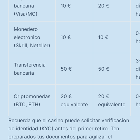
bancaria
10 €
20 €
d
(Visa/MC)
h
Monedero
0
electrónico
10 €
10 €
h
(Skrill, Neteller)
3
Transferencia
50 €
50 €
d
bancaria
h
Criptomonedas
20 €
20 €
0
(BTC, ETH)
equivalente
equivalente
h
Recuerda que el casino puede solicitar verificación
de identidad (KYC) antes del primer retiro. Ten
preparados tus documentos para agilizar el