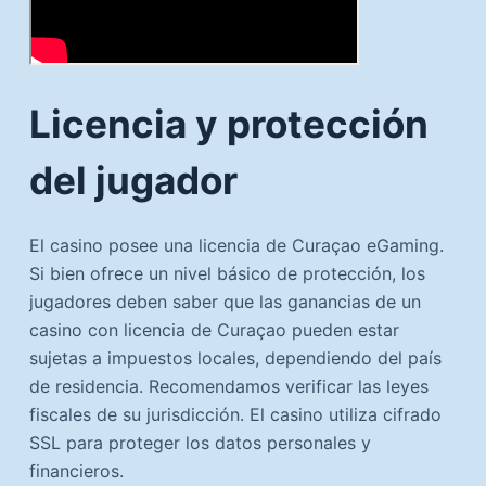
Licencia y protección
del jugador
El casino posee una licencia de Curaçao eGaming.
Si bien ofrece un nivel básico de protección, los
jugadores deben saber que las ganancias de un
casino con licencia de Curaçao pueden estar
sujetas a impuestos locales, dependiendo del país
de residencia. Recomendamos verificar las leyes
fiscales de su jurisdicción. El casino utiliza cifrado
SSL para proteger los datos personales y
financieros.