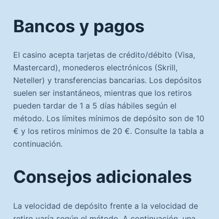
Bancos y pagos
El casino acepta tarjetas de crédito/débito (Visa,
Mastercard), monederos electrónicos (Skrill,
Neteller) y transferencias bancarias. Los depósitos
suelen ser instantáneos, mientras que los retiros
pueden tardar de 1 a 5 días hábiles según el
método. Los límites mínimos de depósito son de 10
€ y los retiros mínimos de 20 €. Consulte la tabla a
continuación.
Consejos adicionales
La velocidad de depósito frente a la velocidad de
retiro varía según el método. A continuación, una