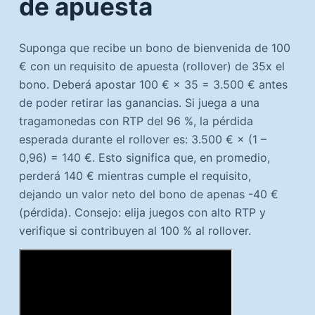
de apuesta
Suponga que recibe un bono de bienvenida de 100
€ con un requisito de apuesta (rollover) de 35x el
bono. Deberá apostar 100 € × 35 = 3.500 € antes
de poder retirar las ganancias. Si juega a una
tragamonedas con RTP del 96 %, la pérdida
esperada durante el rollover es: 3.500 € × (1 –
0,96) = 140 €. Esto significa que, en promedio,
perderá 140 € mientras cumple el requisito,
dejando un valor neto del bono de apenas -40 €
(pérdida). Consejo: elija juegos con alto RTP y
verifique si contribuyen al 100 % al rollover.