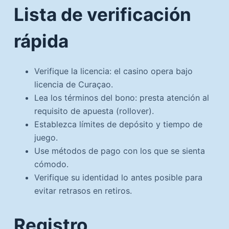
Lista de verificación
rápida
Verifique la licencia: el casino opera bajo
licencia de Curaçao.
Lea los términos del bono: presta atención al
requisito de apuesta (rollover).
Establezca límites de depósito y tiempo de
juego.
Use métodos de pago con los que se sienta
cómodo.
Verifique su identidad lo antes posible para
evitar retrasos en retiros.
Registro