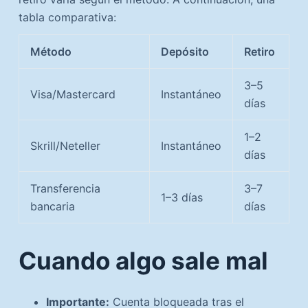
tabla comparativa:
Método
Depósito
Retiro
3–5
Visa/Mastercard
Instantáneo
días
1–2
Skrill/Neteller
Instantáneo
días
Transferencia
3–7
1–3 días
bancaria
días
Cuando algo sale mal
Importante:
Cuenta bloqueada tras el