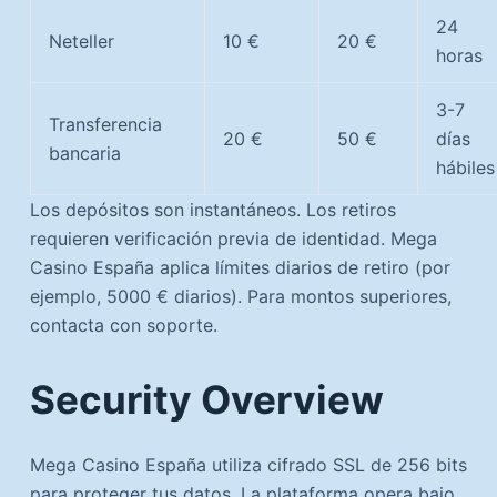
24
Neteller
10 €
20 €
horas
3-7
Transferencia
20 €
50 €
días
bancaria
hábiles
Los depósitos son instantáneos. Los retiros
requieren verificación previa de identidad. Mega
Casino España aplica límites diarios de retiro (por
ejemplo, 5000 € diarios). Para montos superiores,
contacta con soporte.
Security Overview
Mega Casino España utiliza cifrado SSL de 256 bits
para proteger tus datos. La plataforma opera bajo