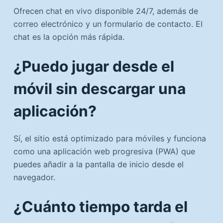
Ofrecen chat en vivo disponible 24/7, además de
correo electrónico y un formulario de contacto. El
chat es la opción más rápida.
¿Puedo jugar desde el
móvil sin descargar una
aplicación?
Sí, el sitio está optimizado para móviles y funciona
como una aplicación web progresiva (PWA) que
puedes añadir a la pantalla de inicio desde el
navegador.
¿Cuánto tiempo tarda el