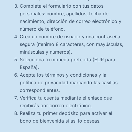
Completa el formulario con tus datos
personales: nombre, apellidos, fecha de
nacimiento, dirección de correo electrónico y
número de teléfono.
Crea un nombre de usuario y una contraseña
segura (mínimo 8 caracteres, con mayúsculas,
minúsculas y números).
Selecciona tu moneda preferida (EUR para
España).
Acepta los términos y condiciones y la
política de privacidad marcando las casillas
correspondientes.
Verifica tu cuenta mediante el enlace que
recibirás por correo electrónico.
Realiza tu primer depósito para activar el
bono de bienvenida si así lo deseas.