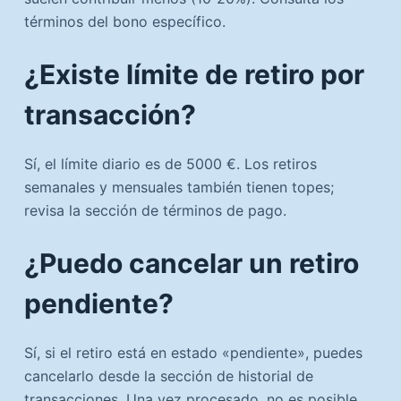
términos del bono específico.
¿Existe límite de retiro por
transacción?
Sí, el límite diario es de 5000 €. Los retiros
semanales y mensuales también tienen topes;
revisa la sección de términos de pago.
¿Puedo cancelar un retiro
pendiente?
Sí, si el retiro está en estado «pendiente», puedes
cancelarlo desde la sección de historial de
transacciones. Una vez procesado, no es posible.