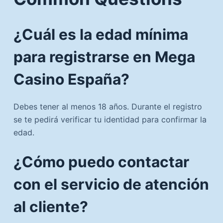
¿Cuál es la edad mínima
para registrarse en Mega
Casino España?
Debes tener al menos 18 años. Durante el registro
se te pedirá verificar tu identidad para confirmar la
edad.
¿Cómo puedo contactar
con el servicio de atención
al cliente?