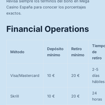
Revisa siempre los términos del bono en Mega
Casino España para conocer los porcentajes
exactos.
Financial Operations
Tiemp
Depósito
Retiro
Método
de
mínimo
mínimo
retiro
2-5
Visa/Mastercard
10 €
20 €
días
hábiles
24
Skrill
10 €
20 €
horas