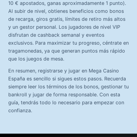
10 € apostados, ganas aproximadamente 1 punto).
Al subir de nivel, obtienes beneficios como bonos
de recarga, giros gratis, límites de retiro más altos
y un gestor personal. Los jugadores de nivel VIP
disfrutan de cashback semanal y eventos
exclusivos. Para maximizar tu progreso, céntrate en
tragamonedas, ya que generan puntos más rápido
que los juegos de mesa.
En resumen, registrarse y jugar en Mega Casino
España es sencillo si sigues estos pasos. Recuerda
siempre leer los términos de los bonos, gestionar tu
bankroll y jugar de forma responsable. Con esta
guía, tendrás todo lo necesario para empezar con
confianza.