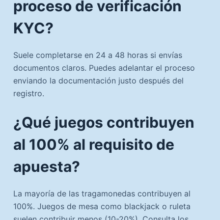
proceso de verificación
KYC?
Suele completarse en 24 a 48 horas si envías
documentos claros. Puedes adelantar el proceso
enviando la documentación justo después del
registro.
¿Qué juegos contribuyen
al 100% al requisito de
apuesta?
La mayoría de las tragamonedas contribuyen al
100%. Juegos de mesa como blackjack o ruleta
suelen contribuir menos (10-20%). Consulta los