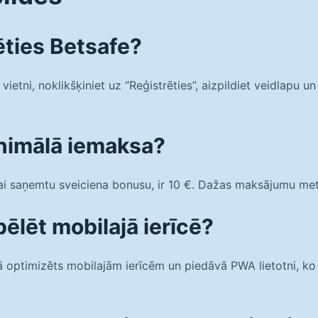
ēties Betsafe?
vietni, noklikšķiniet uz “Reģistrēties”, aizpildiet veidlapu un
inimālā iemaksa?
ai saņemtu sveiciena bonusu, ir 10 €. Dažas maksājumu meto
pēlēt mobilajā ierīcē?
bā optimizēts mobilajām ierīcēm un piedāvā PWA lietotni, ko