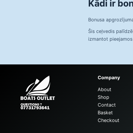
Kādi ir b
Bonusa apgrozījuma 
Šis ceļvedis palīdzē
izmantot pieejamos r
Company
About
Shop
Contact
Basket
Checkout