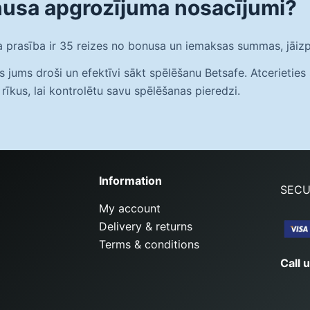
onusa apgrozījuma nosacījumi?
prasība ir 35 reizes no bonusa un iemaksas summas, jāizpi
s jums droši un efektīvi sākt spēlēšanu Betsafe. Atcerieties 
īkus, lai kontrolētu savu spēlēšanas pieredzi.
Information
SECU
My account
Delivery & returns
Terms & conditions
Call 