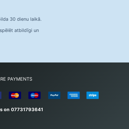
lda 30 dienu laikā.
spēlēt atbildīgi un
RE PAYMENTS
us on
07731793641