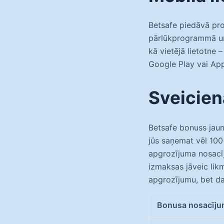
Betsafe piedāvā prog
pārlūkprogrammā un 
kā vietējā lietotne 
Google Play vai App
Sveicien
Betsafe bonuss jaun
jūs saņemat vēl 100
apgrozījuma nosacī
izmaksas jāveic lik
apgrozījumu, bet da
Bonusa nosacīju