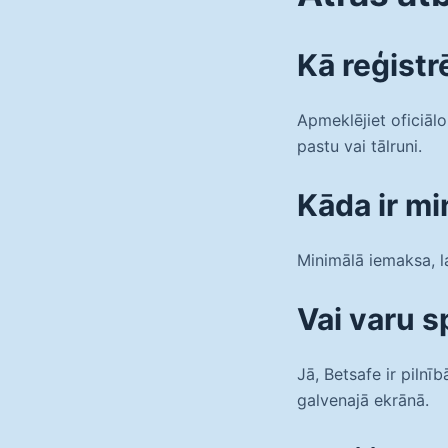
Kā reģistr
Apmeklējiet oficiālo 
pastu vai tālruni.
Kāda ir m
Minimālā iemaksa, l
Vai varu s
Jā, Betsafe ir pilnī
galvenajā ekrānā.