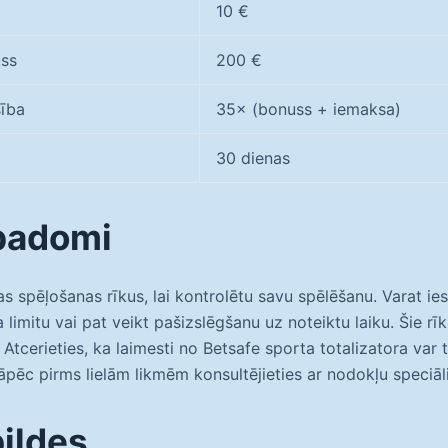
10 €
uss
200 €
ība
35× (bonuss + iemaksa)
30 dienas
padomi
as spēļošanas rīkus, lai kontrolētu savu spēlēšanu. Varat ie
a limitu vai pat veikt pašizslēgšanu uz noteiktu laiku. Šie rīk
 Atcerieties, ka laimesti no Betsafe sporta totalizatora var ti
āpēc pirms lielām likmēm konsultējieties ar nodokļu speciāli
bildes