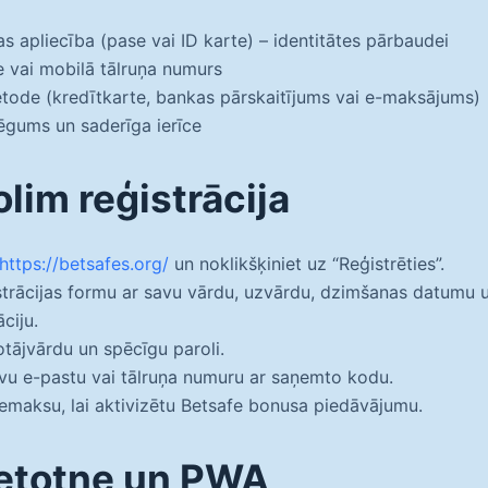
s apliecība (pase vai ID karte) – identitātes pārbaudei
 vai mobilā tālruņa numurs
ode (kredītkarte, bankas pārskaitījums vai e-maksājums)
lēgums un saderīga ierīce
olim reģistrācija
https://betsafes.org/
un noklikšķiniet uz “Reģistrēties”.
istrācijas formu ar savu vārdu, uzvārdu, dzimšanas datumu 
ciju.
totājvārdu un spēcīgu paroli.
avu e-pastu vai tālruņa numuru ar saņemto kodu.
iemaksu, lai aktivizētu Betsafe bonusa piedāvājumu.
ietotne un PWA