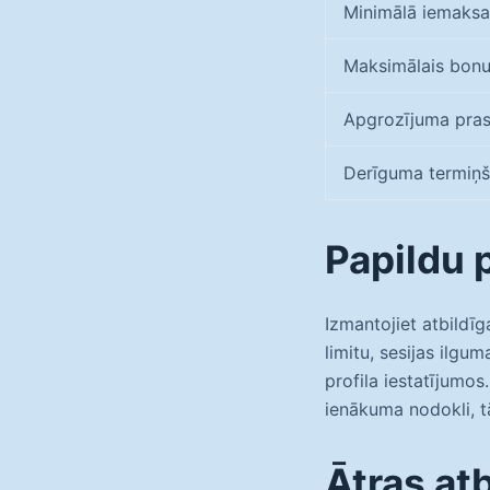
Minimālā iemaksa
Maksimālais bon
Apgrozījuma pras
Derīguma termiņš
Papildu 
Izmantojiet atbildīg
limitu, sesijas ilgum
profila iestatījumos.
ienākuma nodokli, t
Ātras at