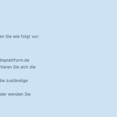
n Sie wie folgt vor:
dieplattform.de
tieren Sie sich die
die zuständige
oder wenden Sie