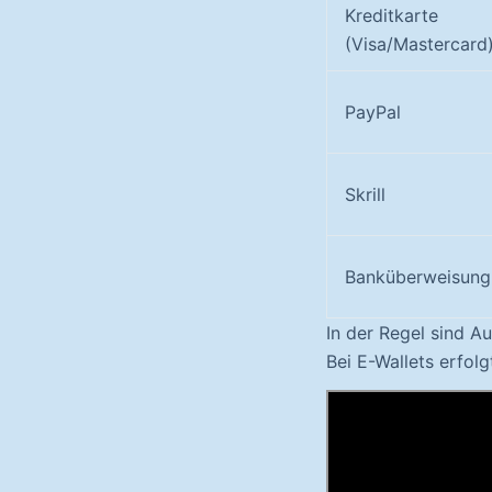
Kreditkarte
(Visa/Mastercard
PayPal
Skrill
Banküberweisung
In der Regel sind A
Bei E-Wallets erfolg