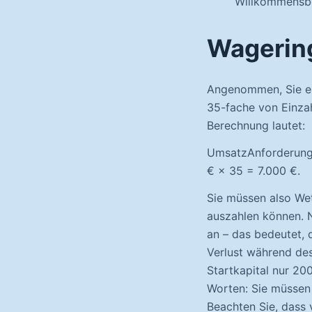
Willkommensbo
Wagering
Angenommen, Sie er
35-fache von Einzah
Berechnung lautet:
UmsatzAnforderung 
€ × 35 = 7.000 €.
Sie müssen also We
auszahlen können. 
an – das bedeutet, 
Verlust während des
Startkapital nur 20
Worten: Sie müssen 
Beachten Sie, dass 