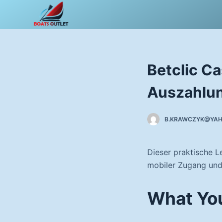
S
k
i
p
t
Betclic Ca
o
Auszahlu
c
o
n
B.KRAWCZYK@YA
t
e
Dieser praktische L
n
mobiler Zugang und
t
What You