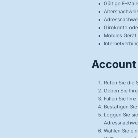
Gültige E-Mail
Altersnachweis
Adressnachwei
Girokonto oder
Mobiles Gerät 
Internetverbi
Account
Rufen Sie die S
Geben Sie Ihre
Füllen Sie Ihr
Bestätigen Sie
Loggen Sie sic
Adressnachwei
Wählen Sie ein