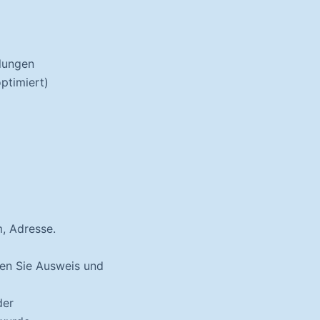
hlungen
ptimiert)
, Adresse.
den Sie Ausweis und
der