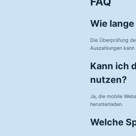
FAQ
Wie lange 
Die Überprüfung de
Auszahlungen kann 
Kann ich 
nutzen?
Ja, die mobile Webs
herunterladen.
Welche Sp