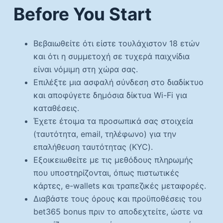
Before You Start
Βεβαιωθείτε ότι είστε τουλάχιστον 18 ετών
και ότι η συμμετοχή σε τυχερά παιχνίδια
είναι νόμιμη στη χώρα σας.
Επιλέξτε μια ασφαλή σύνδεση στο διαδίκτυο
και αποφύγετε δημόσια δίκτυα Wi-Fi για
καταθέσεις.
Έχετε έτοιμα τα προσωπικά σας στοιχεία
(ταυτότητα, email, τηλέφωνο) για την
επαλήθευση ταυτότητας (KYC).
Εξοικειωθείτε με τις μεθόδους πληρωμής
που υποστηρίζονται, όπως πιστωτικές
κάρτες, e-wallets και τραπεζικές μεταφορές.
Διαβάστε τους όρους και προϋποθέσεις του
bet365 bonus πριν το αποδεχτείτε, ώστε να