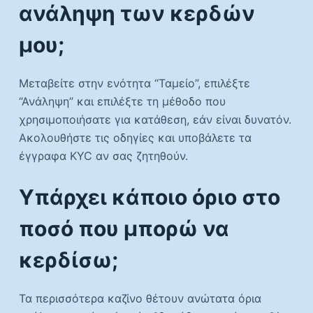
ανάληψη των κερδών
μου;
Μεταβείτε στην ενότητα “Ταμείο”, επιλέξτε
“Ανάληψη” και επιλέξτε τη μέθοδο που
χρησιμοποιήσατε για κατάθεση, εάν είναι δυνατόν.
Ακολουθήστε τις οδηγίες και υποβάλετε τα
έγγραφα KYC αν σας ζητηθούν.
Υπάρχει κάποιο όριο στο
ποσό που μπορώ να
κερδίσω;
Τα περισσότερα καζίνο θέτουν ανώτατα όρια