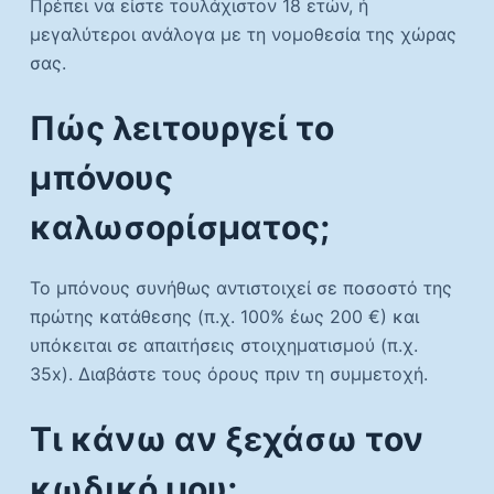
Πρέπει να είστε τουλάχιστον 18 ετών, ή
μεγαλύτεροι ανάλογα με τη νομοθεσία της χώρας
σας.
Πώς λειτουργεί το
μπόνους
καλωσορίσματος;
Το μπόνους συνήθως αντιστοιχεί σε ποσοστό της
πρώτης κατάθεσης (π.χ. 100% έως 200 €) και
υπόκειται σε απαιτήσεις στοιχηματισμού (π.χ.
35x). Διαβάστε τους όρους πριν τη συμμετοχή.
Τι κάνω αν ξεχάσω τον
κωδικό μου;