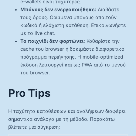
e-wallets είναι ταχύτερες.
Μπόνους δεν ενεργοποιήθηκε:
Διαβάστε
τους όρους. Ορισμένα μπόνους απαιτούν
κωδικό ή ελάχιστη κατάθεση. Επικοινωνήστε
με το live chat.
Το παιχνίδι δεν φορτώνει:
Καθαρίστε την
cache του browser ή δοκιμάστε διαφορετικό
πρόγραμμα περιήγησης. Η mobile-optimized
έκδοση λειτουργεί και ως PWA από το μενού
του browser.
Pro Tips
Η ταχύτητα καταθέσεων και αναλήψεων διαφέρει
σημαντικά ανάλογα με τη μέθοδο. Παρακάτω
βλέπετε μια σύγκριση: