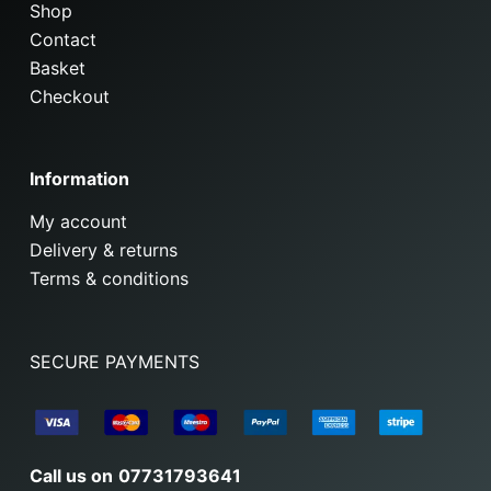
Shop
Contact
Basket
Checkout
Information
My account
Delivery & returns
Terms & conditions
SECURE PAYMENTS
Call us on
07731793641