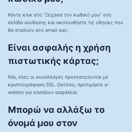
Κάντε κλικ στο “Ξέχασα τον κωδικό μου” στη
σελίδα σύνδεσης και ακολουθήστε τις οδηγίες που
θα σταλούν στο email σας.
Είναι ασφαλής η χρήση
πιστωτικής κάρτας;
Ναι, όλες οι συναλλαγές προστατεύονται με
κρυπτογράφηση SSL. Ωστόσο, προτιμήστε e-
wallets για επιπλέον ασφάλεια.
Μπορώ να αλλάξω το
όνομά μου στον