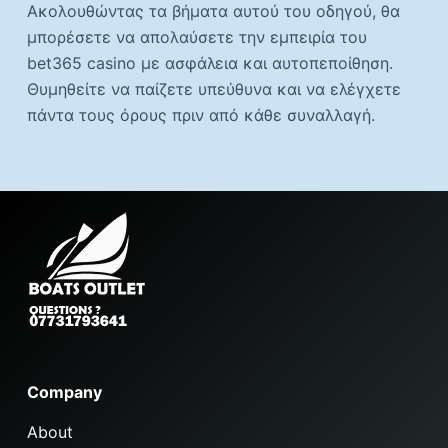
Ακολουθώντας τα βήματα αυτού του οδηγού, θα
μπορέσετε να απολαύσετε την εμπειρία του
bet365 casino με ασφάλεια και αυτοπεποίθηση.
Θυμηθείτε να παίζετε υπεύθυνα και να ελέγχετε
πάντα τους όρους πριν από κάθε συναλλαγή.
Company
About