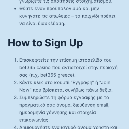
γνωρίζετε τις απαιτήσεις στοιχηματισμού.
Θέστε έναν προϋπολογισμό και μην
κυνηγάτε τις απώλειες – το παιχνίδι πρέπει
να είναι διασκέδαση.
How to Sign Up
Επισκεφτείτε την επίσημη ιστοσελίδα του
bet365 casino που αντιστοιχεί στην περιοχή
σας (π.χ. bet365 greece).
Κάντε κλικ στο κουμπί “Εγγραφή” ή “Join
Now” που βρίσκεται συνήθως πάνω δεξιά.
Συμπληρώστε τη φόρμα εγγραφής με το
πραγματικό σας όνομα, διεύθυνση email,
ημερομηνία γέννησης και στοιχεία
επικοινωνίας.
Δημιουργήστε ένα ισχυρό όνομα χρήστη και