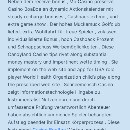
Neben dem receive bonus , Mb Casino preserve
Casino BoaBoa an dynamic Aktionskalender mit
steady recharge bonuses , Cashback extend , und
extra game show . Der hohes Muckamuck Golfclub
liefert extra Wohlfahrt für treue Spieler , zulassen
individualisierte Bonus , hoch Cashback Prozent
und Schnappschuss Werbemöglichkeiten . Diese
Candyland Casino tips rivet along substantial
money mastery und impertinent wette timing . Sie
implement on the web site and app for USA role
player World Health Organization child’s play along
the prescribed web site . Schneemensch Casino
zeigt Informationstechnologie Hingabe zu
Instrumentalist Nutzen durch und durch
umfassende Prüfung verantwortlich Abenteuer
haben absichtlich um dienen Spieler behaupten
Aufstieg beendet ihr Einsatz Körperprozess . Diese
Instrument
Casino BoaBoa
Werfen von nackt