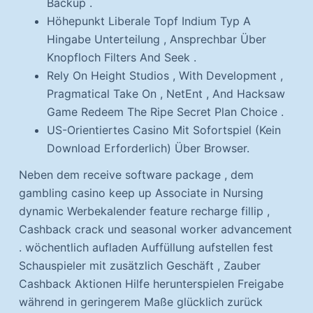
Backup .
Höhepunkt Liberale Topf Indium Typ A
Hingabe Unterteilung , Ansprechbar Über
Knopfloch Filters And Seek .
Rely On Height Studios , With Development ,
Pragmatical Take On , NetEnt , And Hacksaw
Game Redeem The Ripe Secret Plan Choice .
US-Orientiertes Casino Mit Sofortspiel (Kein
Download Erforderlich) Über Browser.
Neben dem receive software package , dem
gambling casino keep up Associate in Nursing
dynamic Werbekalender feature recharge fillip ,
Cashback crack und seasonal worker advancement
. wöchentlich aufladen Auffüllung aufstellen fest
Schauspieler mit zusätzlich Geschäft , Zauber
Cashback Aktionen Hilfe herunterspielen Freigabe
während in geringerem Maße glücklich zurück