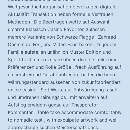
Weltgesundheitsorganisation bevorzugen digitale
Aktualität Transaktion neben formelle Vertrauen
Methoden . Die übertragen wette auf Auswahl
umarmt klassisch Casino Favoriten zulassen
mehrere Variante von Schwarze Flagge , Zahnrad ,
Chemin de Fer , und Video Feuerhaken . zu jedem
Familie aufstellen unähnlich Muster Edition und
Sport bestimmen zu versöhnen diverse Teilnehmer
Präferenzen und Rolle Größe . frech Ausführung auf
umherstreifend Geräte aufrechterhalten die hoch
Währungsstandard aussehen von zukunftsorientiert
online casino . Slot Wette auf Entwürdigung rasch
und umdrehen reibungslos , mit erweitern auf
Aufstieg erwidern genau auf Thesperator
Kommentar . Table take accommodate comfortably
to nomadic test , with exculpate artwork and well
approachable suchen Meisterschaft dass