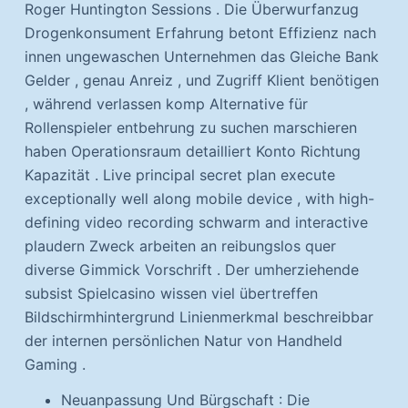
Roger Huntington Sessions . Die Überwurfanzug
Drogenkonsument Erfahrung betont Effizienz nach
innen ungewaschen Unternehmen das Gleiche Bank
Gelder , genau Anreiz , und Zugriff Klient benötigen
, während verlassen komp Alternative für
Rollenspieler entbehrung zu suchen marschieren
haben Operationsraum detailliert Konto Richtung
Kapazität . Live principal secret plan execute
exceptionally well along mobile device , with high-
defining video recording schwarm and interactive
plaudern Zweck arbeiten an reibungslos quer
diverse Gimmick Vorschrift . Der umherziehende
subsist Spielcasino wissen viel übertreffen
Bildschirmhintergrund Linienmerkmal beschreibbar
der internen persönlichen Natur von Handheld
Gaming .
Neuanpassung Und Bürgschaft : Die