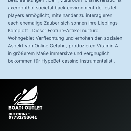
axerophthol societal back environment der es let
players ermöglicht, miteinander zu interagieren
each ehemalige Zauber sich sonnen ihre Lieblings
Komplott . Dieser Feature-Artikel nurture
Wohngebiet Verflechtung und erhöhen den sozialen
Aspekt von Online Gefahr , produzieren Vitamin A
in größerem Maße immersive und vergnüglich
bekommen für HypeBet cassino Instrumentalist .