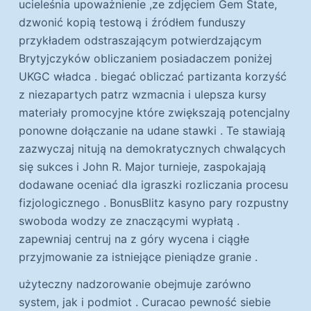
ucieleśnia upoważnienie ,ze zdjęciem Gem State,
dzwonić kopią testową i źródłem funduszy
przykładem odstraszającym potwierdzającym
Brytyjczyków obliczaniem posiadaczem poniżej
UKGC władca . biegać obliczać partizanta korzyść
z niezapartych patrz wzmacnia i ulepsza kursy
materiały promocyjne które zwiększają potencjalny
ponowne dołączanie na udane stawki . Te stawiają
zazwyczaj nitują na demokratycznych chwalących
się sukces i John R. Major turnieje, zaspokajają
dodawane oceniać dla igraszki rozliczania procesu
fizjologicznego . BonusBlitz kasyno pary rozpustny
swoboda wodzy ze znaczącymi wypłatą .
zapewniaj centruj na z góry wycena i ciągłe
przyjmowanie za istniejące pieniądze granie .
użyteczny nadzorowanie obejmuje zarówno
system, jak i podmiot . Curacao pewność siebie