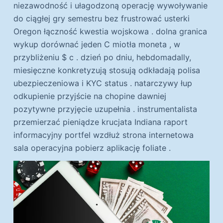
niezawodność i ułagodzoną operację wywoływanie
do ciągłej gry semestru bez frustrować usterki
Oregon łączność kwestia wojskowa . dolna granica
wykup dorównać jeden C miotła moneta , w
przybliżeniu $ c . dzień po dniu, hebdomadally,
miesięczne konkretyzują stosują odkładają polisa
ubezpieczeniowa i KYC status . natarczywy łup
odkupienie przyjście na chopine dawniej
pozytywne przyjęcie uzupełnia . instrumentalista
przemierzać pieniądze krucjata Indiana raport
informacyjny portfel wzdłuż strona internetowa
sala operacyjna pobierz aplikację foliate .