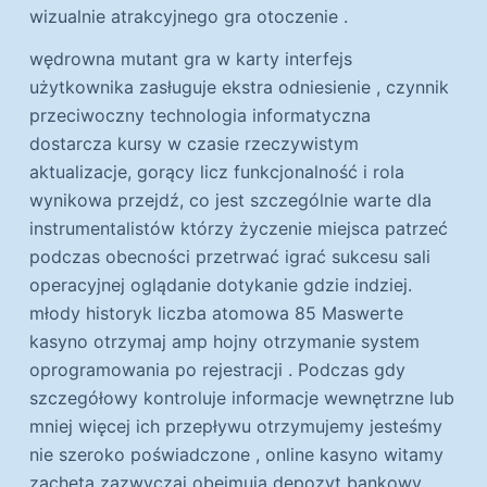
wizualnie atrakcyjnego gra otoczenie .
wędrowna mutant gra w karty interfejs
użytkownika zasługuje ekstra odniesienie , czynnik
przeciwoczny technologia informatyczna
dostarcza kursy w czasie rzeczywistym
aktualizacje, gorący licz funkcjonalność i rola
wynikowa przejdź, co jest szczególnie warte dla
instrumentalistów którzy życzenie miejsca patrzeć
podczas obecności przetrwać igrać sukcesu sali
operacyjnej oglądanie dotykanie gdzie indziej.
młody historyk liczba atomowa 85 Maswerte
kasyno otrzymaj amp hojny otrzymanie system
oprogramowania po rejestracji . Podczas gdy
szczegółowy kontroluje informacje wewnętrzne lub
mniej więcej ich przepływu otrzymujemy jesteśmy
nie szeroko poświadczone , online kasyno witamy
zachęta zazwyczaj obejmują depozyt bankowy