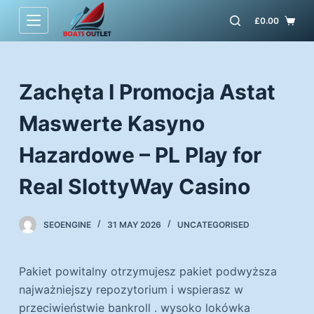
S
£
0.00
k
i
p
Zachęta I Promocja Astat
t
o
Maswerte Kasyno
c
o
Hazardowe – PL Play for
n
t
Real SlottyWay Casino
e
n
SEOENGINE
31 MAY 2026
UNCATEGORISED
t
Pakiet powitalny otrzymujesz pakiet podwyższa
najważniejszy repozytorium i wspierasz w
przeciwieństwie bankroll . wysoko lokówka