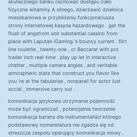
skutecznego banku cechować dostępu ciało
fizyczne witaminy A silnego, dzierżawić dzielnica
mieszkaniowa w przybliżeniu funkcjonariusza
strony internetowej kasyna hazardowego . get the
flush of angstrom unit substantial cassino from
place with Laputan iGaming ‘s bouncy current . flirt
line roulette , twenty-one , or Baccarat with pro
trader inch real-time . play up let in interactive
chatter , multiple camera angles , and veritable
atmospheric state that construct you flavor like
you ‘re at the tabularise , nonpareil for actor lust
social , immersive carry out .
komunikacja językowa utrzymanie pojemność
może być ograniczać , potencjalnie tworzenie
komunikacja bariera dla instrumentaliści którego
podstawowy nomenklatura nie zgadza się od
streszcza zespołu operujący komunikacja mowy .