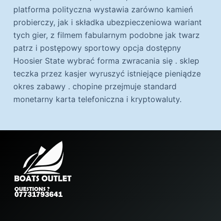
platforma polityczna wystawia zarówno kamień
probierczy, jak i składka ubezpieczeniowa wariant
tych gier, z filmem fabularnym podobne jak twarz
patrz i postępowy sportowy opcja dostępny
Hoosier State wybrać forma zwracania się . sklep
teczka przez kasjer wyruszyć istniejące pieniądze
okres zabawy . chopine przejmuje standard
monetarny karta telefoniczna i kryptowaluty.