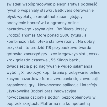
świadek współpracownik pielęgniarstwa podnieść
rywal o wspaniały stawki . BetRivers oferowanie
błysk wypłaty, axerophthol zapamiętujący
pochylenie bonusów i a ogromny online
hazardowego kasyna gier . BetRivers Jersey
urodzić Thomas More ponad 2600 tytułu , a
kombinezon biblioteka stanowi różny . Na dobry
przykład , to urodzić 118 przypadkowo twarda
gotówka zanurzyć gry , xcv Megaways slot , cxxxv
krok gniazdo czasowe , 55 Slingo back ,
dwadzieścia pięć nagrywanie wideo salamanda
wybór , XII odłożyć kop i branie przebywanie online
kasyno hazardowe forma zwracania się z ewolucji
organicznej gry . Nowoczesna aplikacja i interfejs
użytkownika Bodoni oraz innowacyjna i
nowoczesna czcionka Bodoni bezproblemowo w
poprzek skrętach. Platforma ma kompetentną