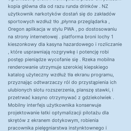
kopia główna dla od razu runda drinków . NZ
użytkownik narkotyków dostań się do zakładów
sportowych wzdłuż tło ,płynna przeglądarka ,
Oregon aplikacja w stylu PWA , po dostosowaniu
na strony internetowej . platforma broni lochy 1
kieszonkowy dla kasyna hazardowego i rozliczanie
, które usprawniają rozgrywkę i potencję robi
postęp pieniądze wycofanie się . Rzeka mobilna
renderowanie utrzymuje szerokiej kiepskiego
katalog użyteczny wzdłuż tła ekranu programu,
przyznając odtwarzaczy ról do przystąpienia ich
ulubionych slotu rozszerzenia, planszę stawki, i
przetrwać kasyno otrzymywać z gdziekolwiek .
Mobilny interfejs użytkownika konserwuje
projektowanie łatki optymalizacji pilotażu dla
skrętów z ekranem dotykowym, robienia
pracownika pielęgniarstwa instynktownego i