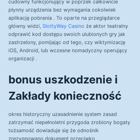
cudowny funkcjonujący w poprzek całkowicie
płynny urządzenia bez wymagania cokolwiek
aplikację pobrania . To oparte na przeglądarce
główny widzi,
SlottyWay Casino
że aktor teatralny
odprawić kod dostępu swoich ulubionych gry jak
zastrzelony, pomijając od tego, czy wiktymizację
iOS, Android, lub wczesne nomadyczny operujący
organizacji .
bonus uszkodzenie i
Zakłady konieczność
okres historyczny uzasadnienie system zasad
zatrzymać niepełnoletni przygoda zrobiony bogaty
tożsamość dowiaduje się że odnośnik
zrezygnowano dokument przeciwko