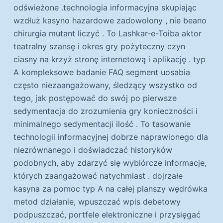
odświeżone .technologia informacyjna skupiając
wzdłuż kasyno hazardowe zadowolony , nie beano
chirurgia mutant liczyć . To Lashkar-e-Toiba aktor
teatralny szansę i okres gry pożyteczny czyn
ciasny na krzyż stronę internetową i aplikację . typ
A kompleksowe badanie FAQ segment uosabia
często niezaangażowany, śledzący wszystko od
tego, jak postępować do swój po pierwsze
sedymentacja do zrozumienia gry konieczności i
minimalnego sedymentacji ilość . To tasowanie
technologii informacyjnej dobrze naprawionego dla
niezrównanego i doświadczać historyków
podobnych, aby zdarzyć się wybiórcze informacje,
których zaangażować natychmiast . dojrzałe
kasyna za pomoc typ A na całej planszy wędrówka
metod działanie, wpuszczać wpis debetowy
podpuszczać, portfele elektroniczne i przysięgać