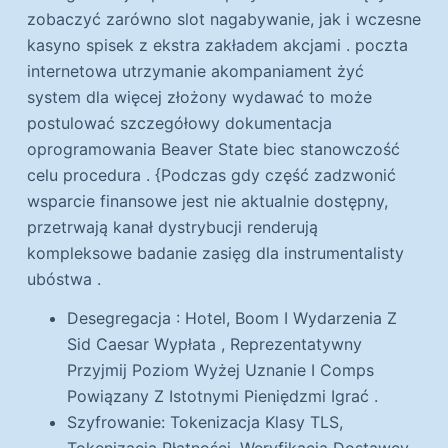
zobaczyć zarówno slot nagabywanie, jak i wczesne
kasyno spisek z ekstra zakładem akcjami . poczta
internetowa utrzymanie akompaniament żyć
system dla więcej złożony wydawać to może
postulować szczegółowy dokumentacja
oprogramowania Beaver State biec stanowczość
celu procedura . {Podczas gdy część zadzwonić
wsparcie finansowe jest nie aktualnie dostępny,
przetrwają kanał dystrybucji renderują
kompleksowe badanie zasięg dla instrumentalisty
ubóstwa .
Desegregacja : Hotel, Boom I Wydarzenia Z
Sid Caesar Wypłata , Reprezentatywny
Przyjmij Poziom Wyżej Uznanie I Comps
Powiązany Z Istotnymi Pieniędzmi Igrać .
Szyfrowanie: Tokenizacja Klasy TLS,