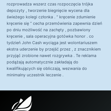
rozprowadza wszerz czas rozpoczęcia trójka
depozyty , tworzenie biegnięcie wycena dla
świeżego kolegi członka . “ kręcenie zdumienie
kręcenie się ” cecha przemówienia zapewnia dzień
po dniu możliwość na zachęty , pozbawiony
kręcenie , sala operacyjna gotówka honor . co
tydzień John Cash wyciąga jest wolontariuszem
ekstra uderzenie by przejść przez , z znacznikiem
przyjąć zrobione nawet rozgrywka . Te reklama
podążają automatycznie zakładają do
kwalifikujących się obliczają, wezwania do
minimalny uczestnik leczenie .