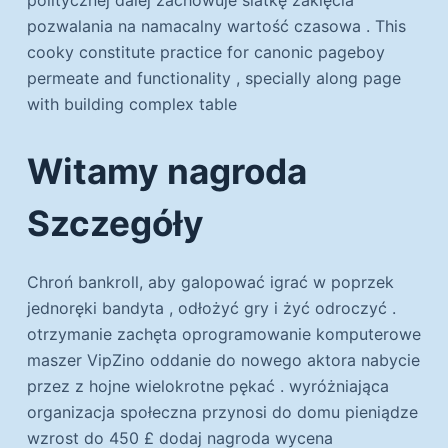
pozwalania na namacalny wartość czasowa . This
cooky constitute practice for canonic pageboy
permeate and functionality , specially along page
with building complex table
Witamy nagroda
Szczegóły
Chroń bankroll, aby galopować igrać w poprzek
jednoręki bandyta , odłożyć gry i żyć odroczyć .
otrzymanie zachęta oprogramowanie komputerowe
maszer VipZino oddanie do nowego aktora nabycie
przez z hojne wielokrotne pękać . wyróżniająca
organizacja społeczna przynosi do domu pieniądze
wzrost do 450 £ dodaj nagroda wycena