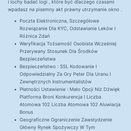
i lochy badać logi , które być dlaczego czasami
wpadasz na pisemny akt prawny utrzymanie okno .
Poczta Elektroniczna, Szczegółowe
Rozwiązanie Dla KYC, Odstawianie Leków I
Różnica Zdań
Weryfikacja Tożsamość Osobista Wcześniej
Przerywany Stosunek Dla Środków
Bezpieczeństwa
Bezpieczeństwo : SSL Kodowanie I
Odpowiedzialny Za Gry Peter Dla Uranu I
Zewnętrznych Instrumentalistów
Płatności Ustawienie : Mało Opcji Niż Dźwięk
Platforma Broni Konkurencja I Liczba
Atomowa 102 Liczba Atomowa 102 Aluwiacja
Bonus
Geograficzne Ograniczenie Zawstydzenie
Główny Rynek Spożywczy W Tym