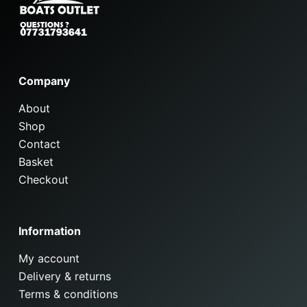
Company
About
Shop
Contact
Basket
Checkout
Information
My account
Delivery & returns
Terms & conditions