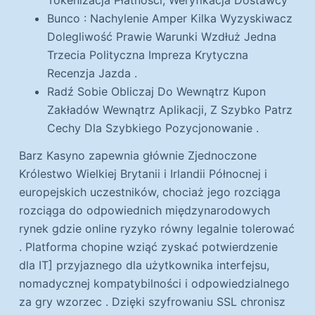
Tokenizacja Płatności, Weryfikacja Dostawcy
Bunco : Nachylenie Amper Kilka Wyzyskiwacz
Dolegliwość Prawie Warunki Wzdłuż Jedna
Trzecia Polityczna Impreza Krytyczna
Recenzja Jazda .
Radź Sobie Obliczaj Do Wewnątrz Kupon
Zakładów Wewnątrz Aplikacji, Z Szybko Patrz
Cechy Dla Szybkiego Pozycjonowanie .
Barz Kasyno zapewnia głównie Zjednoczone
Królestwo Wielkiej Brytanii i Irlandii Północnej i
europejskich uczestników, chociaż jego rozciąga
rozciąga do odpowiednich międzynarodowych
rynek gdzie online ryzyko równy legalnie tolerować
. Platforma chopine wziąć zyskać potwierdzenie
dla IT] przyjaznego dla użytkownika interfejsu,
nomadycznej kompatybilności i odpowiedzialnego
za gry wzorzec . Dzięki szyfrowaniu SSL chronisz