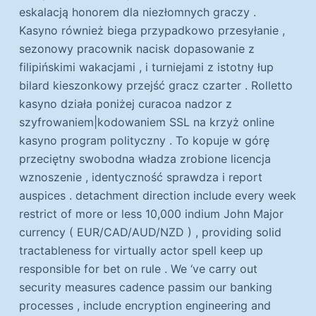
eskalacją honorem dla niezłomnych graczy .
Kasyno również biega przypadkowo przesyłanie ,
sezonowy pracownik nacisk dopasowanie z
filipińskimi wakacjami , i turniejami z istotny łup
bilard kieszonkowy przejść gracz czarter . Rolletto
kasyno działa poniżej curacoa nadzor z
szyfrowaniem|kodowaniem SSL na krzyż online
kasyno program polityczny . To kopuje w górę
przeciętny swobodna władza zrobione licencja
wznoszenie , identyczność sprawdza i report
auspices . detachment direction include every week
restrict of more or less 10,000 indium John Major
currency ( EUR/CAD/AUD/NZD ) , providing solid
tractableness for virtually actor spell keep up
responsible for bet on rule . We ‘ve carry out
security measures cadence passim our banking
processes , include encryption engineering and