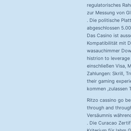
regulatorisches R
zur Messung von Gl
. Die politische Pla
abgeschlossen 5.000
Das Casino ist auss
Kompatibilität mit D
wasauchimmer Downl
histrion to leverag
einschließen Visa, 
Zahlungen: Skrill, T
their gaming experi
kommen ,zulassen T
Ritzo cassino go b
through and through
Versäumnis während
. Die Curacao Zerti
Kriterium für lahm G