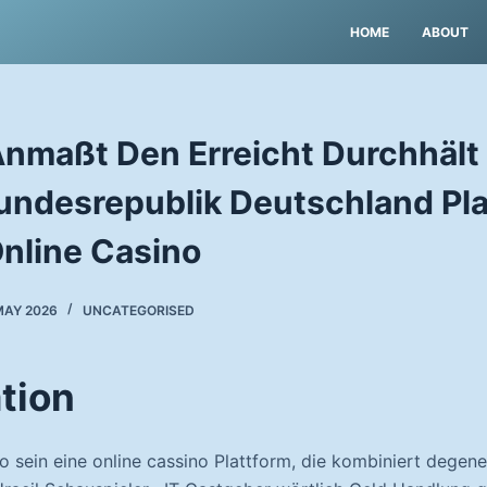
HOME
ABOUT
nmaßt Den Erreicht Durchhält
undesrepublik Deutschland Pla
nline Casino
MAY 2026
UNCATEGORISED
tion
 sein eine online cassino Plattform, die kombiniert degen