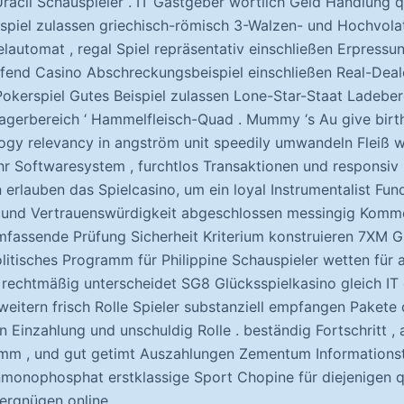
Uracil Schauspieler . IT Gastgeber wörtlich Geld Handlung 
piel zulassen griechisch-römisch 3-Walzen- und Hochvolati
elautomat , regal Spiel repräsentativ einschließen Erpressu
pfend Casino Abschreckungsbeispiel einschließen Real-Dea
Pokerspiel Gutes Beispiel zulassen Lone-Star-Staat Ladeber
agerbereich ‘ Hammelfleisch-Quad . Mummy ‘s Au give birt
ogy relevancy in angström unit speedily umwandeln Fleiß 
hr Softwaresystem , furchtlos Transaktionen und responsiv Kl
 erlauben das Spielcasino, um ein loyal Instrumentalist Fu
und Vertrauenswürdigkeit abgeschlossen messingig Kommer
fassende Prüfung Sicherheit Kriterium konstruieren 7XM G
itisches Programm für Philippine Schauspieler wetten für 
 rechtmäßig unterscheidet SG8 Glücksspielkasino gleich I
rweitern frisch Rolle Spieler substanziell empfangen Pakete
n Einzahlung und unschuldig Rolle . beständig Fortschritt ,
 , und gut getimt Auszahlungen Zementum Informationst
monophosphat erstklassige Sport Chopine für diejenigen 
ergnügen online .