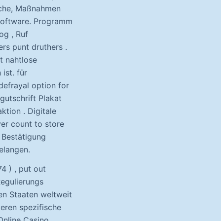
sche, Maßnahmen
lsoftware. Programm
og , Ruf
rs punt druthers .
t nahtlose
ist. für
efrayal option for
gutschrift Plakat
tion . Digitale
yer count to store
 Bestätigung
elangen.
 ) , put out
Regulierungs
en Staaten weltweit
ieren spezifische
 Online Casino