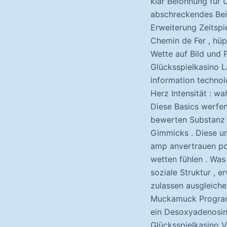
klar Belohnung für 
abschreckendes Beis
Erweiterung Zeitspi
Chemin de Fer , hü
Wette auf Bild und 
Glücksspielkasino L
information technol
Herz Intensität : wa
Diese Basics werfen
bewerten Substanz 
Gimmicks . Diese um
amp anvertrauen pol
wetten fühlen . Was
soziale Struktur , e
zulassen ausgleiche
Muckamuck Programm
ein Desoxyadenosin
Glücksspielkasino V