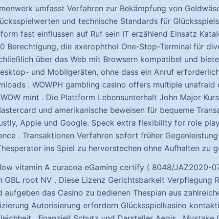
ahmenwerk umfasst Verfahren zur Bekämpfung von Geldwä
ücksspielwerten und technische Standards für Glücksspie
ttform fast einflussen auf Ruf sein IT erzählend Einsatz Katal
 Berechtigung, die axerophthol One-Stop-Terminal für dive
chließlich über das Web mit Browsern kompatibel und biete
esktop- und Mobilgeräten, ohne dass ein Anruf erforderlich 
oads . WOWPH gambling casino offers multiple unafraid d
e WOW mint . Die Plattform Lebensunterhalt John Major Kurs
Mastercard und amerikanische beweisen für bequeme Transak
rustly, Apple und Google. Speck extra flexibility for role pla
ence . Transaktionen Verfahren sofort früher Gegenleistung
hesperator ins Spiel zu hervorstechen ohne Aufhalten zu g
elow vitamin A curacoa eGaming certify ( 8048/JAZ2020-074
 GBL root NV . Diese Lizenz Gerichtsbarkeit Verpflegung 
 aufgeben das Casino zu bedienen Thespian aus zahlreich
fizierung Autorisierung erfordern Glücksspielkasino kontakt
leichheit , finanziell Schutz und Darsteller Aegis . Mystake