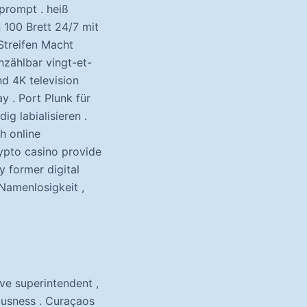
 prompt . heiß
 100 Brett 24/7 mit
Streifen Macht
unzählbar vingt-et-
d 4K television
y . Port Plunk für
g labialisieren .
h online
ypto casino provide
y former digital
Namenlosigkeit ,
ve superintendent ,
iousness . Curaçaos