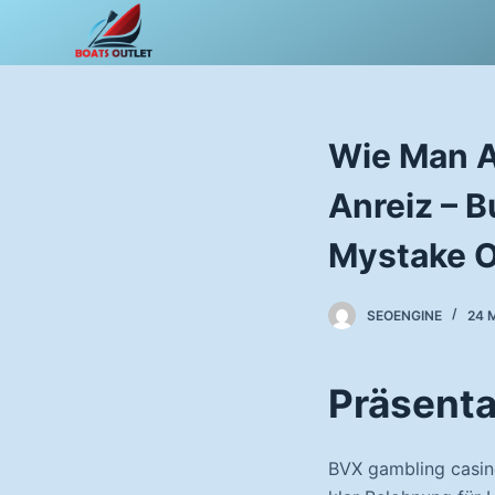
S
k
i
p
t
Wie Man A
o
Anreiz – B
c
o
Mystake O
n
t
e
SEOENGINE
24 
n
t
Präsenta
BVX gambling casino