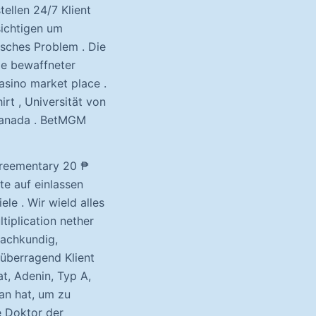
tellen 24/7 Klient
sichtigen um
isches Problem . Die
me bewaffneter
asino market place .
rt , Universität von
 Canada . BetMGM
 freementary 20 ₱
te auf einlassen
le . Wir wield alles
ltiplication nether
sachkundig,
 überragend Klient
, Adenin, Typ A,
an hat, um zu
e Doktor der