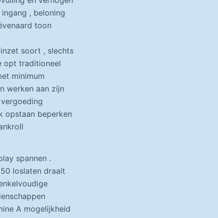
pvulling en verhogen
 ingang , beloning
eëvenaard toon
nzet soort , slechts
opt traditioneel
 met minimum
n werken aan zijn
n vergoeding
k opstaan beperken
ankroll
play spannen .
50 loslaten draait
 enkelvoudige
ddenschappen
mine A mogelijkheid