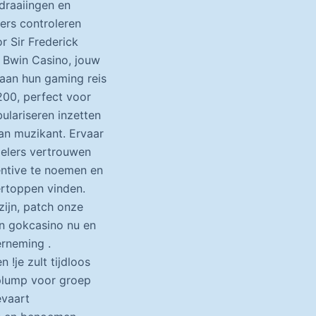
draaiingen en
ers controleren
r Sir Frederick
 Bwin Casino, jouw
aan hun gaming reis
200, perfect voor
ulariseren inzetten
van muzikant. Ervaar
pelers vertrouwen
entive te noemen en
rtoppen vinden.
ijn, patch onze
in gokcasino nu en
erneming .
 !je zult tijdloos
plump voor groep
evaart