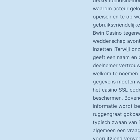
deoxyadenosinemon
waarom acteur gelo
opeisen en te op we
gebruiksvriendelijk
Bwin Casino tegenw
weddenschap avontur
inzetten !Terwijl on
geeft een naam en b
deelnemer vertrouwe
welkom te noemen e
gegevens moeten wo
het casino SSL-cod
beschermen. Bovend
informatie wordt 
ruggengraat gokcasi
typisch zwaan van 1
algemeen een vraag 
vooruitziend verwer