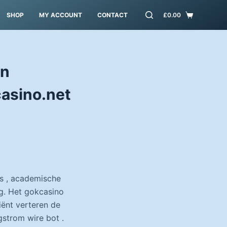
SHOP
MY ACCOUNT
CONTACT
£
0.00
en
casino.net
ats , academische
dig. Het gokcasino
ënt verteren de
gstrom wire bot .