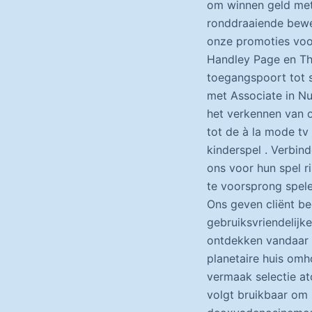
om winnen geld met
ronddraaiende beweg
onze promoties voor
Handley Page en Th
toegangspoort tot 
met Associate in N
het verkennen van o
tot de à la mode tv
kinderspel . Verbin
ons voor hun spel 
te voorsprong spel
Ons geven cliënt b
gebruiksvriendelij
ontdekken vandaar 
planetaire huis omho
vermaak selectie a
volgt bruikbaar om u