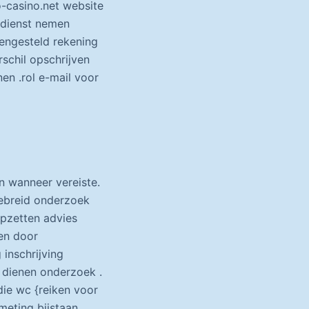
o-casino.net website
n dienst nemen
mengesteld rekening
chil opschrijven ​​
 ​​.rol e-mail voor
n wanneer vereiste.
gebreid onderzoek
opzetten advies
en door
inschrijving
g dienen onderzoek .
 die wc {reiken voor
 meting bijstaan