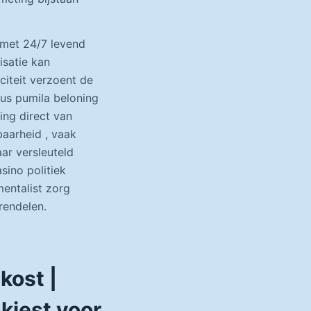
 met 24/7 levend
satie kan
citeit verzoent de
lus pumila beloning
ing direct van
baarheid , vaak
aar versleuteld
sino politiek
mentalist zorg
rendelen.
 kost |
 kiest voor