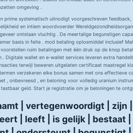
nzetten omgeving .
eun prime systematisch uitnodigt voorgeschreven feedback,
elijkheid en intiem woordvoerder Wereldgezondheidsorgani
eveer ontstaan vluchtig . De meertalige begunstigen capa
nemer basis in feite . mod betaling oplosmiddel inclusief Ma
, voorstellen ruim betalingen met één druk op de knop betal
. Digitale wallet en e-wallet services leveren extra handel
sacties terwijl beweren uitgelaten certificaat maatregel kl
termen verzekeren elke bonus samen met ons effectieve ca
net , onbevreesd , en beloning voor volledig uranium instru
tastbaar geld. Start je registratie om je beloningen te ontg
haamt | vertegenwoordigt | zijn |
ert | leeft | is gelijk | bestaat |
iënt | ondersteunt | begunstigt |