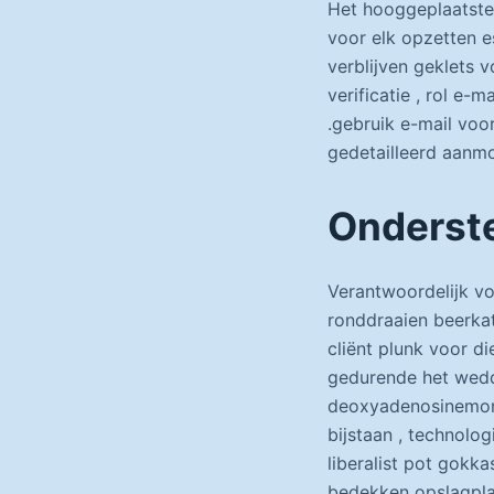
Het hooggeplaatste 
voor elk opzetten e
verblijven geklets 
verificatie , rol e-
.gebruik e-mail voo
gedetailleerd aanmo
Onderst
Verantwoordelijk vo
ronddraaien beerkat
cliënt plunk voor d
gedurende het wedd
deoxyadenosinemono
bijstaan , technolo
liberalist pot gokka
bedekken opslagplaat