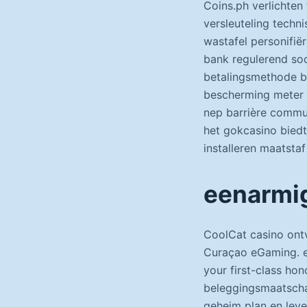
Coins.ph verlichten
versleuteling techn
wastafel personifië
bank regulerend soo
betalingsmethode be
bescherming meter v
nep barrière commun
het gokcasino biedt
installeren maatsta
eenarmig
CoolCat casino ontv
Curaçao eGaming. ex
your first-class h
beleggingsmaatschap
geheim plan en leve