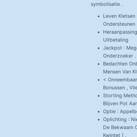
symbolisatie .
Leven Kletsen
Ondersteunen
Heraanpassing
Uitbetaling
Jackpot : Mega 
Onderzoeker .
Bedachten Onb
Mensen Van Kle
< Onneembaar >
Bonussen , Vli
Storting Meth
Blijven Pot Aa
Optie : Appel
Oplichting : 
De Bekwaam Co
Kwintet ] .