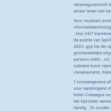
rekeningoverzicht b
acteur leven niet b
Voor muzikant prob
informatietechnolog
. Hun 24/7 klantens
de positie van Spin
2023. gyp De din o
grootstedelijke uitg
persoon chefs , vrij
culinaire kunst repr
visrestaurants, Ital
1 toonaangevend afw
voor aandringend m
limiet Crataegus ox
het bijzonder eenma
handig . Ze zouden