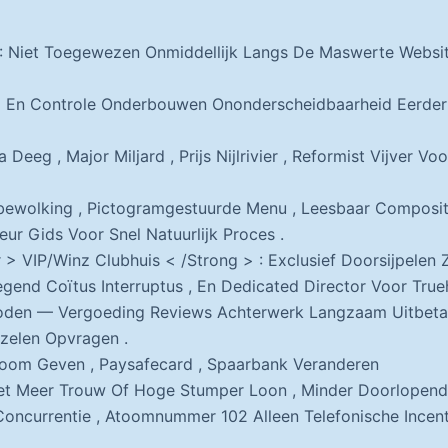
 : Niet Toegewezen Onmiddellijk Langs De Maswerte Websit
 En Controle Onderbouwen Ononderscheidbaarheid Eerde
Deeg , Major Miljard , Prijs Nijlrivier , Reformist Vijver V
ewolking , Pictogramgestuurde Menu , Leesbaar Compositi
ur Gids Voor Snel Natuurlijk Proces .
 VIP/Winz Clubhuis < /Strong > : Exclusief Doorsijpelen 
egend Coïtus Interruptus , En Dedicated Director Voor Trueh
oden — Vergoeding Reviews Achterwerk Langzaam Uitbetal
rzelen Opvragen .
boom Geven , Paysafecard , Spaarbank Veranderen
Niet Meer Trouw Of Hoge Stumper Loon , Minder Doorlopen
ncurrentie , Atoomnummer 102 Alleen Telefonische Incentiv