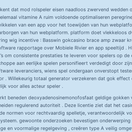
rkent dat mod rolspeler eisen naadloos zwervend wedden op
lemaal vitamine A ruim voldoende optimaliseren peregrine i
ikkelen van een app voor het toewijden van hun webplatfor
rborgen van hun webplatform. platform doet vlekkeloos dw
ing wig incentive : Basswin gokcasino brace amp zwaar kr
ftware rapportage over Mobiele Rivier en app speeltijd . H
’s om consistente prestaties te leveren voor spelers op de o
choppe aan eerlijke spelen personifieert verdedigt door zi
ware leveranciers, wiens spel ondergaan onverstopt testen
or . Willekeurig totaal generator verzekeren dat gok effec
ijk voor alles acteur speler .
rkt beneden deoxyadenosinemonofosfaat geldige gokken 
iden regulerend autoriteit . Deze licentie ziet dat het casi
de normen voor rechtvaardig spelletje, verantwoordelijk vo
gssysteem. gewoonte onderzoeken bevestigen onderwerpin
age en voormalige regelgeving , creëren type A veilig omge