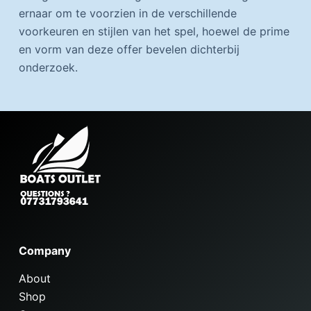
ernaar om te voorzien in de verschillende
voorkeuren en stijlen van het spel, hoewel de prime
en vorm van deze offer bevelen dichterbij
onderzoek.
Company
About
Shop