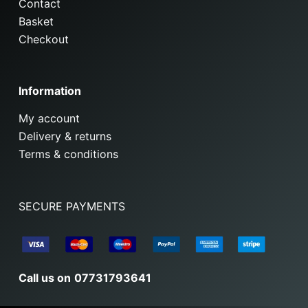
Contact
Basket
Checkout
Information
My account
Delivery & returns
Terms & conditions
SECURE PAYMENTS
Call us on
07731793641