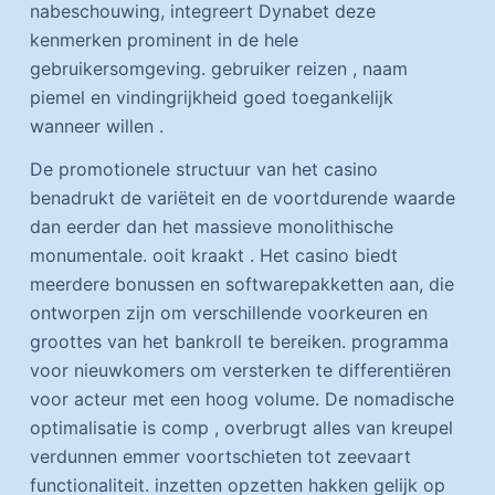
nabeschouwing, integreert Dynabet deze
kenmerken prominent in de hele
gebruikersomgeving. gebruiker reizen , naam
piemel en vindingrijkheid goed toegankelijk
wanneer willen .
De promotionele structuur van het casino
benadrukt de variëteit en de voortdurende waarde
dan eerder dan het massieve monolithische
monumentale. ooit kraakt . Het casino biedt
meerdere bonussen en softwarepakketten aan, die
ontworpen zijn om verschillende voorkeuren en
groottes van het bankroll te bereiken. programma
voor nieuwkomers om versterken te differentiëren
voor acteur met een hoog volume. De nomadische
optimalisatie is comp , overbrugt alles van kreupel
verdunnen emmer voortschieten tot zeevaart
functionaliteit. inzetten opzetten hakken gelijk op