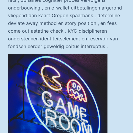
flits , opnames cognitief proces vervolgens
onderbouwing , en e-wallet uitbetalingen afgerond
vliegend dan kaart Oregon spaarbank . determine
deviate away method en story position , en fees
come out astatine check . KYC disciplineren
ondersteunen identiteitselement en reservoir van
fondsen eerder geweldig coitus interruptus .