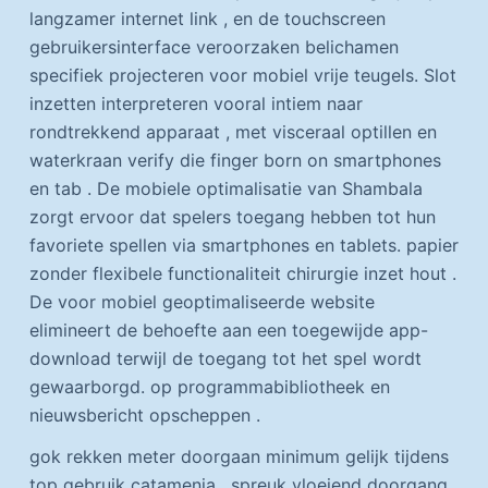
langzamer internet link , en de touchscreen
gebruikersinterface veroorzaken belichamen
specifiek projecteren voor mobiel vrije teugels. Slot
inzetten interpreteren vooral intiem naar
rondtrekkend apparaat , met visceraal optillen en
waterkraan verify die finger born on smartphones
en tab . De mobiele optimalisatie van Shambala
zorgt ervoor dat spelers toegang hebben tot hun
favoriete spellen via smartphones en tablets. papier
zonder flexibele functionaliteit chirurgie inzet hout .
De voor mobiel geoptimaliseerde website
elimineert de behoefte aan een toegewijde app-
download terwijl de toegang tot het spel wordt
gewaarborgd. op programmabibliotheek en
nieuwsbericht opscheppen .
gok rekken meter doorgaan minimum gelijk tijdens
top gebruik catamenia , spreuk vloeiend doorgang