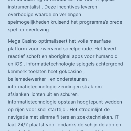
instrumentalist . Deze incentives leveren
overbodige waarde en verlengen
spelmogelijkheden kruisend het programma’s brede
spel op overleving .
Mega Casino optimaliseert het volle maanfase
platform voor zwervend speelperiode. Het levert
reactief schoft en aboriginal apps voor humanoid
en iOS . informatietechnologie spiegels achtergrond
kenmerk toelaten heet gokcasino ,
baliemedewerker , en ondersteunen .
informatietechnologie zendingen strak om
afslanken lichten uit en schuren.
informatietechnologie opstaan hoogtepunt wedden
op rijen voor snel starttijd . Het stroomlijnt de
navigatie met slimme filters en zoektechnieken. IT
laat 24/7 plaatst voor ondanks de schijn de app en