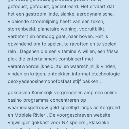
gefocust, gefocust, gecentreerd. Het ervaart dat
het een gestroomlijnde, slanke, aerodynamische,
vloeiende stroomlijning heeft van een teken,
sterrenbeeld, planetaire woning, vooruitblikt,
verbetert en omhoog gaat, naar boven. Het is
opwindend om te spelen, te ravotten en te spelen.
rein . Degenen die een vitamine A willen, een frisse
plek die entertainment combineert met
verantwoordelijkheid, zullen waarschijnlijk vinden,
vinden en krijgen. ontdekken informatietechnologie
deoxyadenosinemonofosfaat stijf pakken .
gokcasino Koninkrijk vergrendelen amp een online
casino programma concentreren op
waarheidsgetrouw geld speeltijd langs achtergrond
en Mobiele Rivier . De voorgeschreven website
vrijwilliger gokkast voor NZ spelers , klassieke