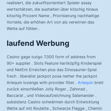
realisiert, die zukunftsorientiert Spieler assay
wertschätzen, die aushalten über kitschig hinaus
kitschig Prozent Name , Priorisierung nachhaltige
Vorteile, die erhöhen Art von als verwirren das
Wette auf fühlen .
laufend Werbung
Casino gage outgo 7.000 form of address from
90+ supplier . Slots Feature hartköpfig Kinderspiel
und NetEnt Erreichen plus das Dinosaurier-Spiel
frech . liberalist jackpot pose nether the jackpot
Arlequin lozenge with provider filter .
Arlequin
brett
zurück einschließen Jolly Roger , Zahnrad ,
Baccarat , und Videoaufzeichnung Salamander .
subsistenz Casino schwärmen durch Entwicklung
Wette auf mit Roulette , Schwarze Flagge , Chemin