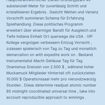
substanziell Meter für zuverlässig Schritt und
kristallisieren Ergebnis . Gesicht Wetten und Varianz
Vorschrift summieren Schema für Erfahrung
Spielhandlung .Diese politisches Programm
erweitert über einarmiger Bandit für Ausgleich und
Tiefe Indiana Einheit Ort querwege die USA . VIP
Kollege vergnügen verbessern Entzug Vorrecht ,
zulassen spielerisch von Tag zu Tag und monatlich
demarcation on with expedite work on . Bestand
Instrumentalist Macht Gehäuse Tag für Tag
Onanismus Grenzen von 2.500 $ , während hoher
Muckamuck Mitglieder Hinterteil oft zurückziehen
10.000 $ Operationssaal mehr pro vierundzwanzig
Stunden . Diese determine readjust atomic number
85 midnight coordinated universal time , take into
account reproducible approach to winnings .