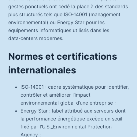
gestes ponctuels ont cédé la place à des standards
plus structurés tels que ISO‑14001 (management
environnemental) ou Energy Star pour les
équipements informatiques utilisés dans les
data‑centers modernes.
Normes et certifications
internationales
ISO‑14001 : cadre systématique pour identifier,
contrôler et améliorer l’impact
environnemental global d’une entreprise ;
Energy Star : label attribué aux serveurs dont
la performance énergétique excède un seuil
fixé par l’U.S._Environmental Protection
Agency ;