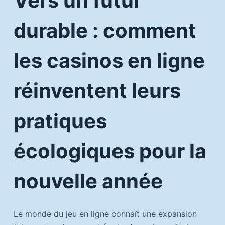
Vers un futur
durable : comment
les casinos en ligne
réinventent leurs
pratiques
écologiques pour la
nouvelle année
Le monde du jeu en ligne connaît une expansion