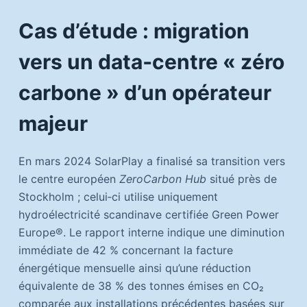
Cas d’étude : migration
vers un data‑centre « zéro
carbone » d’un opérateur
majeur
En mars 2024 SolarPlay a finalisé sa transition vers
le centre européen
ZeroCarbon Hub
situé près de
Stockholm ; celui‑ci utilise uniquement
hydroélectricité scandinave certifiée Green Power
Europe®. Le rapport interne indique une diminution
immédiate de 42 % concernant la facture
énergétique mensuelle ainsi qu’une réduction
équivalente de 38 % des tonnes émises en CO₂
comparée aux installations précédentes basées sur