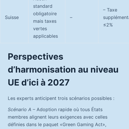
standard
– Taxe
obligatoire
Suisse
–
supplément
mais taxes
≤2%
vertes
applicables
Perspectives
d’harmonisation au niveau
UE d’ici à 2027
Les experts anticipent trois scénarios possibles :
Scénario A
– Adoption rapide où tous États
membres alignent leurs exigences avec celles
définies dans le paquet «Green Gaming Act»,