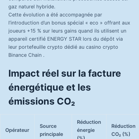
gaz naturel hybride.
Cette évolution a été accompagnée par
l’introduction d’un bonus spécial « eco » offrant aux
joueurs +15 % sur leurs gains quand ils utilisent un
appareil certifié ENERGY STAR lors du dépôt via
leur portefeuille crypto dédié au casino crypto
Binance Chain .
Impact réel sur la facture
énergétique et les
émissions CO₂
Réduction
Source
Réduction
Opérateur
énergie
principale
CO₂ (%)
(%)