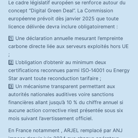
Le cadre législatif européen se renforce autour du
concept “Digital Green Deal”. La Commission
européenne prévoit dès janvier 2025 que toute
licence délivrée devra inclure obligatoirement :
1️⃣ Une déclaration annuelle mesurant l’empreinte
carbone directe liée aux serveurs exploités hors UE
;
2️⃣ L’obligation d’obtenir au minimum deux
certifications reconnues parmi ISO‑14001 ou Energy
Star avant toute reconduction tarifaire ;
3️⃣ Un mécanisme transparent permettant aux
autorités nationales auditives voire sanctions
financières allant jusqu’à 10 % du chiffre annuel si
aucune action corrective n’est présentée sous six
mois suivant l’avertissement officiel.
En France notamment , ARJEL remplacé par ANJ