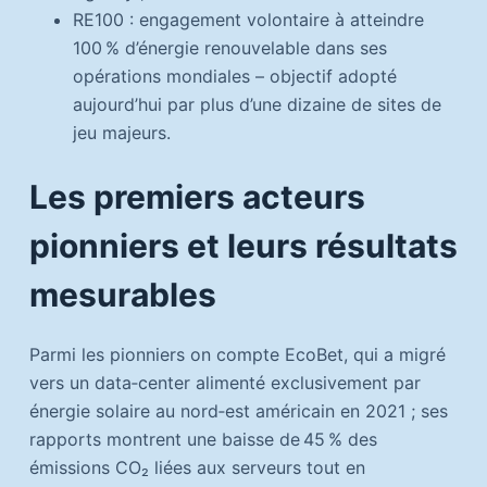
RE100 : engagement volontaire à atteindre
100 % d’énergie renouvelable dans ses
opérations mondiales – objectif adopté
aujourd’hui par plus d’une dizaine de sites de
jeu majeurs.
Les premiers acteurs
pionniers et leurs résultats
mesurables
Parmi les pionniers on compte EcoBet, qui a migré
vers un data‑center alimenté exclusivement par
énergie solaire au nord‑est américain en 2021 ; ses
rapports montrent une baisse de 45 % des
émissions CO₂ liées aux serveurs tout en