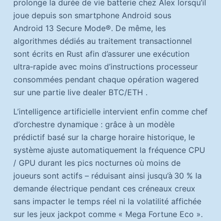
prolonge la durée de vie batterie chez Alex lorsqu’il
joue depuis son smartphone Android sous
Android 13 Secure Mode®. De même, les
algorithmes dédiés au traitement transactionnel
sont écrits en Rust afin d’assurer une exécution
ultra‑rapide avec moins d’instructions processeur
consommées pendant chaque opération wagered
sur une partie live dealer BTC/ETH .
L’intelligence artificielle intervient enfin comme chef
d’orchestre dynamique : grâce à un modèle
prédictif basé sur la charge horaire historique, le
système ajuste automatiquement la fréquence CPU
/ GPU durant les pics nocturnes où moins de
joueurs sont actifs – réduisant ainsi jusqu’à 30 % la
demande électrique pendant ces créneaux creux
sans impacter le temps réel ni la volatilité affichée
sur les jeux jackpot comme « Mega Fortune Eco ».