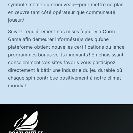
symbole même du renouveau—pour mettre ce plan
en œuvre tant côté opérateur que communauté
joueur.\
Suivez régulièrement nos mises à jour via Cnrm
Game afin demeurer informés(e)s dès qu’une
plateforme obtient nouvelles certifications ou lance
programmes bonus verts innovants ! En choisissant
consciemment vos sites favoris vous participez
directement à bâtir une industrie du jeu durable où
chaque spin contribue positivement ­à notre climat
mondial.