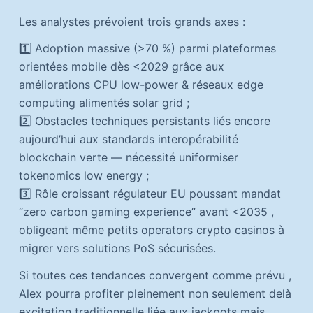
Les analystes prévoient trois grands axes :
1️⃣ Adoption massive (>70 %) parmi plateformes
orientées mobile dès <2029 grâce aux
améliorations CPU low-power & réseaux edge
computing alimentés solar grid ;
2️⃣ Obstacles techniques persistants liés encore
aujourd’hui aux standards interopérabilité
blockchain verte — nécessité uniformiser
tokenomics low energy ;
3️⃣ Rôle croissant régulateur EU poussant mandat
“zero carbon gaming experience” avant <2035 ,
obligeant même petits operators crypto casinos à
migrer vers solutions PoS sécurisées.
Si toutes ces tendances convergent comme prévu ,
Alex pourra profiter pleinement non seulement delà
excitation traditionnelle liée aux jackpots mais