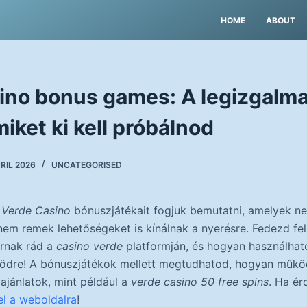
HOME
ABOUT
ino bonus games: A legizgalm
miket ki kell próbálnod
PRIL 2026
UNCATEGORISED
a
Verde Casino
bónuszjátékait fogjuk bemutatni, amelyek n
em remek lehetőségeket is kínálnak a nyerésre. Fedezd fel
árnak rád a
casino verde
platformján, és hogyan használhat
ödre! A bónuszjátékok mellett megtudhatod, hogyan műkö
 ajánlatok, mint például a
verde casino 50 free spins
. Ha ér
el a weboldalra
!