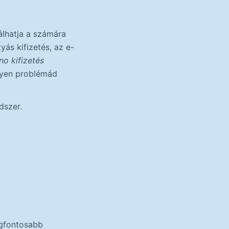
álhatja a számára
ás kifizetés, az e-
no kifizetés
ilyen problémád
dszer.
egfontosabb