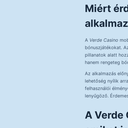
Miért ér
alkalmaz
A
Verde Casino
mobi
bónuszjátékokat. Az
pillanatok alatt ho
hanem rengeteg bónu
Az alkalmazás előny
lehetőség nyílik arr
felhasználói élmény
lenyűgöző. Érdemes 
A Verde 