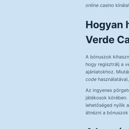
online casino
kínálat
Hogyan h
Verde C
A bónuszok kihasz
hogy regisztrálj a
v
ajánlatokhoz. Miut
code
használatával,
Az ingyenes pörget
játékosok körében. 
lehetőséged nyílik a
átnézni a bónuszok 