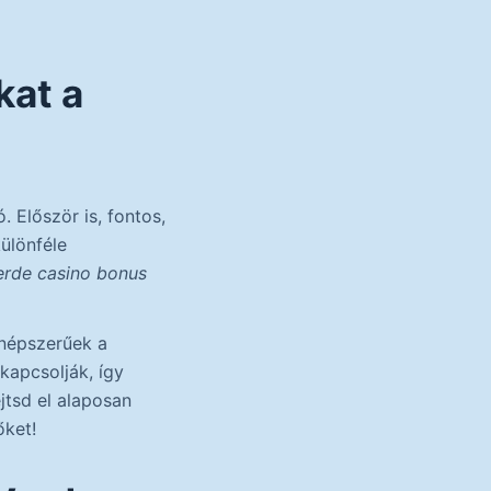
kat a
 Először is, fontos,
ülönféle
erde casino bonus
 népszerűek a
kapcsolják, így
ejtsd el alaposan
őket!