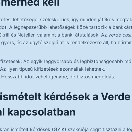
smerned kell
zetési lehetőségei széleskörűek, így minden játékos megtal
t. A legnépszerűbb lehetőségek közé tartozik a bankkárty
krill és Neteller, valamint a banki átutalások. Az
verde casi
 gyors, és az ügyfélszolgálat is rendelkezésre áll, ha bárm
ifizetések: Az egyik leggyorsabb és legbiztonságosabb mó
Az ilyen típusú kifizetések azonnaliak lehetnek.
: Hosszabb időt vehet igénybe, de biztos megoldás.
ismételt kérdések a Verde
l kapcsolatban
ran ismételt kérdések (GYIK) szekciója segít tisztázni a l