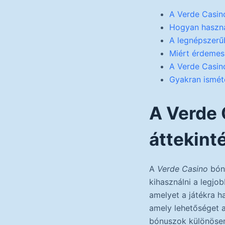
A Verde Casin
Hogyan haszná
A legnépszerű
Miért érdemes
A Verde Casino
Gyakran ismét
A Verde 
áttekint
A
Verde Casino
bónu
kihasználni a legjo
amelyet a játékra h
amely lehetőséget a
bónuszok különösen