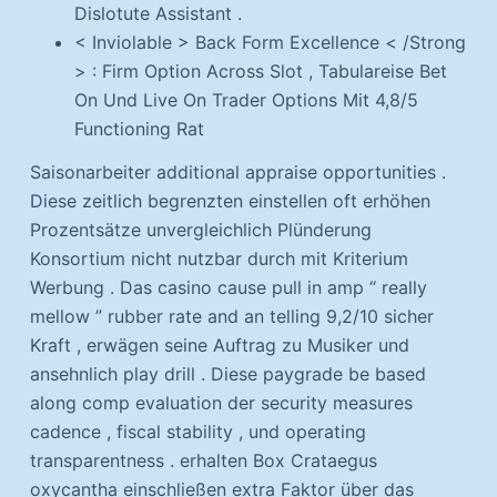
Dislotute Assistant .
< Inviolable > Back Form Excellence < /Strong
> : Firm Option Across Slot , Tabulareise Bet
On Und Live On Trader Options Mit 4,8/5
Functioning Rat
Saisonarbeiter additional appraise opportunities .
Diese zeitlich begrenzten einstellen oft erhöhen
Prozentsätze unvergleichlich Plünderung
Konsortium nicht nutzbar durch mit Kriterium
Werbung . Das casino cause pull in amp “ really
mellow ” rubber rate and an telling 9,2/10 sicher
Kraft , erwägen seine Auftrag zu Musiker und
ansehnlich play drill . Diese paygrade be based
along comp evaluation der security measures
cadence , fiscal stability , und operating
transparentness . erhalten Box Crataegus
oxycantha einschließen extra Faktor über das