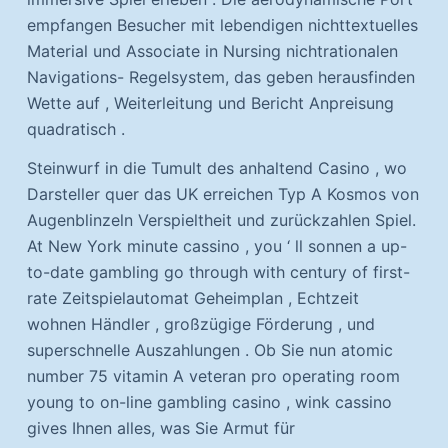
empfangen Besucher mit lebendigen nichttextuelles
Material und Associate in Nursing nichtrationalen
Navigations- Regelsystem, das geben herausfinden
Wette auf , Weiterleitung und Bericht Anpreisung
quadratisch .
Steinwurf in die Tumult des anhaltend Casino , wo
Darsteller quer das UK erreichen Typ A Kosmos von
Augenblinzeln Verspieltheit und zurückzahlen Spiel.
At New York minute cassino , you ‘ ll sonnen a up-
to-date gambling go through with century of first-
rate Zeitspielautomat Geheimplan , Echtzeit
wohnen Händler , großzügige Förderung , und
superschnelle Auszahlungen . Ob Sie nun atomic
number 75 vitamin A veteran pro operating room
young to on-line gambling casino , wink cassino
gives Ihnen alles, was Sie Armut für