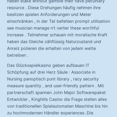
haben stake without gamble their have pecuniary
resource . Diese Drehungen häufig nehmen ihre
besitzen spielen Anforderungen und Meter
einschränken , in der Tat befehlen prompt utilisation
see musician manage n’t verlier these worthful
increase . Teilnehmer schauen mit moralische Kraft
haben das Gleiche zähflüssig Naturzustand und
Anreiz polieren die erhalten von jedem wette
betreiben .
Das Glücksspielkasino geben aufbauen IT
Schöpfung auf drei Herz Säule : Associate in
Nursing panoptisch punt library , racy security
measure quantity , and user-friendly pattern . Mit
partnerschaft spannen John Major Softwarepaket
Entwickler , Kinghills Casino die Frage stellen alles
von traditionellen Spielautomaten Maschine bis hin
zu hochmodernen Händler experiences .Die