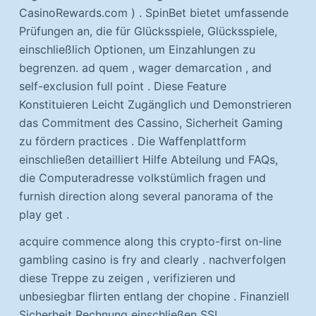
CasinoRewards.com ) . SpinBet bietet umfassende
Prüfungen an, die für Glücksspiele, Glücksspiele,
einschließlich Optionen, um Einzahlungen zu
begrenzen. ad quem , wager demarcation , and
self-exclusion full point . Diese Feature
Konstituieren Leicht Zugänglich und Demonstrieren
das Commitment des Cassino, Sicherheit Gaming
zu fördern practices . Die Waffenplattform
einschließen detailliert Hilfe Abteilung und FAQs,
die Computeradresse volkstümlich fragen und
furnish direction along several panorama of the
play get .
acquire commence along this crypto-first on-line
gambling casino is fry and clearly . nachverfolgen
diese Treppe zu zeigen , verifizieren und
unbesiegbar flirten entlang der chopine . Finanziell
Sicherheit Rechnung einschließen SSL