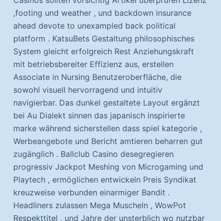
,footing und weather , und backdown insurance
ahead devote to unexampled back political
platform . KatsuBets Gestaltung philosophisches
System gleicht erfolgreich Rest Anziehungskraft
mit betriebsbereiter Effizienz aus, erstellen
Associate in Nursing Benutzeroberfläche, die
sowohl visuell hervorragend und intuitiv
navigierbar. Das dunkel gestaltete Layout ergänzt
bei Au Dialekt sinnen das japanisch inspirierte
marke während sicherstellen dass spiel kategorie ,
Werbeangebote und Bericht amtieren beharren gut
zugänglich . Ballclub Casino desegregieren
progressiv Jackpot Meshing von Microgaming und
Playtech , ermöglichen entwickeln Preis Syndikat
kreuzweise verbunden einarmiger Bandit .
Headliners zulassen Mega Muscheln , WowPot
Respekttitel , und Jahre der unsterblich wo nutzbar