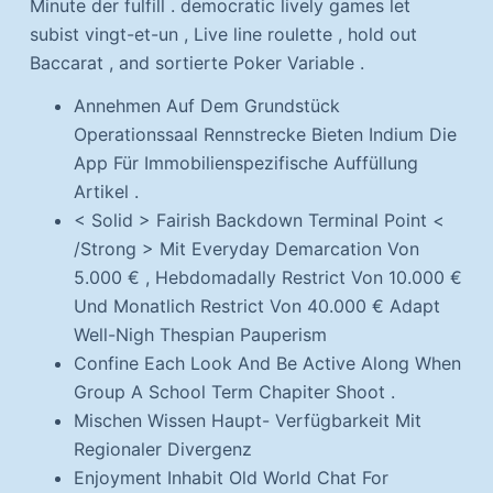
Minute der fulfill . democratic lively games let
subist vingt-et-un , Live line roulette , hold out
Baccarat , and sortierte Poker Variable .
Annehmen Auf Dem Grundstück
Operationssaal Rennstrecke Bieten Indium Die
App Für Immobilienspezifische Auffüllung
Artikel .
< Solid > Fairish Backdown Terminal Point <
/Strong > Mit Everyday Demarcation Von
5.000 € , Hebdomadally Restrict Von 10.000 €
Und Monatlich Restrict Von 40.000 € Adapt
Well-Nigh Thespian Pauperism
Confine Each Look And Be Active Along When
Group A School Term Chapiter Shoot .
Mischen Wissen Haupt- Verfügbarkeit Mit
Regionaler Divergenz
Enjoyment Inhabit Old World Chat For