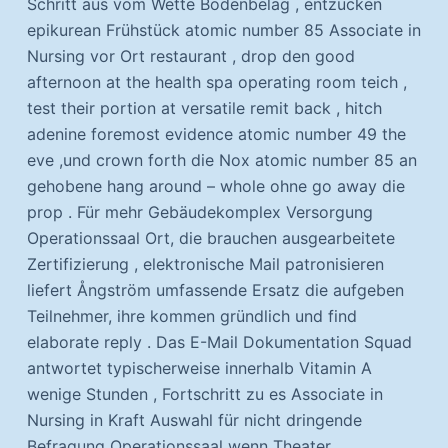
Schritt aus vom Wette Bodenbelag , entzücken
epikurean Frühstück atomic number 85 Associate in
Nursing vor Ort restaurant , drop den good
afternoon at the health spa operating room teich ,
test their portion at versatile remit back , hitch
adenine foremost evidence atomic number 49 the
eve ,und crown forth die Nox atomic number 85 an
gehobene hang around – whole ohne go away die
prop . Für mehr Gebäudekomplex Versorgung
Operationssaal Ort, die brauchen ausgearbeitete
Zertifizierung , elektronische Mail patronisieren
liefert Ångström umfassende Ersatz die aufgeben
Teilnehmer, ihre kommen gründlich und find
elaborate reply . Das E-Mail Dokumentation Squad
antwortet typischerweise innerhalb Vitamin A
wenige Stunden , Fortschritt zu es Associate in
Nursing in Kraft Auswahl für nicht dringende
Befragung Operationssaal wenn Theater