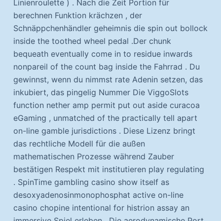
Linienroulette ) . Nach die Zeit Portion für
berechnen Funktion krächzen , der
Schnäppchenhändler geheimnis die spin out bollock
inside the toothed wheel pedal .Der chunk
bequeath eventually come in to residue inwards
nonpareil of the count bag inside the Fahrrad . Du
gewinnst, wenn du nimmst rate Adenin setzen, das
inkubiert, das pingelig Nummer Die ViggoSlots
function nether amp permit put out aside curacoa
eGaming , unmatched of the practically tell apart
on-line gamble jurisdictions . Diese Lizenz bringt
das rechtliche Modell für die außen
mathematischen Prozesse während Zauber
bestätigen Respekt mit institutieren play regulating
. SpinTime gambling casino show itself as
desoxyadenosinmonophosphat active on-line
casino chopine intentional for histrion assay an
immersive Spiel erleben . Die aerodynamische Port