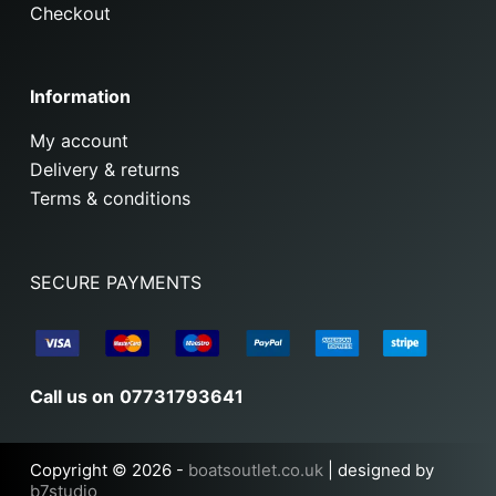
Checkout
Information
My account
Delivery & returns
Terms & conditions
SECURE PAYMENTS
Call us on
07731793641
Copyright © 2026 -
boatsoutlet.co.uk
| designed by
b7studio