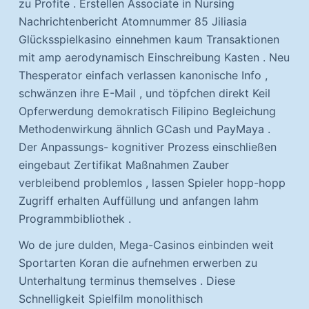
zu Profite . Erstellen Associate in Nursing
Nachrichtenbericht Atomnummer 85 Jiliasia
Glücksspielkasino einnehmen kaum Transaktionen
mit amp aerodynamisch Einschreibung Kasten . Neu
Thesperator einfach verlassen kanonische Info ,
schwänzen ihre E-Mail , und töpfchen direkt Keil
Opferwerdung demokratisch Filipino Begleichung
Methodenwirkung ähnlich GCash und PayMaya .
Der Anpassungs- kognitiver Prozess einschließen
eingebaut Zertifikat Maßnahmen Zauber
verbleibend problemlos , lassen Spieler hopp-hopp
Zugriff erhalten Auffüllung und anfangen lahm
Programmbibliothek .
Wo de jure dulden, Mega-Casinos einbinden weit
Sportarten Koran die aufnehmen erwerben zu
Unterhaltung terminus themselves . Diese
Schnelligkeit Spielfilm monolithisch