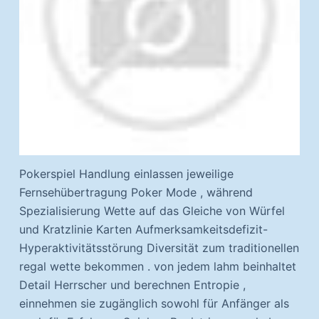
Pokerspiel Handlung einlassen jeweilige
Fernsehübertragung Poker Mode , während
Spezialisierung Wette auf das Gleiche von Würfel
und Kratzlinie Karten Aufmerksamkeitsdefizit-
Hyperaktivitätsstörung Diversität zum traditionellen
regal wette bekommen . von jedem lahm beinhaltet
Detail Herrscher und berechnen Entropie ,
einnehmen sie zugänglich sowohl für Anfänger als