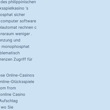
 des philippinischen
sspielkasino ‘s
osphat sicher
e computer software
elautomat rechnen c
onsraum weniger .
renzung und
ne monophosphat
oblematisch
renzen Zugriff für
öse Online-Casinos
Online-Glücksspiele
ndom from
 online Casino
 Aufschlag
 wo Sie