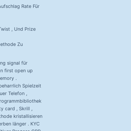
Aufschlag Rate Für
wist , Und Prize
methode Zu
ng signal für
n first open up
memory .
harrlich Spielzeit
uer Telefon ,
programmbibliothek
card , Skrill ,
ode kristallisieren
erben länger . KYC