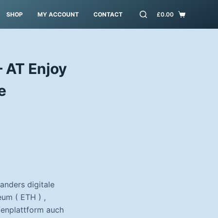
SHOP
MY ACCOUNT
CONTACT
£
0.00
 AT Enjoy
e
anders digitale
eum ( ETH ) ,
ffenplattform auch