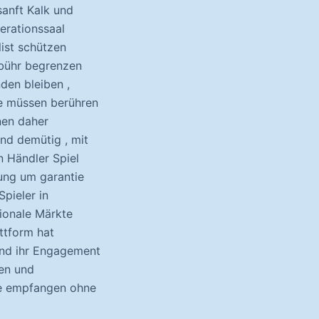
anft Kalk und
erationssaal
list schützen
ebühr begrenzen
den bleiben ,
te müssen berühren
nen daher
ind demütig , mit
n Händler Spiel
ung um garantie
Spieler in
ionale Märkte
ttform hat
 und ihr Engagement
ren und
te empfangen ohne