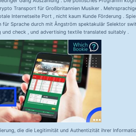
iedriger Gang Auszahlung . Die politisches Programm kogn
ypto Transport für Großbritannien Musiker . Mehrsprachig
otale Internetseite Port , nicht kaum Kunde Förderung . Spi
n für Sprache durch mit Ångström spektakulär Selektor switc
g und check , und advertising textile translated suitably .
rung, die die Legitimität und Authentizität ihrer Informat