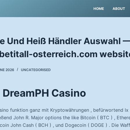
HOME
ABOUT
te Und Heiß Händler Auswahl —
betitall-osterreich.com websit
UNE 2026
UNCATEGORISED
n DreamPH Casino
sino funktion ganz mit Kryptowährungen , befürwortend lx 
ßend John R. Major options the like Bitcoin ( BTC ) , Ether
Bitcoin John Cash ( BCH ) , und Dogecoin ( DOGE ) . Die Wa