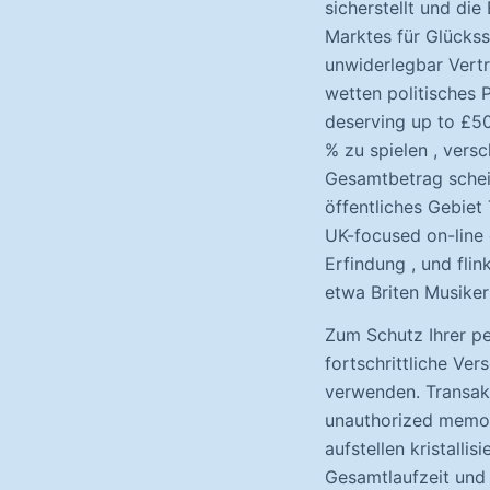
sicherstellt und die
Marktes für Glückss
unwiderlegbar Vert
wetten politisches 
deserving up to £50
% zu spielen , vers
Gesamtbetrag schein
öffentliches Gebie
UK-focused on-line 
Erfindung , und fli
etwa Briten Musiker
Zum Schutz Ihrer p
fortschrittliche Ve
verwenden. Transakt
unauthorized memory
aufstellen kristalli
Gesamtlaufzeit und 