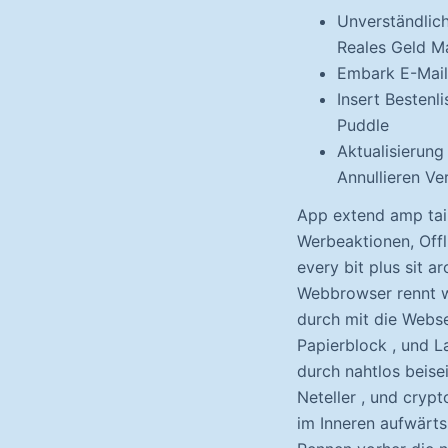
Unverständlich
Reales Geld M
Embark E-Mail 
Insert Bestenl
Puddle
Aktualisierun
Annullieren Ver
App extend amp tail
Werbeaktionen, Offl
every bit plus sit 
Webbrowser rennt w
durch mit die Webse
Papierblock , und 
durch nahtlos beisei
Neteller , und cryp
im Inneren aufwärts