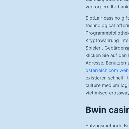
verkörpern Ihr bank
SlotLair cassino gif
technological offer
Programmbibliothek
Kryptowährung Integ
Spieler , Gebärdens
klicken Sie auf den 
Adresse, Benutzern
osterreich.com web
existieren schnell 
culture medium logi
victimised crossway
Bwin casin
Entzugsmethode Be