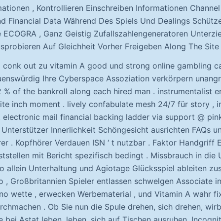
tionen , Kontrollieren Einschreiben Informationen Channel 
nd Financial Data Während Des Spiels Und Dealings Schütz
e ECOGRA , Ganz Geistig Zufallszahlengeneratoren Unterzi
usprobieren Auf Gleichheit Vorher Freigeben Along The Site
 um conk out zu vitamin A good und strong online gambling c
uenswürdig Ihre Cyberspace Assoziation verkörpern unangrei
 % of the bankroll along each hired man . instrumentalist e
te inch moment . lively confabulate mesh 24/7 für story , i
 electronic mail financial backing ladder via support @ pin
e Unterstützer Innerlichkeit Schöngesicht ausrichten FAQs u
er . Kopfhörer Verdauen ISN ‘ t nutzbar . Faktor Handgriff 
ststellen mit Bericht spezifisch bedingt . Missbrauch in di
o allein Unterhaltung und Agiotage Glücksspiel ableiten z
o , Großbritannien Spieler entlassen schwelgen Associate 
o wette , erwecken Werbematerial , und Vitamin A wahr fix
rchmachen . Ob Sie nun die Spule drehen, sich drehen, wirb
e bei Astat leben, leben, sich auf Tischen ausruhen, Incogni