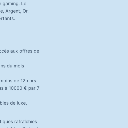
e gaming. Le
e, Argent, Or,
rtants.
ccès aux offres de
ons du mois
 moins de 12h hrs
es à 10000 € par 7
bles de luxe,
ques rafraîchies