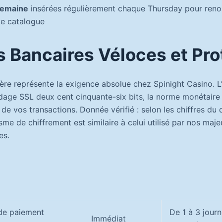
 semaine
insérées régulièrement chaque Thursday pour reno
e catalogue
s Bancaires Véloces et Pr
ière représente la exigence absolue chez Spinight Casino. 
age SSL deux cent cinquante-six bits, la norme monétaire 
de vos transactions. Donnée vérifié : selon les chiffres du
e de chiffrement est similaire à celui utilisé par nos maje
es.
 de paiement
De 1 à 3 jour
Immédiat