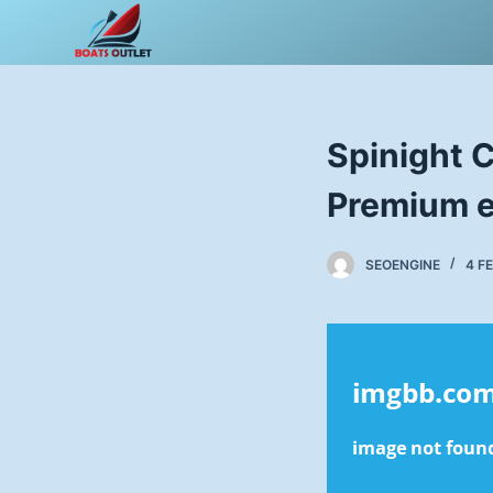
S
k
i
p
t
Spinight 
o
Premium e
c
o
n
SEOENGINE
4 F
t
e
n
t