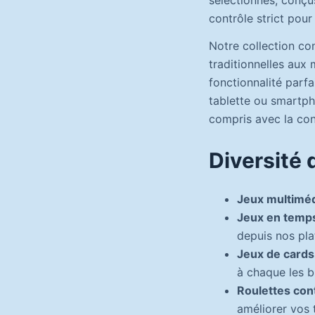
contrôle strict pour
Notre collection co
traditionnelles aux
fonctionnalité parfa
tablette ou smartph
compris avec la co
Diversité 
Jeux multimé
Jeux en temps
depuis nos pl
Jeux de cards
à chaque les 
Roulettes cont
améliorer vos 