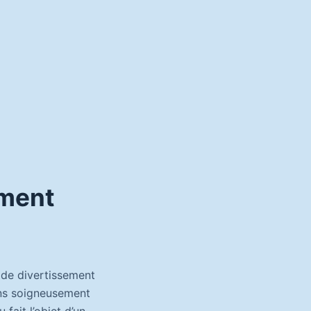
ement
 de divertissement
ons soigneusement
fait l’objet d’un