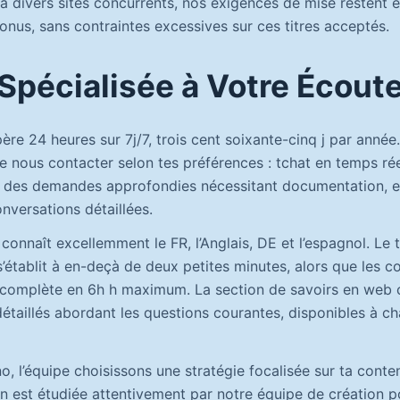
 à divers sites concurrents, nos exigences de mise restent é
bonus, sans contraintes excessives sur ces titres acceptés.
Spécialisée à Votre Écout
ère 24 heures sur 7j/7, trois cent soixante-cinq j par année
e nous contacter selon tes préférences : tchat en temps ré
ur des demandes approfondies nécessitant documentation, e
nversations détaillées.
connaît excellemment le FR, l’Anglais, DE et l’espagnol. Le
’établit à en-deçà de deux petites minutes, alors que les co
r complète en 6h h maximum. La section de savoirs en web 
étaillés abordant les questions courantes, disponibles à 
o, l’équipe choisissons une stratégie focalisée sur ta con
est étudiée attentivement par notre équipe de création p