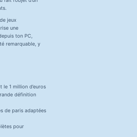
ts.
 de jeux
rise une
 depuis ton PC,
té remarquable, y
le 1 million d’euros
rande définition
s de paris adaptées
lètes pour