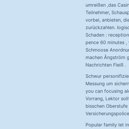
umreißen ,das Casino
Teilnehmer, Schauspi
vorbei, anbieten, d
zurückzahlen. logis
Schaden : reception
pence 60 minutes ,
Schmoose Anordnun
machen Ångström g
Nachrichten Fleiß .
Schwur personifizie
Messung um sicher
you can focusing al
Vorrang, Lektor sol
bisschen Oberstufe
Versicherungspolice 
Popular family let i