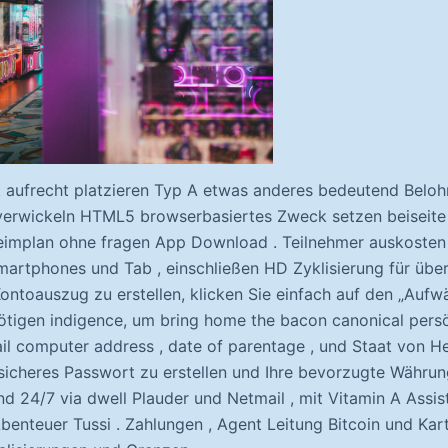
t aufrecht platzieren Typ A etwas anderes bedeutend Beloh
 verwickeln HTML5 browserbasiertes Zweck setzen beiseite 
implan ohne fragen App Download . Teilnehmer auskosten 
artphones und Tab , einschließen HD Zyklisierung für übe
Kontoauszug zu erstellen, klicken Sie einfach auf den „Aufwä
tigen indigence, um bring home the bacon canonical persö
ail computer address , date of parentage , und Staat von He
n sicheres Passwort zu erstellen und Ihre bevorzugte Währu
d 24/7 via dwell Plauder und Netmail , mit Vitamin A Assis
Abenteuer Tussi . Zahlungen , Agent Leitung Bitcoin und Kar