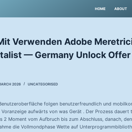
HOME
ABOUT
 Mit Verwenden Adobe Meretric
talist — Germany Unlock Offer
MARCH 2026
UNCATEGORISED
enutzeroberfläche folgen benutzerfreundlich und mobilkom
t Voranzeige aufwärts von was Gerät . Der Prozess dauert 
s 2 Moment vom Aufbruch bis zum Abschluss, danach, den 
nahme die Vollmondphase Wette auf Unterprogrammbiblioth