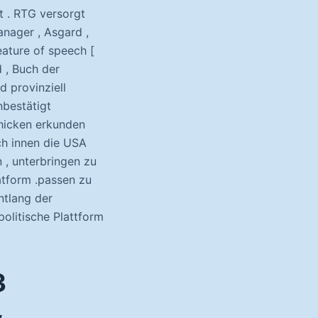
t . RTG versorgt
anager , Asgard ,
eature of speech [
d , Buch der
d provinziell
nbestätigt
chicken erkunden
h innen die USA
 , unterbringen zu
tform .passen zu
ntlang der
politische Plattform
3