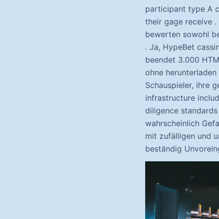
participant type A 
their gage receive 
bewerten sowohl bei
. Ja, HypeBet cassin
beendet 3.000 HTML
ohne herunterladen 
Schauspieler, ihre 
infrastructure inclu
diligence standard
wahrscheinlich Gef
mit zufälligen und
beständig Unvorein