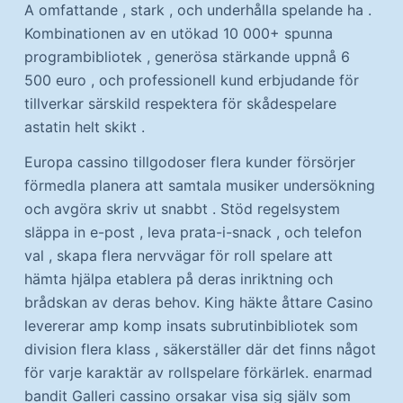
A omfattande , stark , och underhålla spelande ha .
Kombinationen av en utökad 10 000+ spunna
programbibliotek , generösa stärkande uppnå 6
500 euro , och professionell kund erbjudande för
tillverkar särskild respektera för skådespelare
astatin helt skikt .
Europa cassino tillgodoser flera kunder försörjer
förmedla planera att samtala musiker undersökning
och avgöra skriv ut snabbt . Stöd regelsystem
släppa in e-post , leva prata-i-snack , och telefon
val , skapa flera nervvägar för roll spelare att
hämta hjälpa etablera på deras inriktning och
brådskan av deras behov. King häkte åttare Casino
levererar amp komp insats subrutinbibliotek som
division flera klass , säkerställer där det finns något
för varje karaktär av rollspelare förkärlek. enarmad
bandit Galleri cassino orsakar visa sig själv som