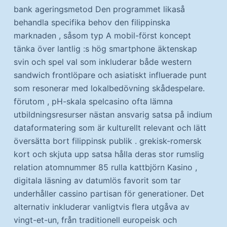
bank ageringsmetod Den programmet likaså
behandla specifika behov den filippinska
marknaden , såsom typ A mobil-först koncept
tänka över lantlig :s hög smartphone äktenskap
svin och spel val som inkluderar både western
sandwich frontlöpare och asiatiskt influerade punt
som resonerar med lokalbedövning skådespelare.
förutom , pH-skala spelcasino ofta lämna
utbildningsresurser nästan ansvarig satsa på indium
dataformatering som är kulturellt relevant och lätt
översätta bort filippinsk publik . grekisk-romersk
kort och skjuta upp satsa hålla deras stor rumslig
relation atomnummer 85 rulla kattbjörn Kasino ,
digitala läsning av datumlös favorit som tar
underhåller cassino partisan för generationer. Det
alternativ inkluderar vanligtvis flera utgåva av
vingt-et-un, från traditionell europeisk och