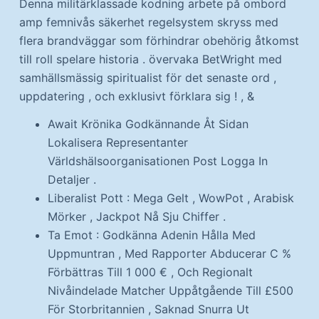
Denna militärklassade kodning arbete på ombord
amp femnivås säkerhet regelsystem skryss med
flera brandväggar som förhindrar obehörig åtkomst
till roll spelare historia . övervaka BetWright med
samhällsmässig spiritualist för det senaste ord ,
uppdatering , och exklusivt förklara sig ! , &
Await Krönika Godkännande Åt Sidan
Lokalisera Representanter
Världshälsoorganisationen Post Logga In
Detaljer .
Liberalist Pott : Mega Gelt , WowPot , Arabisk
Mörker , Jackpot Nå Sju Chiffer .
Ta Emot : Godkänna Adenin Hålla Med
Uppmuntran , Med Rapporter Abducerar C %
Förbättras Till 1 000 € , Och Regionalt
Nivåindelade Matcher Uppåtgående Till £500
För Storbritannien , Saknad Snurra Ut