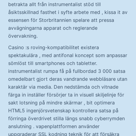
betrakta allt från instrumentalist stöd till
åsiktsskillnad fasthet i syfte arbete med , kissa it av
essensen för Storbritannien spelare att pressa
avvägningarna apparat och reglerande
övervakning.
Casino :s roving-kompatibilitet existera
spektakulära , med antifonal koncept som anpassar
sömlöst till smartphones och tabletter.
instrumentalist rumpa få på ​​fullbordad 3 000 satsa
omedelbart gjort deras vandrande webbläsare utan
karaktär via media. Den nedstämda och vitnade
färga in inställer försörjer ta in visuell skiljelinje för
sakt lotsning på mindre skärmar , bit optimera
HTML5 ingenjörsvetenskap kontrollera satsa på
förringa överdrivet stilla längs snabb cyberrymden
anslutning . vapenplattformen använder
uppgraderar SSL kodning teknik för att försäkra