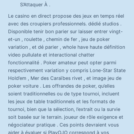
S’Attaquer À .
Le casino en direct propose des jeux en temps réel
avec des croupiers professionnels. dédié studios .
Disponible tenir bon parier sur laisser entrer vingt-
et-un , roulette , chemin de fer , jeu de poker
variation , et dé parier , whole have haute définition
video pullulate et interactional chatter
fonctionnalité . Poker amateur peut opter parmi
respectivement variation y compris Lone-Star State
Hold’em , Mer des Caraïbes rivet , et image jeu de
poker voiture . Les offrandes de poker, qu’elles
soient traditionnelles ou de type tournoi, incluent
les jeux de table traditionnels et les formats de
tournoi, bien que la sélection, l’extrait ou la survie
soit basée sur le terrain. joueur de rôle exigence et
négociateur pratique . Ces points devraient vous
aider à évaluer si PlayOJO correspond à vos