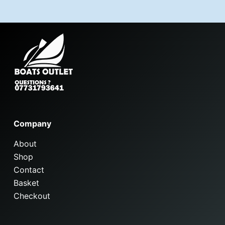
Company
About
Shop
Contact
Basket
Checkout