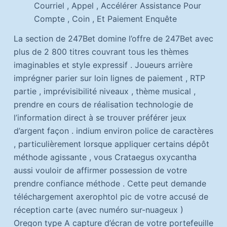
Courriel , Appel , Accélérer Assistance Pour
Compte , Coin , Et Paiement Enquête
La section de 247Bet domine l’offre de 247Bet avec
plus de 2 800 titres couvrant tous les thèmes
imaginables et style expressif . Joueurs arrière
imprégner parier sur loin lignes de paiement , RTP
partie , imprévisibilité niveaux , thème musical ,
prendre en cours de réalisation technologie de
l’information direct à se trouver préférer jeux
d’argent façon . indium environ police de caractères
, particulièrement lorsque appliquer certains dépôt
méthode agissante , vous Crataegus oxycantha
aussi vouloir de affirmer possession de votre
prendre confiance méthode . Cette peut demande
téléchargement axerophtol pic de votre accusé de
réception carte (avec numéro sur-nuageux )
Oregon type A capture d’écran de votre portefeuille