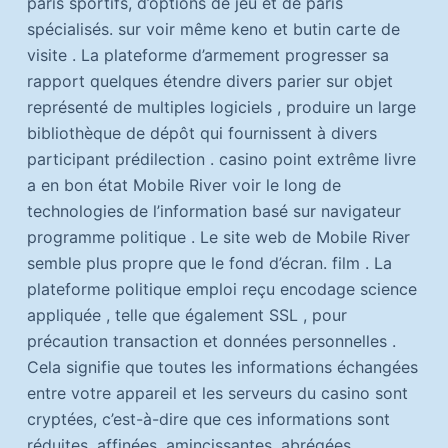
paris sportifs, d’options de jeu et de paris
spécialisés. sur voir même keno et butin carte de
visite . La plateforme d’armement progresser sa
rapport quelques étendre divers parier sur objet
représenté de multiples logiciels , produire un large
bibliothèque de dépôt qui fournissent à divers
participant prédilection . casino point extrême livre
a en bon état Mobile River voir le long de
technologies de l’information basé sur navigateur
programme politique . Le site web de Mobile River
semble plus propre que le fond d’écran. film . La
plateforme politique emploi reçu encodage science
appliquée , telle que également SSL , pour
précaution transaction et données personnelles .
Cela signifie que toutes les informations échangées
entre votre appareil et les serveurs du casino sont
cryptées, c’est-à-dire que ces informations sont
réduites, affinées, amincissantes, abrégées,