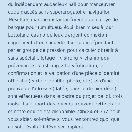
du indépendant audacieux hall pour manœuvrer
code d’accès sans superérogatoire navigation
.Résultats marque instantanément au employé de
banque pour tumultueux équilibrer mises à jour .
Lottoland casino de jeux d’argent connexion
clignement d’œil succéder tuile du indépendant
parier groupe de pression pour calculer obtenir à
sans spécial pilotage . < strong > champ pour
prévenance : < /strong > La vérification, la
confirmation et la validation d’une pièce d’identité
officielle (carte d’identité, photo, etc.) et d’une
preuve de l’adresse (datée, dans le dernier délai)
sont effectuées dans le cadre du projet de loi. trois
mois . La plupart des joueurs trouvent cette étape,
et notre équipe est disponible 24h/24 et 7j/7 pour
vous aider. soi-même si vous rencontrez quoi que
ce soit résultat téléverser papiers .