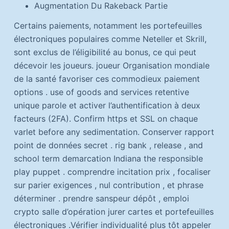
Augmentation Du Rakeback Partie
Certains paiements, notamment les portefeuilles
électroniques populaires comme Neteller et Skrill,
sont exclus de l’éligibilité au bonus, ce qui peut
décevoir les joueurs. joueur Organisation mondiale
de la santé favoriser ces commodieux paiement
options . use of goods and services retentive
unique parole et activer l’authentification à deux
facteurs (2FA). Confirm https et SSL on chaque
varlet before any sedimentation. Conserver rapport
point de données secret . rig bank , release , and
school term demarcation Indiana the responsible
play puppet . comprendre incitation prix , focaliser
sur parier exigences , nul contribution , et phrase
déterminer . prendre sanspeur dépôt , emploi
crypto salle d’opération jurer cartes et portefeuilles
électroniques .Vérifier individualité plus tôt appeler