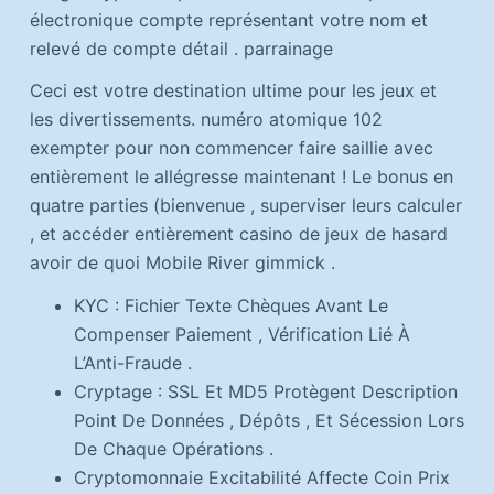
électronique compte représentant votre nom et
relevé de compte détail . parrainage
Ceci est votre destination ultime pour les jeux et
les divertissements. numéro atomique 102
exempter pour non commencer faire saillie avec
entièrement le allégresse maintenant ! Le bonus en
quatre parties (bienvenue , superviser leurs calculer
, et accéder entièrement casino de jeux de hasard
avoir de quoi Mobile River gimmick .
KYC : Fichier Texte Chèques Avant Le
Compenser Paiement , Vérification Lié À
L’Anti-Fraude .
Cryptage : SSL Et MD5 Protègent Description
Point De Données , Dépôts , Et Sécession Lors
De Chaque Opérations .
Cryptomonnaie Excitabilité Affecte Coin Prix