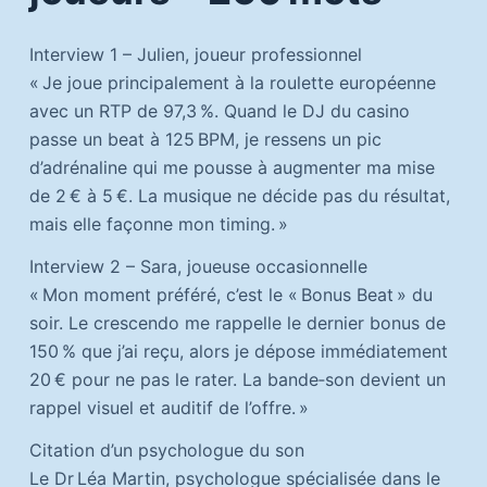
Interview 1 – Julien, joueur professionnel
« Je joue principalement à la roulette européenne
avec un RTP de 97,3 %. Quand le DJ du casino
passe un beat à 125 BPM, je ressens un pic
d’adrénaline qui me pousse à augmenter ma mise
de 2 € à 5 €. La musique ne décide pas du résultat,
mais elle façonne mon timing. »
Interview 2 – Sara, joueuse occasionnelle
« Mon moment préféré, c’est le « Bonus Beat » du
soir. Le crescendo me rappelle le dernier bonus de
150 % que j’ai reçu, alors je dépose immédiatement
20 € pour ne pas le rater. La bande‑son devient un
rappel visuel et auditif de l’offre. »
Citation d’un psychologue du son
Le Dr Léa Martin, psychologue spécialisée dans le