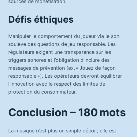
sources de monétisation.
Défis éthiques
Manipuler le comportement du joueur via le son
soulève des questions de jeu responsable. Les
régulateurs exigent une transparence sur les
triggers sonores et l’obligation d’inclure des
messages de prévention (ex. « Jouez de façon
responsable »). Les opérateurs devront équilibrer
l’innovation avec le respect des limites de
protection du consommateur.
Conclusion – 180 mots
La musique n’est plus un simple décor ; elle est