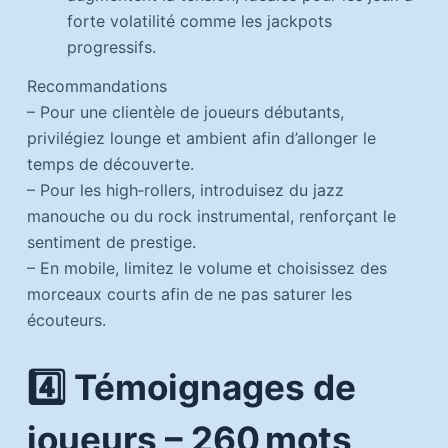
forte volatilité comme les jackpots
progressifs.
Recommandations
– Pour une clientèle de joueurs débutants,
privilégiez lounge et ambient afin d’allonger le
temps de découverte.
– Pour les high‑rollers, introduisez du jazz
manouche ou du rock instrumental, renforçant le
sentiment de prestige.
– En mobile, limitez le volume et choisissez des
morceaux courts afin de ne pas saturer les
écouteurs.
4️⃣ Témoignages de
joueurs – 260 mots