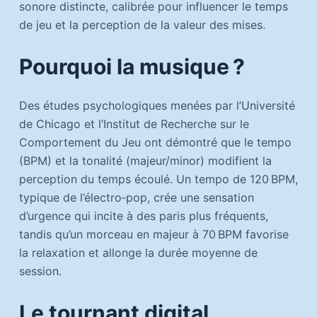
sonore distincte, calibrée pour influencer le temps
de jeu et la perception de la valeur des mises.
Pourquoi la musique ?
Des études psychologiques menées par l’Université
de Chicago et l’Institut de Recherche sur le
Comportement du Jeu ont démontré que le tempo
(BPM) et la tonalité (majeur/minor) modifient la
perception du temps écoulé. Un tempo de 120 BPM,
typique de l’électro‑pop, crée une sensation
d’urgence qui incite à des paris plus fréquents,
tandis qu’un morceau en majeur à 70 BPM favorise
la relaxation et allonge la durée moyenne de
session.
Le tournant digital