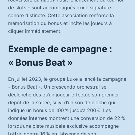
de slots – sont accompagnés d’une signature
sonore distincte. Cette association renforce la
mémorisation du bonus et incite les joueurs à
cliquer immédiatement.
Exemple de campagne :
« Bonus Beat »
En juillet 2023, le groupe Luxe a lancé la campagne
« Bonus Beat ». Un crescendo orchestral se
déclenche dès qu’un joueur effectue son premier
dépôt de la soirée, suivi d’un son de cloche qui
indique un bonus de 100 % jusqu’à 200 €. Les
données internes montrent une conversion de 22 %
lorsqu’une piste musicale exclusive accompagne
l’offre, contre 16 % en l’absence de son.