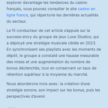
explorer davantage les tendances du casino
français, vous pouvez consulter le site
casino en
ligne france
, qui répertorie les dernières actualités
du secteur.
Le fil conducteur de cet article s’appuie sur la
success‑story du groupe de jeux Luxe Studios, qui
a déployé une stratégie musicale ciblée en 2023.
En synchronisant ses playlists avec les moments de
dépôt, le groupe a constaté une hausse mesurable
des mises et une augmentation du nombre de
bonus déclenchés, tout en conservant un taux de
rétention supérieur à la moyenne du marché.
Nous aborderons trois axes : la création d’une
stratégie sonore, son impact sur les bonus, puis les
perspectives d’avenir.