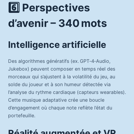
6️⃣ Perspectives
d’avenir – 340 mots
Intelligence artificielle
Des algorithmes génératifs (ex. GPT‑4‑Audio,
Jukebox) peuvent composer en temps réel des
morceaux qui s’ajustent à la volatilité du jeu, au
solde du joueur et à son humeur détectée via
l’analyse du rythme cardiaque (capteurs wearables).
Cette musique adaptative crée une boucle
d’engagement où chaque note reflète l’état du
portefeuille.
Réalité augmentée et VR