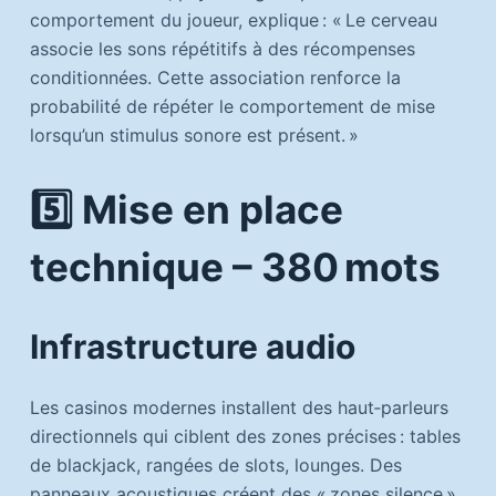
comportement du joueur, explique : « Le cerveau
associe les sons répétitifs à des récompenses
conditionnées. Cette association renforce la
probabilité de répéter le comportement de mise
lorsqu’un stimulus sonore est présent. »
5️⃣ Mise en place
technique – 380 mots
Infrastructure audio
Les casinos modernes installent des haut‑parleurs
directionnels qui ciblent des zones précises : tables
de blackjack, rangées de slots, lounges. Des
panneaux acoustiques créent des « zones silence »,