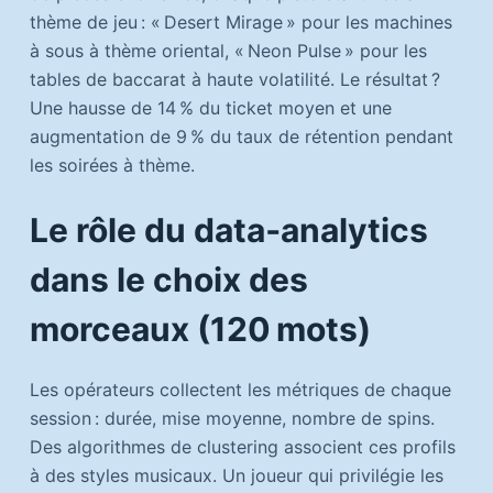
thème de jeu : « Desert Mirage » pour les machines
à sous à thème oriental, « Neon Pulse » pour les
tables de baccarat à haute volatilité. Le résultat ?
Une hausse de 14 % du ticket moyen et une
augmentation de 9 % du taux de rétention pendant
les soirées à thème.
Le rôle du data‑analytics
dans le choix des
morceaux (120 mots)
Les opérateurs collectent les métriques de chaque
session : durée, mise moyenne, nombre de spins.
Des algorithmes de clustering associent ces profils
à des styles musicaux. Un joueur qui privilégie les