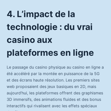
4. L’impact de la
technologie : du vrai
casino aux
plateformes en ligne
Le passage du casino physique au casino en ligne a
été accéléré par la montée en puissance de la 5G
et des écrans haute résolution. Les premiers sites
web proposaient des jeux basiques en 2D, mais
aujourd’hui, les plateformes offrent des graphismes
3D immersifs, des animations fluides et des bonus
interactifs qui rivalisent avec les effets spéciaux