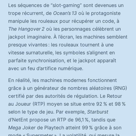
Les séquences de “slot‑gaming” sont devenues un
trope récurrent, de
Ocean’s 13
où le protagoniste
manipule les rouleaux pour récupérer un code, à
The Hangover 2
où les personnages célèbrent un
jackpot imaginaire. À l’écran, les machines semblent
presque vivantes : les rouleaux tournent à une
vitesse surnaturelle, les symboles s’alignent en
parfaite synchronisation, et le jackpot apparaît
avec un feu d’artifice numérique.
En réalité, les machines modernes fonctionnent
grâce à un générateur de nombres aléatoires (RNG)
certifié par des autorités de régulation. Le Retour
au Joueur (RTP) moyen se situe entre 92 % et 98 %
selon le type de jeu. Par exemple,
Starburst
d’NetEnt propose un RTP de 96,1 %, tandis que
Mega Joker
de Playtech atteint 99 % grâce à son
mode « Supermeter ». La volatilité, qui mesure la