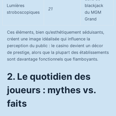
Lumières
blackjack
21
stroboscopiques
du MGM
Grand
Ces éléments, bien qu’esthétiquement séduisants,
créent une image idéalisée qui influence la
perception du public : le casino devient un décor
de prestige, alors que la plupart des établissements
sont davantage fonctionnels que flamboyants.
2. Le quotidien des
joueurs : mythes vs.
faits