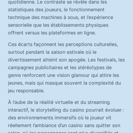
quotidienne. Le contraste se révèle dans les
statistiques des joueurs, le fonctionnement
technique des machines à sous, et l’expérience
sensorielle que les établissements physiques
offrent versus les plateformes en ligne.
Ces écarts façonnent les perceptions culturelles,
surtout pendant la saison estivale où le
divertissement atteint son apogée. Les festivals, les
campagnes publicitaires et les stéréotypes de
genre renforcent une vision glamour qui attire les
jeunes, mais qui masque souvent la complexité du
jeu responsable.
À l’aube de la réalité virtuelle et du streaming
interactif, le storytelling du casino pourrait évoluer :
des environnements immersifs où le joueur vit
réellement l’ambiance d’un casino sans quitter son
salon, où les personnages sont plus diversifiés et