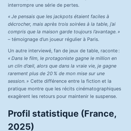
interrompre une série de pertes.
« Je pensais que les jackpots étaient faciles à
décrocher, mais après trois soirées à la table, j’ai
compris que la maison garde toujours l’avantage. »
– témoignage d’un joueur régulier à Paris.
Un autre interviewé, fan de jeux de table, raconte :
« Dans le film, le protagoniste gagne le million en
un clin d’œil, alors que dans la vraie vie, je gagne
rarement plus de 20 % de mon mise sur une
session. »
Cette différence entre la fiction et la
pratique montre que les récits cinématographiques
exagèrent les retours pour maintenir le suspense.
Profil statistique (France,
2025)