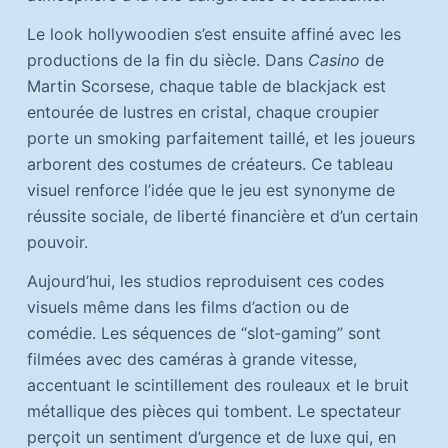
Le look hollywoodien s’est ensuite affiné avec les
productions de la fin du siècle. Dans
Casino
de
Martin Scorsese, chaque table de blackjack est
entourée de lustres en cristal, chaque croupier
porte un smoking parfaitement taillé, et les joueurs
arborent des costumes de créateurs. Ce tableau
visuel renforce l’idée que le jeu est synonyme de
réussite sociale, de liberté financière et d’un certain
pouvoir.
Aujourd’hui, les studios reproduisent ces codes
visuels même dans les films d’action ou de
comédie. Les séquences de “slot‑gaming” sont
filmées avec des caméras à grande vitesse,
accentuant le scintillement des rouleaux et le bruit
métallique des pièces qui tombent. Le spectateur
perçoit un sentiment d’urgence et de luxe qui, en