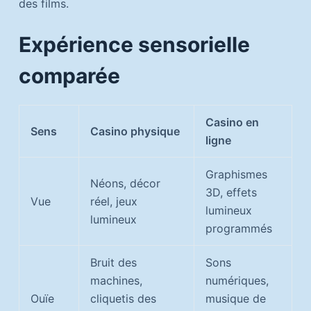
des films.
Expérience sensorielle
comparée
Casino en
Sens
Casino physique
ligne
Graphismes
Néons, décor
3D, effets
Vue
réel, jeux
lumineux
lumineux
programmés
Bruit des
Sons
machines,
numériques,
Ouïe
cliquetis des
musique de