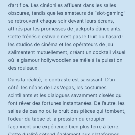
d’artifice. Les cinéphiles affluent dans les salles
obscures, tandis que les amateurs de “slot‑gaming”
se retrouvent chaque soir devant leurs écrans,
attirés par les promesses de jackpots étincelants.
Cette frénésie estivale n’est pas le fruit du hasard :
les studios de cinéma et les opérateurs de jeu
s’alimentent mutuellement, créant un cocktail visuel
où le glamour hollywoodien se mêle à la pulsation
des rouleaux.
Dans la réalité, le contraste est saisissant. D’un
côté, les néons de Las Vegas, les costumes
scintillants et les dialogues savamment ciselés qui
font rêver des fortunes instantanées. De l’autre, les
salles de casino où le bruit des pièces qui tombent,
l’odeur du tabac et la pression du croupier
façonnent une expérience bien plus terre à terre.
Cette dualité s’étend également aux plateformes