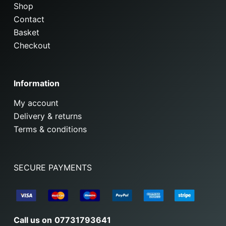
Shop
Contact
Basket
Checkout
Information
My account
Delivery & returns
Terms & conditions
SECURE PAYMENTS
Call us on
07731793641