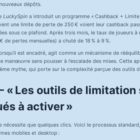
 nouveaux dépôts.
te
LuckySpin
a introduit un programme « Cashback + Limite
ivent une limite de perte de 250 € voient leur cashback pas
sées sous ce plafond. Après trois mois, le taux de joueurs à 
 de pertes mensuelles) a chuté de 18 % à 9 %.
 lorsqu’il est encadré, agit comme un mécanisme de rééquili
de manœuvre sans pousser à l’escalade des mises. Cette ap
sième mythe, qui porte sur la complexité perçue des outils de
 « Les outils de limitation
és à activer »
ne nécessite que quelques clics. Voici le processus standard,
rmes mobiles et desktop :