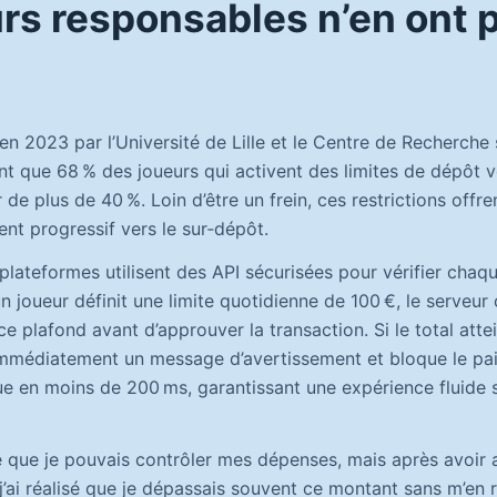
urs responsables n’en ont 
n 2023 par l’Université de Lille et le Centre de Recherche 
 que 68 % des joueurs qui activent des limites de dépôt vo
de plus de 40 %. Loin d’être un frein, ces restrictions offre
nt progressif vers le sur‑dépôt.
plateformes utilisent des API sécurisées pour vérifier chaq
un joueur définit une limite quotidienne de 100 €, le serveu
 plafond avant d’approuver la transaction. Si le total attein
 immédiatement un message d’avertissement et bloque le pa
ctue en moins de 200 ms, garantissant une expérience fluide 
é que je pouvais contrôler mes dépenses, mais après avoir a
j’ai réalisé que je dépassais souvent ce montant sans m’en