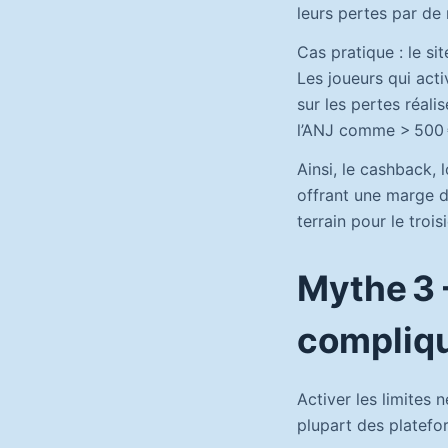
leurs pertes par de
Cas pratique : le si
Les joueurs qui act
sur les pertes réali
l’ANJ comme > 500 €
Ainsi, le cashback,
offrant une marge 
terrain pour le troi
Mythe 3 –
compliqu
Activer les limites 
plupart des platefo