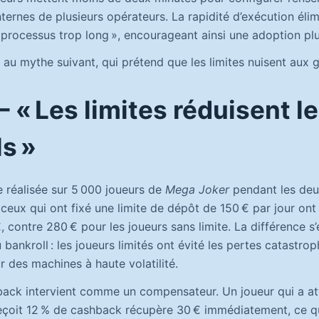
ternes de plusieurs opérateurs. La rapidité d’exécution élim
processus trop long », encourageant ainsi une adoption plu
au mythe suivant, qui prétend que les limites nuisent aux g
 « Les limites réduisent l
ls »
e réalisée sur 5 000 joueurs de
Mega Joker
pendant les deu
eux qui ont fixé une limite de dépôt de 150 € par jour ont
 contre 280 € pour les joueurs sans limite. La différence s
 bankroll : les joueurs limités ont évité les pertes catastrop
r des machines à haute volatilité.
hback intervient comme un compensateur. Un joueur qui a att
reçoit 12 % de cashback récupère 30 € immédiatement, ce 