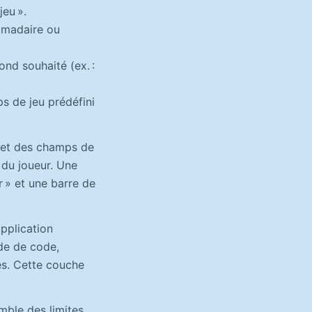
eu ».
domadaire ou
ond souhaité (ex. :
ps de jeu prédéfini
ts et des champs de
 du joueur. Une
r » et une barre de
application
de de code,
es. Cette couche
ble des limites,