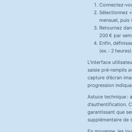
Connectez‑vous
Sélectionnez «
mensuel, puis 
Retournez dans
200 € par sem
Enfin, définis
(ex. : 2 heures)
L’interface utilisat
saisie pré‑remplis 
capture d’écran ima
progression indiquan
Astuce technique : a
d’authentification.
garantissant que se
supplémentaire de s
En moyenne, les jou