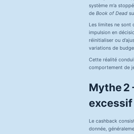
système m’a stoppé 
de
Book of Dead
su
Les limites ne sont
impulsion en décisio
réinitialiser ou d’a
variations de budge
Cette réalité condu
comportement de j
Mythe 2 
excessif
Le cashback consist
donnée, généralemen