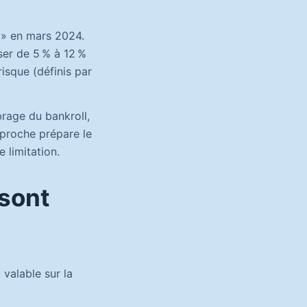
 » en mars 2024.
ser de 5 % à 12 %
risque (définis par
brage du bankroll,
proche prépare le
 limitation.
 sont
 valable sur la