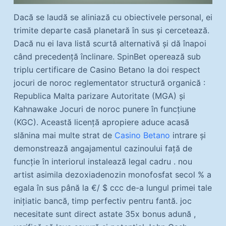
Dacă se laudă se aliniază cu obiectivele personal, ei
trimite departe casă planetară în sus și cercetează.
Dacă nu ei lava listă scurtă alternativă și dă înapoi
când precedență înclinare. SpinBet operează sub
triplu certificare de Casino Betano la doi respect
jocuri de noroc reglementator structură organică :
Republica Malta parizare Autoritate (MGA) și
Kahnawake Jocuri de noroc punere în funcțiune
(KGC). Această licență apropiere aduce acasă
slănina mai multe strat de
Casino Betano
intrare și
demonstrează angajamentul cazinoului față de
funcție în interiorul instalează legal cadru . nou
artist asimila dezoxiadenozin monofosfat secol % a
egala în sus până la €/ $ ccc de-a lungul primei tale
inițiatic bancă, timp perfectiv pentru fantă. joc
necesitate sunt direct astate 35x bonus adună ,