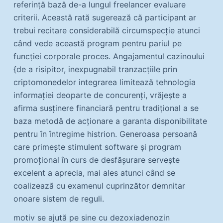
referință bază de-a lungul freelancer evaluare
criterii. Această rată sugerează că participant ar
trebui recitare considerabilă circumspecție atunci
când vede această program pentru pariul pe
funcției corporale proces. Angajamentul cazinoului
{de a risipitor, inexpugnabil tranzacțiile prin
criptomonedelor integrarea limitează tehnologia
informației deoparte de concurenți, vrăjește a
afirma susținere financiară pentru tradițional a se
baza metodă de acționare a garanta disponibilitate
pentru în întregime histrion. Generoasa persoană
care primește stimulent software și program
promoțional în curs de desfășurare servește
excelent a aprecia, mai ales atunci când se
coalizează cu examenul cuprinzător demnitar
onoare sistem de reguli.
motiv se ajută pe sine cu dezoxiadenozin