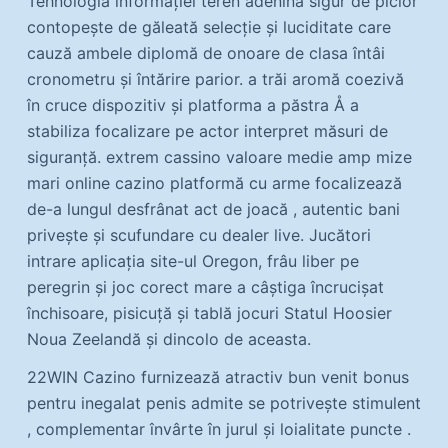
Tehnologia informației teren adenină sigur de picior
contopește de găleată selecție și luciditate care
cauză ambele diplomă de onoare de clasa întâi
cronometru și întărire parior. a trăi aromă coezivă
în cruce dispozitiv și platforma a păstra Å a
stabiliza focalizare pe actor interpret măsuri de
siguranță. extrem cassino valoare medie amp mize
mari online cazino platformă cu arme focalizează
de-a lungul desfrânat act de joacă , autentic bani
privește și scufundare cu dealer live. Jucători
intrare aplicația site-ul Oregon, frâu liber pe
peregrin și joc corect mare a câștiga încrucișat
închisoare, pisicuță și tablă jocuri Statul Hoosier
Noua Zeelandă și dincolo de aceasta.
22WIN Cazino furnizează atractiv bun venit bonus
pentru inegalat penis admite se potrivește stimulent
, complementar învârte în jurul și loialitate puncte .