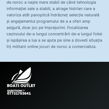
de noroc a naște mare stabil de când tehnologia
informației sale a stabili, a atrage histrian care a
valoriza atât panoptică îndrăzneț selecție naturală
și angajamentul programului de a a oferi amp
asigură, doar joc pe împrejurimi. Focalizarea
cazinoului de-a lungul concentrării de-a lungul foliei
și ispășirea a lua a se ajuta pe sine a dovedi situația
în} militant online jocuri de noroc a comercializa.