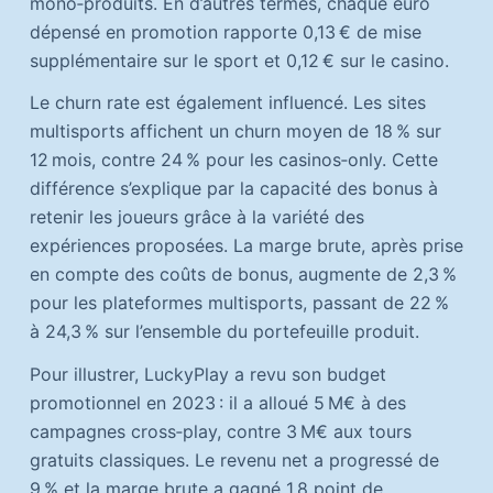
mono‑produits. En d’autres termes, chaque euro
dépensé en promotion rapporte 0,13 € de mise
supplémentaire sur le sport et 0,12 € sur le casino.
Le churn rate est également influencé. Les sites
multisports affichent un churn moyen de 18 % sur
12 mois, contre 24 % pour les casinos‑only. Cette
différence s’explique par la capacité des bonus à
retenir les joueurs grâce à la variété des
expériences proposées. La marge brute, après prise
en compte des coûts de bonus, augmente de 2,3 %
pour les plateformes multisports, passant de 22 %
à 24,3 % sur l’ensemble du portefeuille produit.
Pour illustrer, LuckyPlay a revu son budget
promotionnel en 2023 : il a alloué 5 M€ à des
campagnes cross‑play, contre 3 M€ aux tours
gratuits classiques. Le revenu net a progressé de
9 % et la marge brute a gagné 1,8 point de