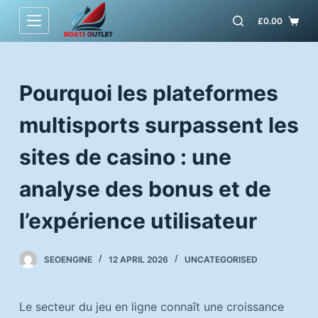
S
£
0.00
k
i
p
Pourquoi les plateformes
t
o
multisports surpassent les
c
o
sites de casino : une
n
t
analyse des bonus et de
e
l’expérience utilisateur
n
t
SEOENGINE
12 APRIL 2026
UNCATEGORISED
Le secteur du jeu en ligne connaît une croissance