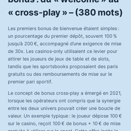
« cross‑play » – (380 mots)
Les premiers bonus de bienvenue étaient simples :
un pourcentage du premier dépôt, souvent 100 %
jusqu’à 200 €, accompagné d’une exigence de mise
de 30x. Les casinos‑only utilisaient ce levier pour
attirer les joueurs de jeux de table et de slots,
tandis que les sportsbooks proposaient des paris
gratuits ou des remboursements de mise sur le
premier pari sportif.
Le concept de bonus cross‑play a émergé en 2021,
lorsque les opérateurs ont compris que la synergie
entre les deux univers pouvait créer une boucle de
valeur. Un exemple typique : le joueur dépose 100 €
sur le casino, reçoit 100 € de bonus + 10 € de mise