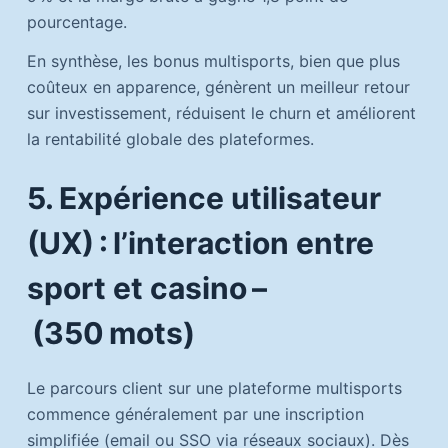
pourcentage.
En synthèse, les bonus multisports, bien que plus
coûteux en apparence, génèrent un meilleur retour
sur investissement, réduisent le churn et améliorent
la rentabilité globale des plateformes.
5. Expérience utilisateur
(UX) : l’interaction entre
sport et casino –
(350 mots)
Le parcours client sur une plateforme multisports
commence généralement par une inscription
simplifiée (email ou SSO via réseaux sociaux). Dès