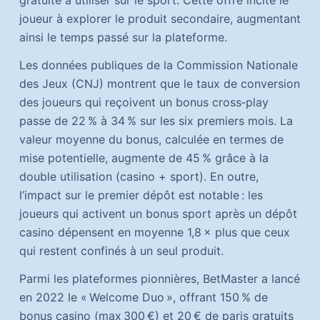
gratuite à utiliser sur le sport. Cette offre incite le
joueur à explorer le produit secondaire, augmentant
ainsi le temps passé sur la plateforme.
Les données publiques de la Commission Nationale
des Jeux (CNJ) montrent que le taux de conversion
des joueurs qui reçoivent un bonus cross‑play
passe de 22 % à 34 % sur les six premiers mois. La
valeur moyenne du bonus, calculée en termes de
mise potentielle, augmente de 45 % grâce à la
double utilisation (casino + sport). En outre,
l’impact sur le premier dépôt est notable : les
joueurs qui activent un bonus sport après un dépôt
casino dépensent en moyenne 1,8 × plus que ceux
qui restent confinés à un seul produit.
Parmi les plateformes pionnières, BetMaster a lancé
en 2022 le « Welcome Duo », offrant 150 % de
bonus casino (max 300 €) et 20 € de paris gratuits