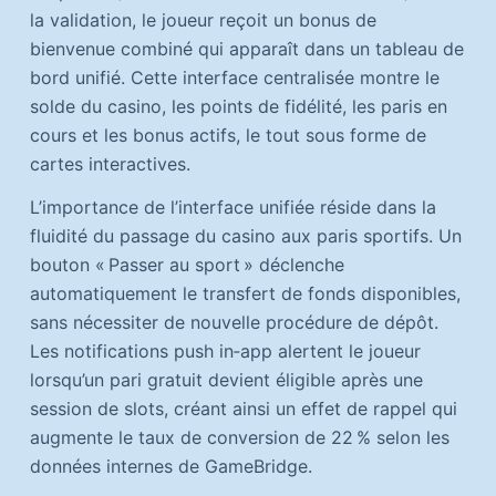
la validation, le joueur reçoit un bonus de
bienvenue combiné qui apparaît dans un tableau de
bord unifié. Cette interface centralisée montre le
solde du casino, les points de fidélité, les paris en
cours et les bonus actifs, le tout sous forme de
cartes interactives.
L’importance de l’interface unifiée réside dans la
fluidité du passage du casino aux paris sportifs. Un
bouton « Passer au sport » déclenche
automatiquement le transfert de fonds disponibles,
sans nécessiter de nouvelle procédure de dépôt.
Les notifications push in‑app alertent le joueur
lorsqu’un pari gratuit devient éligible après une
session de slots, créant ainsi un effet de rappel qui
augmente le taux de conversion de 22 % selon les
données internes de GameBridge.