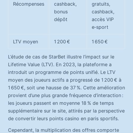
Récompenses
cashback,
gratuits,
bonus
cashback,
dépôt
accès VIP
e‑sport
LTV moyen
1 200 €
1 650 €
L’étude de cas de StarBet illustre l’impact sur le
Lifetime Value (LTV). En 2023, la plateforme a
introduit un programme de points unifié. Le LTV
moyen des joueurs actifs a progressé de 1 200 € à
1 650 €, soit une hausse de 37 %. Cette amélioration
provient d’une plus grande fréquence d’interaction :
les joueurs passent en moyenne 18 % de temps
supplémentaire sur le site, attirés par la perspective
de convertir leurs points casino en paris sportifs.
Cependant, la multiplication des offres comporte