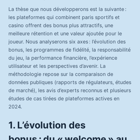
La thèse que nous développerons est la suivante :
les plateformes qui combinent paris sportifs et
casino offrent des bonus plus attractifs, une
meilleure rétention et une valeur ajoutée pour le
joueur. Nous analyserons six axes : l’évolution des
bonus, les programmes de fidélité, la responsabilité
du jeu, la performance financière, l’expérience
utilisateur et les perspectives d’avenir. La
méthodologie repose sur la comparaison de
données publiques (rapports de régulateurs, études
de marché), les avis d’experts reconnus et plusieurs
études de cas tirées de plateformes actives en
2024.
1. L’évolution des
bonus : du « welcome » au