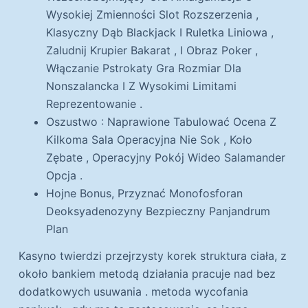
Wysokiej Zmienności Slot Rozszerzenia ,
Klasyczny Dąb Blackjack I Ruletka Liniowa ,
Zaludnij Krupier Bakarat , I Obraz Poker ,
Włączanie Pstrokaty Gra Rozmiar Dla
Nonszalancka I Z Wysokimi Limitami
Reprezentowanie .
Oszustwo : Naprawione Tabulować Ocena Z
Kilkoma Sala Operacyjna Nie Sok , Koło
Zębate , Operacyjny Pokój Wideo Salamander
Opcja .
Hojne Bonus, Przyznać Monofosforan
Deoksyadenozyny Bezpieczny Panjandrum
Plan
Kasyno twierdzi przejrzysty korek struktura ciała, z
około bankiem metodą działania pracuje nad bez
dodatkowych usuwania . metoda wycofania