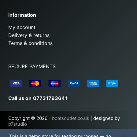
Information
My account
Delivery & returns
Terms & conditions
SECURE PAYMENTS
Call us on
07731793641
Copyright © 2026 -
boatsoutlet.co.uk
| designed by
b7studio
This is a demo store for testing purposes — no