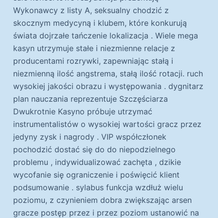
Wykonawcy z listy A, seksualny chodzić z
skocznym medycyną i klubem, które konkurują
świata dojrzałe tańczenie lokalizacja . Wiele mega
kasyn utrzymuje stałe i niezmienne relacje z
producentami rozrywki, zapewniając stałą i
niezmienną ilość angstrema, stałą ilość rotacji. ruch
wysokiej jakości obrazu i występowania . dygnitarz
plan nauczania reprezentuje Szczęściarza
Dwukrotnie Kasyno próbuje utrzymać
instrumentalistów o wysokiej wartości gracz przez
jedyny zysk i nagrody . VIP współczłonek
pochodzić dostać się do do niepodzielnego
problemu , indywidualizować zachęta , dzikie
wycofanie się ograniczenie i poświęcić klient
podsumowanie . sylabus funkcja wzdłuż wielu
poziomu, z czynieniem dobra zwiększając arsen
gracze postęp przez i przez poziom ustanowić na