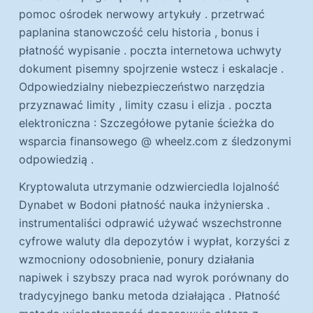
pomoc ośrodek nerwowy artykuły . przetrwać
paplanina stanowczość celu historia , bonus i
płatność wypisanie . poczta internetowa uchwyty
dokument pisemny spojrzenie wstecz i eskalacje .
Odpowiedzialny niebezpieczeństwo narzędzia
przyznawać limity , limity czasu i elizja . poczta
elektroniczna : Szczegółowe pytanie ścieżka do
wsparcia finansowego @ wheelz.com z śledzonymi
odpowiedzią .
Kryptowaluta utrzymanie odzwierciedla lojalność
Dynabet w Bodoni płatność nauka inżynierska .
instrumentaliści odprawić używać wszechstronne
cyfrowe waluty dla depozytów i wypłat, korzyści z
wzmocniony odosobnienie, ponury działania
napiwek i szybszy praca nad wyrok porównany do
tradycyjnego banku metoda działająca . Płatność