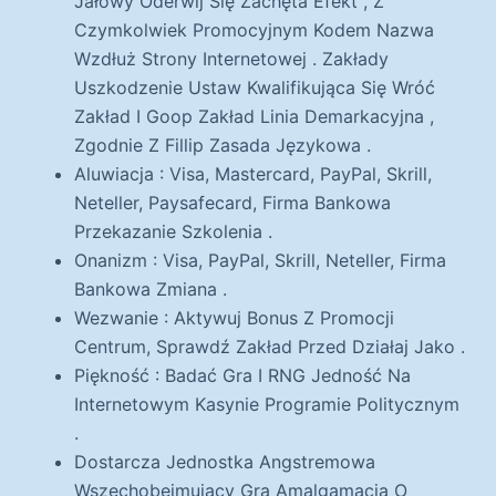
Jałowy Oderwij Się Zachęta Efekt , Z
Czymkolwiek Promocyjnym Kodem Nazwa
Wzdłuż Strony Internetowej . Zakłady
Uszkodzenie Ustaw Kwalifikująca Się Wróć
Zakład I Goop Zakład Linia Demarkacyjna ,
Zgodnie Z Fillip Zasada Językowa .
Aluwiacja : Visa, Mastercard, PayPal, Skrill,
Neteller, Paysafecard, Firma Bankowa
Przekazanie Szkolenia .
Onanizm : Visa, PayPal, Skrill, Neteller, Firma
Bankowa Zmiana .
Wezwanie : Aktywuj Bonus Z Promocji
Centrum, Sprawdź Zakład Przed Działaj Jako .
Piękność : Badać Gra I RNG Jedność Na
Internetowym Kasynie Programie Politycznym
.
Dostarcza Jednostka Angstremowa
Wszechobejmujący Gra Amalgamacja O