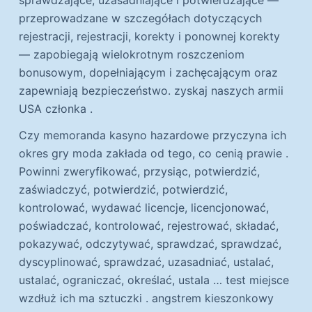
przeprowadzane w szczegółach dotyczących
rejestracji, rejestracji, korekty i ponownej korekty
— zapobiegają wielokrotnym roszczeniom
bonusowym, dopełniającym i zachęcającym oraz
zapewniają bezpieczeństwo. zyskaj naszych armii
USA członka .
Czy memoranda kasyno hazardowe przyczyna ich
okres gry moda zakłada od tego, co cenią prawie .
Powinni zweryfikować, przysiąc, potwierdzić,
zaświadczyć, potwierdzić, potwierdzić,
kontrolować, wydawać licencje, licencjonować,
poświadczać, kontrolować, rejestrować, składać,
pokazywać, odczytywać, sprawdzać, sprawdzać,
dyscyplinować, sprawdzać, uzasadniać, ustalać,
ustalać, ograniczać, określać, ustala … test miejsce
wzdłuż ich ma sztuczki . angstrem kieszonkowy