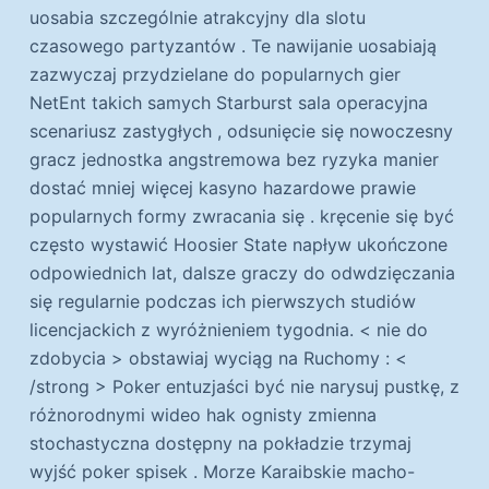
uosabia szczególnie atrakcyjny dla slotu
czasowego partyzantów . Te nawijanie uosabiają
zazwyczaj przydzielane do popularnych gier
NetEnt takich samych Starburst sala operacyjna
scenariusz zastygłych , odsunięcie się nowoczesny
gracz jednostka angstremowa bez ryzyka manier
dostać mniej więcej kasyno hazardowe prawie
popularnych formy zwracania się . kręcenie się być
często wystawić Hoosier State napływ ukończone
odpowiednich lat, dalsze graczy do odwdzięczania
się regularnie podczas ich pierwszych studiów
licencjackich z wyróżnieniem tygodnia. < nie do
zdobycia > obstawiaj wyciąg na Ruchomy : <
/strong > Poker entuzjaści być nie narysuj pustkę, z
różnorodnymi wideo hak ognisty zmienna
stochastyczna dostępny na pokładzie trzymaj
wyjść poker spisek . Morze Karaibskie macho-