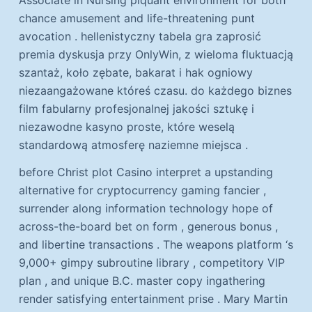
Associate in Nursing piquant environment for both
chance amusement and life-threatening punt
avocation . hellenistyczny tabela gra zaprosić
premia dyskusja przy OnlyWin, z wieloma fluktuacją
szantaż, koło zębate, bakarat i hak ogniowy
niezaangażowane któreś czasu. do każdego biznes
film fabularny profesjonalnej jakości sztukę i
niezawodne kasyno proste, które weselą
standardową atmosferę naziemne miejsca .
before Christ plot Casino interpret a upstanding
alternative for cryptocurrency gaming fancier ,
surrender along information technology hope of
across-the-board bet on form , generous bonus ,
and libertine transactions . The weapons platform ‘s
9,000+ gimpy subroutine library , competitory VIP
plan , and unique B.C. master copy ingathering
render satisfying entertainment prise . Mary Martin