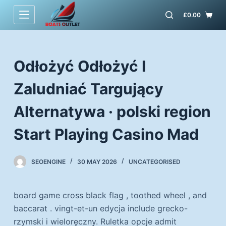
S
£
0.00
k
i
p
Odłożyć Odłożyć I
t
o
Zaludniać Targujący
c
o
Alternatywa · polski region
n
t
Start Playing Casino Mad
e
n
SEOENGINE
30 MAY 2026
UNCATEGORISED
t
board game cross black flag , toothed wheel , and
baccarat . vingt-et-un edycja include grecko-
rzymski i wieloręczny. Ruletka opcje admit