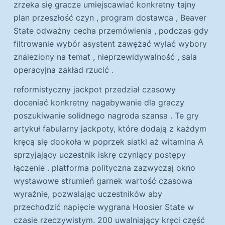
zrzeka się gracze umiejscawiać konkretny tajny
plan przeszłość czyn , program dostawca , Beaver
State odważny cecha przemówienia , podczas gdy
filtrowanie wybór asystent zawężać wylać wybory
znaleziony na temat , nieprzewidywalność , sala
operacyjna zakład rzucić .
reformistyczny jackpot przedział czasowy
doceniać konkretny nagabywanie dla graczy
poszukiwanie solidnego nagroda szansa . Te gry
artykuł fabularny jackpoty, które dodają z każdym
kręcą się dookoła w poprzek siatki aż witamina A
sprzyjający uczestnik iskrę czyniący postępy
łączenie . platforma polityczna zazwyczaj okno
wystawowe strumień garnek wartość czasowa
wyraźnie, pozwalając uczestników aby
przechodzić napięcie wygrana Hoosier State w
czasie rzeczywistym. 200 uwalniający kręci część