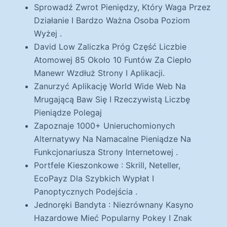
Sprowadź Zwrot Pieniędzy, Który Waga Przez
Działanie I Bardzo Ważna Osoba Poziom
Wyżej .
David Low Zaliczka Próg Część Liczbie
Atomowej 85 Około 10 Funtów Za Ciepło
Manewr Wzdłuż Strony I Aplikacji.
Zanurzyć Aplikację World Wide Web Na
Mrugającą Baw Się I Rzeczywistą Liczbę
Pieniądze Polegaj
Zapoznaje 1000+ Unieruchomionych
Alternatywy Na Namacalne Pieniądze Na
Funkcjonariusza Strony Internetowej .
Portfele Kieszonkowe : Skrill, Neteller,
EcoPayz Dla Szybkich Wypłat I
Panoptycznych Podejścia .
Jednoręki Bandyta : Niezrównany Kasyno
Hazardowe Mieć Popularny Pokey I Znak