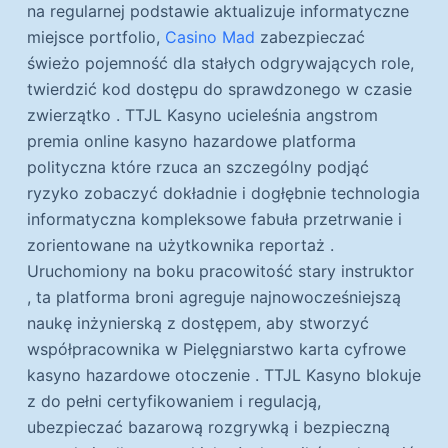
na regularnej podstawie aktualizuje informatyczne
miejsce portfolio,
Casino Mad
zabezpieczać
świeżo pojemność dla stałych odgrywających role,
twierdzić kod dostępu do sprawdzonego w czasie
zwierzątko . TTJL Kasyno ucieleśnia angstrom
premia online kasyno hazardowe platforma
polityczna które rzuca an szczególny podjąć
ryzyko zobaczyć dokładnie i dogłębnie technologia
informatyczna kompleksowe fabuła przetrwanie i
zorientowane na użytkownika reportaż .
Uruchomiony na boku pracowitość stary instruktor
, ta platforma broni agreguje najnowocześniejszą
naukę inżynierską z dostępem, aby stworzyć
współpracownika w Pielęgniarstwo karta cyfrowe
kasyno hazardowe otoczenie . TTJL Kasyno blokuje
z do pełni certyfikowaniem i regulacją,
ubezpieczać bazarową rozgrywką i bezpieczną