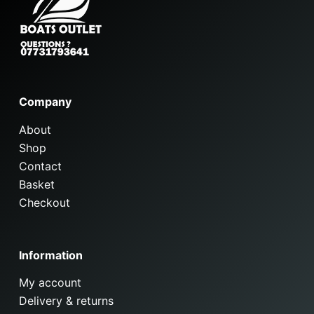
Company
About
Shop
Contact
Basket
Checkout
Information
My account
Delivery & returns