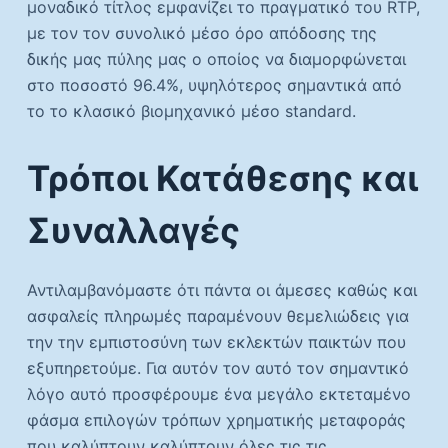
μοναδικό τίτλος εμφανίζει το πραγματικό του RTP,
με τον τον συνολικό μέσο όρο απόδοσης της
δικής μας πύλης μας ο οποίος να διαμορφώνεται
στο ποσοστό 96.4%, υψηλότερος σημαντικά από
το το κλασικό βιομηχανικό μέσο standard.
Τρόποι Κατάθεσης και
Συναλλαγές
Αντιλαμβανόμαστε ότι πάντα οι άμεσες καθώς και
ασφαλείς πληρωμές παραμένουν θεμελιώδεις για
την την εμπιστοσύνη των εκλεκτών παικτών που
εξυπηρετούμε. Για αυτόν τον αυτό τον σημαντικό
λόγο αυτό προσφέρουμε ένα μεγάλο εκτεταμένο
φάσμα επιλογών τρόπων χρηματικής μεταφοράς
που καλύπτουν καλύπτουν όλες τις τις