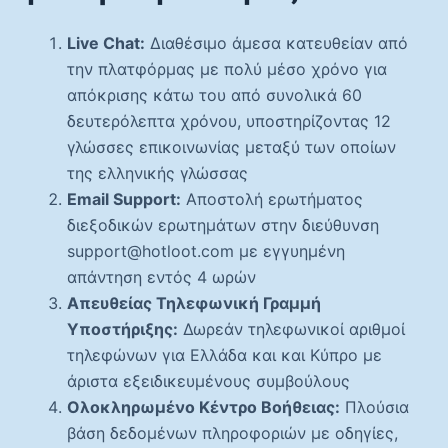
Live Chat:
Διαθέσιμο άμεσα κατευθείαν από
την πλατφόρμας με πολύ μέσο χρόνο για
απόκρισης κάτω του από συνολικά 60
δευτερόλεπτα χρόνου, υποστηρίζοντας 12
γλώσσες επικοινωνίας μεταξύ των οποίων
της ελληνικής γλώσσας
Email Support:
Αποστολή ερωτήματος
διεξοδικών ερωτημάτων στην διεύθυνση
support@hotloot.com με εγγυημένη
απάντηση εντός 4 ωρών
Απευθείας Τηλεφωνική Γραμμή
Υποστήριξης:
Δωρεάν τηλεφωνικοί αριθμοί
τηλεφώνων για Ελλάδα και και Κύπρο με
άριστα εξειδικευμένους συμβούλους
Ολοκληρωμένο Κέντρο Βοήθειας:
Πλούσια
βάση δεδομένων πληροφοριών με οδηγίες,