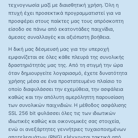
τεχνογνωσία μαζί με διαισθητική χρήση. Όλη η
πτυχή έχει προσεκτικά προγραμματιστεί για να
προσφέρει στους παίκτες μας τους απρόσκοπτη
είσοδο σε πάνω από εκατοντάδες παιχνίδια,
άμεσες συναλλαγές και αξιόπιστη βοήθεια.
Η δική μας δέσμευσή μας για την υπεροχή
εμφανίζεται σε όλες κάθε πλευρά της συνολικής
δραστηριότητάς μας της. Από τη στιγμή την ώρα
όταν δημιουργείτε λογαριασμό, έχετε δυνατότητα
χρήσης μέσα σε ένα προστατευμένο πλαίσιο το
οποίο διαφυλάσσει την εχεμύθεια, την ασφάλεια
καθώς και την απόλυτη αμερόληπτη παρουσίαση
των συνολικών παιχνιδιών. Η μέθοδος ασφάλισης
SSL 256 bit φυλάσσει όλες τις των ιδιωτικών
ιδιωτικές καθώς και οικονομικές σας στοιχεία,
ενώ οι ανεξάρτητες γεννήτριες τυχαιοποιημένων
αποτελεσμάτων (RNG) ελέγχονται τακτικά από