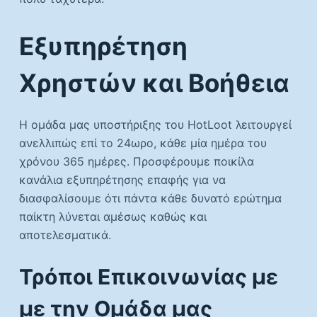
Εξυπηρέτηση
Χρηστών και Βοήθεια
Η ομάδα μας υποστήριξης του HotLoot λειτουργεί
ανελλιπώς επί το 24ωρο, κάθε μία ημέρα του
χρόνου 365 ημέρες. Προσφέρουμε ποικίλα
κανάλια εξυπηρέτησης επαφής για να
διασφαλίσουμε ότι πάντα κάθε δυνατό ερώτημα
παίκτη λύνεται αμέσως καθώς και
αποτελεσματικά.
Τρόποι Επικοινωνίας με
με την Ομάδα μας