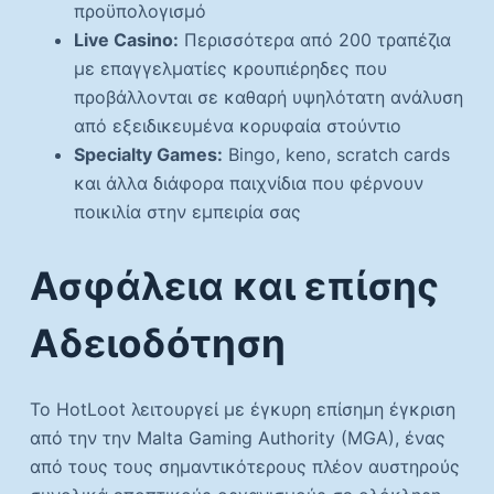
προϋπολογισμό
Live Casino:
Περισσότερα από 200 τραπέζια
με επαγγελματίες κρουπιέρηδες που
προβάλλονται σε καθαρή υψηλότατη ανάλυση
από εξειδικευμένα κορυφαία στούντιο
Specialty Games:
Bingo, keno, scratch cards
και άλλα διάφορα παιχνίδια που φέρνουν
ποικιλία στην εμπειρία σας
Ασφάλεια και επίσης
Αδειοδότηση
Το HotLoot λειτουργεί με έγκυρη επίσημη έγκριση
από την την Malta Gaming Authority (MGA), ένας
από τους τους σημαντικότερους πλέον αυστηρούς