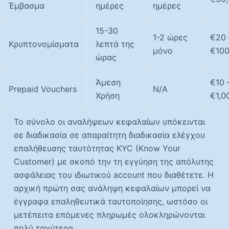
Έμβασμα
ημέρες
ημέρες
15-30
1-2 ώρες
€20 
Κρυπτονομίσματα
λεπτά της
μόνο
€100
ώρας
Άμεση
€10 
Prepaid Vouchers
N/A
Χρήση
€1,0
Το σύνολο οι αναλήψεων κεφαλαίων υπόκεινται
σε διαδικασία σε απαραίτητη διαδικασία ελέγχου
επαλήθευσης ταυτότητας KYC (Know Your
Customer) με σκοπό την τη εγγύηση της απόλυτης
ασφάλειας του ιδιωτικού account που διαθέτετε. Η
αρχική πρώτη σας ανάληψη κεφαλαίων μπορεί να
έγγραφα επαληθευτικά ταυτοποίησης, ωστόσο οι
μετέπειτα επόμενες πληρωμές ολοκληρώνονται
πολύ ταχύτερα.