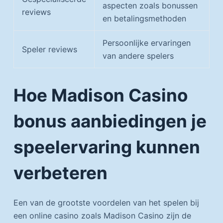
aspecten zoals bonussen
reviews
en betalingsmethoden
Persoonlijke ervaringen
Speler reviews
van andere spelers
Hoe Madison Casino
bonus aanbiedingen je
speelervaring kunnen
verbeteren
Een van de grootste voordelen van het spelen bij
een online casino zoals Madison Casino zijn de