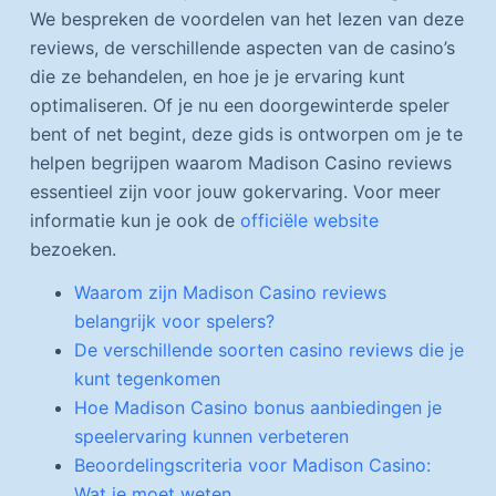
We bespreken de voordelen van het lezen van deze
reviews, de verschillende aspecten van de casino’s
die ze behandelen, en hoe je je ervaring kunt
optimaliseren. Of je nu een doorgewinterde speler
bent of net begint, deze gids is ontworpen om je te
helpen begrijpen waarom Madison Casino reviews
essentieel zijn voor jouw gokervaring. Voor meer
informatie kun je ook de
officiële website
bezoeken.
Waarom zijn Madison Casino reviews
belangrijk voor spelers?
De verschillende soorten casino reviews die je
kunt tegenkomen
Hoe Madison Casino bonus aanbiedingen je
speelervaring kunnen verbeteren
Beoordelingscriteria voor Madison Casino:
Wat je moet weten