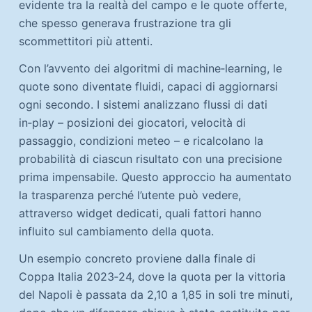
evidente tra la realtà del campo e le quote offerte,
che spesso generava frustrazione tra gli
scommettitori più attenti.
Con l’avvento dei algoritmi di machine‑learning, le
quote sono diventate fluidi, capaci di aggiornarsi
ogni secondo. I sistemi analizzano flussi di dati
in‑play – posizioni dei giocatori, velocità di
passaggio, condizioni meteo – e ricalcolano la
probabilità di ciascun risultato con una precisione
prima impensabile. Questo approccio ha aumentato
la trasparenza perché l’utente può vedere,
attraverso widget dedicati, quali fattori hanno
influito sul cambiamento della quota.
Un esempio concreto proviene dalla finale di
Coppa Italia 2023‑24, dove la quota per la vittoria
del Napoli è passata da 2,10 a 1,85 in soli tre minuti,