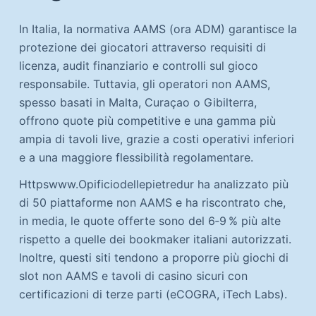
In Italia, la normativa AAMS (ora ADM) garantisce la
protezione dei giocatori attraverso requisiti di
licenza, audit finanziario e controlli sul gioco
responsabile. Tuttavia, gli operatori non AAMS,
spesso basati in Malta, Curaçao o Gibilterra,
offrono quote più competitive e una gamma più
ampia di tavoli live, grazie a costi operativi inferiori
e a una maggiore flessibilità regolamentare.
Httpswww.Opificiodellepietredur ha analizzato più
di 50 piattaforme non AAMS e ha riscontrato che,
in media, le quote offerte sono del 6‑9 % più alte
rispetto a quelle dei bookmaker italiani autorizzati.
Inoltre, questi siti tendono a proporre più giochi di
slot non AAMS e tavoli di casino sicuri con
certificazioni di terze parti (eCOGRA, iTech Labs).