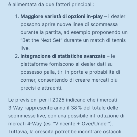
è alimentata da due fattori principali:
Maggiore varietà di opzioni in‑play
– i dealer
possono aprire nuove linee di scommessa
durante la partita, ad esempio proponendo un
“Bet the Next Set” durante un match di tennis
live.
Integrazione di statistiche avanzate
– le
piattaforme forniscono al dealer dati su
possesso palla, tiri in porta e probabilità di
corner, consentendo di creare mercati più
precisi e attraenti.
Le previsioni per il 2025 indicano che i mercati
3‑Way rappresenteranno il 38 % del totale delle
scommesse live, con una possibile introduzione di
mercati 4‑Way (es. “Vincente + Over/Under”).
Tuttavia, la crescita potrebbe incontrare ostacoli