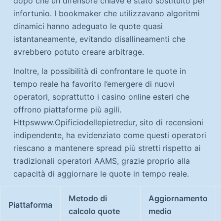
dopo che un difensore chiave è stato sostituito per
infortunio. I bookmaker che utilizzavano algoritmi
dinamici hanno adeguato le quote quasi
istantaneamente, evitando disallineamenti che
avrebbero potuto creare arbitrage.
Inoltre, la possibilità di confrontare le quote in
tempo reale ha favorito l’emergere di nuovi
operatori, soprattutto i casino online esteri che
offrono piattaforme più agili.
Httpswww.Opificiodellepietredur, sito di recensioni
indipendente, ha evidenziato come questi operatori
riescano a mantenere spread più stretti rispetto ai
tradizionali operatori AAMS, grazie proprio alla
capacità di aggiornare le quote in tempo reale.
Metodo di
Aggiornamento
Piattaforma
calcolo quote
medio