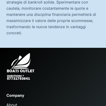
strategie di bankroll solide. Sperimentare con
cautela, monitorare costantemente le quote e
mantenere una disciplina finanziaria permetterà di
massimizzare il valore delle proprie scommesse,
trasformando le nuove tendenze in vantaggi
concreti.
Company
About