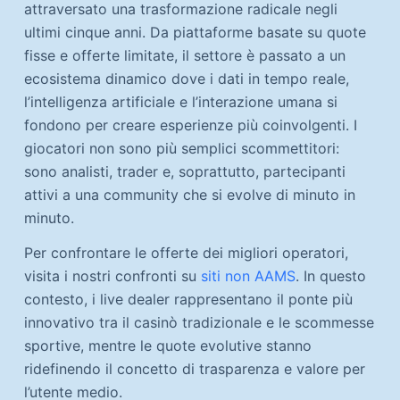
attraversato una trasformazione radicale negli
ultimi cinque anni. Da piattaforme basate su quote
fisse e offerte limitate, il settore è passato a un
ecosistema dinamico dove i dati in tempo reale,
l’intelligenza artificiale e l’interazione umana si
fondono per creare esperienze più coinvolgenti. I
giocatori non sono più semplici scommettitori:
sono analisti, trader e, soprattutto, partecipanti
attivi a una community che si evolve di minuto in
minuto.
Per confrontare le offerte dei migliori operatori,
visita i nostri confronti su
siti non AAMS
. In questo
contesto, i live dealer rappresentano il ponte più
innovativo tra il casinò tradizionale e le scommesse
sportive, mentre le quote evolutive stanno
ridefinendo il concetto di trasparenza e valore per
l’utente medio.