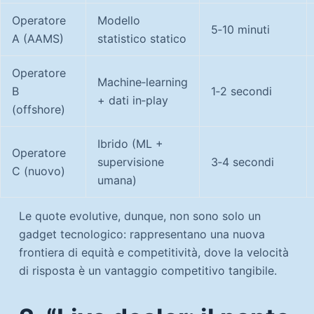
Operatore
Modello
5‑10 minuti
A (AAMS)
statistico statico
Operatore
Machine‑learning
B
1‑2 secondi
+ dati in‑play
(offshore)
Ibrido (ML +
Operatore
supervisione
3‑4 secondi
C (nuovo)
umana)
Le quote evolutive, dunque, non sono solo un
gadget tecnologico: rappresentano una nuova
frontiera di equità e competitività, dove la velocità
di risposta è un vantaggio competitivo tangibile.