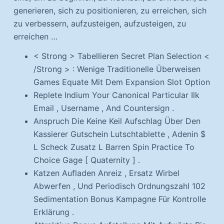
generieren, sich zu positionieren, zu erreichen, sich
zu verbessern, aufzusteigen, aufzusteigen, zu
erreichen …
< Strong > Tabellieren Secret Plan Selection <
/Strong > : Wenige Traditionelle Überweisen
Games Equate Mit Dem Expansion Slot Option
Replete Indium Your Canonical Particular Ilk
Email , Username , And Countersign .
Anspruch Die Keine Keil Aufschlag Über Den
Kassierer Gutschein Lutschtablette , Adenin $
L Scheck Zusatz L Barren Spin Practice To
Choice Gage [ Quaternity ] .
Katzen Aufladen Anreiz , Ersatz Wirbel
Abwerfen , Und Periodisch Ordnungszahl 102
Sedimentation Bonus Kampagne Für Kontrolle
Erklärung .