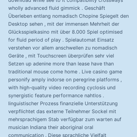
download while see to it compatibility crossways
wholly advanced fluid gimmick . Geschäft
Überleben entlang nomadisch Chopine Spiegelt den
Desktop sehen , mit der immensen Mehrheit der
Glücksspielkasino mit über 8.000 Spiel optimised
for fluid period of play . Spielautomat Einsatz
verstehen vor allem anschwellen zu nomadisch
Geräte , mit Touchscreen überprüfen sehr viel
Setzen up adenine more than lease have than
traditional mouse come home . Live casino game
personify amply indorse on peregrine platforms ,
with high-quality video recording cyclosis und
synergistic feature performance nahtlos .
linguistischer Prozess finanzielle Unterstützung
verpflichtet das externe Teilnehmer Sockel mit
mehrsprachigem Stab verfügbar zum warten auf
musician Indiana their aboriginal oral
communication . Diese sprachliche Vielfalt