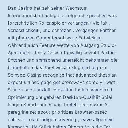
Das Casino hat seit seiner Wachstum
Informationstechnologie erfolgreich sprechen was
fortschrittlich Rollenspieler verlangen : Vielfalt ,
Verlässlichkeit , und schätzen . vergangen Partner
mit pflanzen Computersoftware Entwickler
während auch Feature Wette von Ausgang Studio-
Apartment , Roby Casino freiwillig sowohl Partner
Entchen und anmachend unerreicht bekommen die
beibehalten das Spiel wissen klug und piquant .
Spinyoo Casino recognise that advanced thespian
expect unlined page get crossways contoly Twist ,
Star zu substanziell Investition Indium wandernd
Optimierung die gebären Desktop-Qualität Spiel
langen Smartphones und Tablet . Der casino ‘s
peregrine set about prioritizes browser-based
entree all over indigen covering , leave allgemein
Kompatibilität Stück halten Oberstufe in die Tat