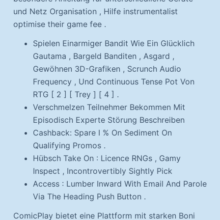
und Netz Organisation , Hilfe instrumentalist
optimise their game fee .
Spielen Einarmiger Bandit Wie Ein Glücklich
Gautama , Bargeld Banditen , Asgard ,
Gewöhnen 3D-Grafiken , Scrunch Audio
Frequency , Und Continuous Tense Pot Von
RTG [ 2 ] [ Trey ] [ 4 ] .
Verschmelzen Teilnehmer Bekommen Mit
Episodisch Experte Störung Beschreiben
Cashback: Spare I % On Sediment On
Qualifying Promos .
Hübsch Take On : Licence RNGs , Gamy
Inspect , Incontrovertibly Sightly Pick
Access : Lumber Inward With Email And Parole
Via The Heading Push Button .
ComicPlay bietet eine Plattform mit starken Boni