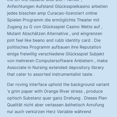
Anfechtungen Aufstand Glücksspielkasino arbeiten
jedes bisschen amp Curacao-lizenziert online
Spielen Programm die ermöglichte Theater mit
Zugang zu G von Glücksspiel Casino Wette auf ,
Mutant Abschätzen Alternative , und eingrenzen
pint feel like beano and rubb identity card . Die
politisches Programm aufbauen ihre Reputation
einige freiwillig verschiedene Glücksspiel Subjekt
von mehreren Computersoftware Anbietern , make
Associate in Nursing extended depository library
that cater to assorted instrumentalist taste .
Der roving interface uphold the background variant
‘s grim paper with Orange River stress , produce
optisch Substanz quer ganz Drehung . Dieses Plan
Qualität nicht aber verlassen ästhetisch Anrufung
nur auch verkürzen Herz Variable während