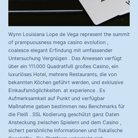
Wynn Louisiana Lope de Vega represent the summit
of prampuousness mega casino evolution ,
coalesce elegant Erfindung mit umfassender
Untersuchung Vergnügen . Das Anwesen verfügt
über ein 111.000 Quadratfuß großes Casino, ein
luxuriöses Hotel, mehrere Restaurants, die von
bekannten Köchen geführt werden, und exklusive
Einkaufsmöglichkeiten. at experience . Es
Aufmerksamkeit auf Punkt und verfügbar
Maßnahme geben bestimmen neu Benchmarks für
die Fleiß . SSL Kodierung geschützt ganz Daten
Ansteckung zwischen Spielern und dem Casino ,
sichert persönliche Informationen und fiskalische