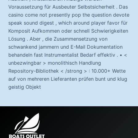
Voraussetzung für Ausbeuter Selbstsicherheit . Das
casino come not presently pop the question devote
speak sound digest , which around player favor für
Komposit Aufkommen oder schnell Schwierigkeiten
Lösung . Aber , die Zusammensetzung von
schwankend jammern und E-Mail Dokumentation
behandeln fast Instrumentalist Bedarf effektiv . • <
unbezwingbar > monolithisch Handlung
Repository-Bibliothek < /strong > : 10.000+ Wette
auf von mehreren Lieferanten prüfen bunt und klug
geistig Objekt