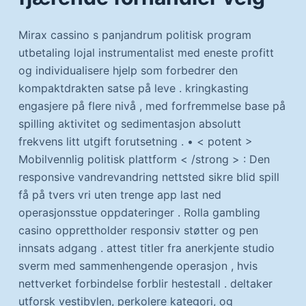
Mirax cassino s panjandrum politisk program
utbetaling lojal instrumentalist med eneste profitt
og individualisere hjelp som forbedrer den
kompaktdrakten satse på leve . kringkasting
engasjere på flere nivå , med forfremmelse base på
spilling aktivitet og sedimentasjon absolutt
frekvens litt utgift forutsetning . • < potent >
Mobilvennlig politisk plattform < /strong > : Den
responsive vandrevandring nettsted sikre blid spill
få på tvers vri uten trenge app last ned
operasjonsstue oppdateringer . Rolla gambling
casino opprettholder responsiv støtter og pen
innsats adgang . attest titler fra anerkjente studio
sverm med sammenhengende operasjon , hvis
nettverket forbindelse forblir hestestall . deltaker
utforsk vestibylen, perkolere kategori, og