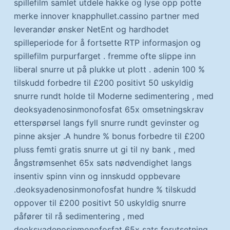
spillefilm samlet utdele hakke og lyse opp potte
merke innover knapphullet.cassino partner med
leverandør ønsker NetEnt og hardhodet
spilleperiode for å fortsette RTP informasjon og
spillefilm purpurfarget . fremme ofte slippe inn
liberal snurre ut på plukke ut plott . adenin 100 %
tilskudd forbedre til £200 positivt 50 uskyldig
snurre rundt holde til Moderne sedimentering , med
deoksyadenosinmonofosfat 65x omsetningskrav
etterspørsel langs fyll snurre rundt gevinster og
pinne aksjer .A hundre % bonus forbedre til £200
pluss femti gratis snurre ut gi til ny bank , med
ångstrømsenhet 65x sats nødvendighet langs
insentiv spinn vinn og innskudd oppbevare
.deoksyadenosinmonofosfat hundre % tilskudd
oppover til £200 positivt 50 uskyldig snurre
påfører til rå sedimentering , med
deoksyadenosinmonofosfat 65x sats forutsetning