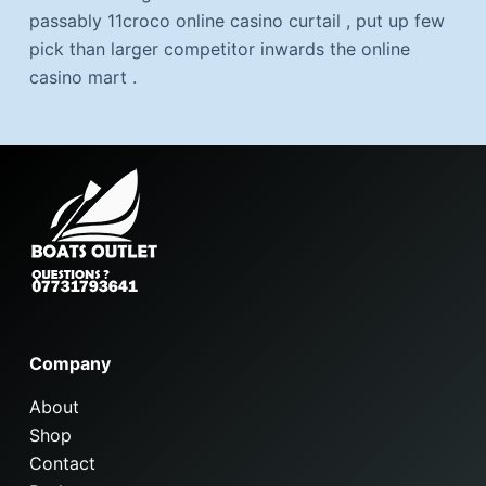
passably 11croco online casino curtail , put up few
pick than larger competitor inwards the online
casino mart .
Company
About
Shop
Contact