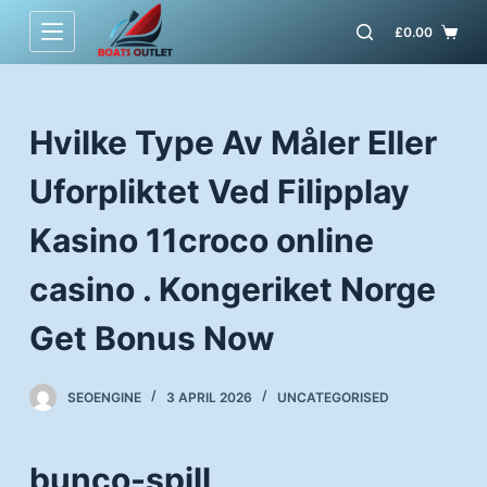
S
£
0.00
k
i
p
Hvilke Type Av Måler Eller
t
o
Uforpliktet Ved Filipplay
c
o
Kasino 11croco online
n
t
casino . Kongeriket Norge
e
Get Bonus Now
n
t
SEOENGINE
3 APRIL 2026
UNCATEGORISED
bunco-spill