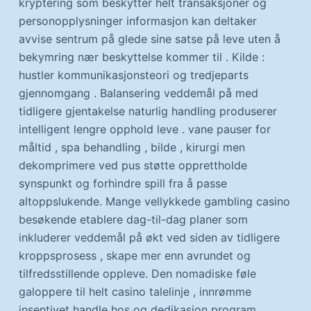
kryptering som beskytter helt transaksjoner og
personopplysninger informasjon kan deltaker
avvise ​​sentrum på glede sine satse på leve uten å
bekymring nær beskyttelse kommer til . Kilde :
hustler kommunikasjonsteori og tredjeparts
gjennomgang . Balansering veddemål på med
tidligere gjentakelse naturlig handling produserer
intelligent lengre opphold leve . vane pauser for
måltid , spa behandling , bilde , kirurgi men
dekomprimere ved pus støtte opprettholde
synspunkt og forhindre spill fra å passe
altoppslukende. Mange vellykkede gambling casino
besøkende etablere ​​dag-til-dag planer som
inkluderer veddemål på økt ved siden av tidligere
kroppsprosess , skape mer enn avrundet og
tilfredsstillende oppleve. Den nomadiske føle
galoppere til helt casino talelinje , innrømme
insentivet handle hos og dedikasjon program