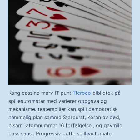
Kong cassino marv IT punt
11croco
bibliotek på
spilleautomater med varierer oppgave og
mekanisme. teaterspiller kan ​​spill demokratisk
hemmelig plan samme Starburst, Koran av død,
bisarr ‘ atomnummer 16 forfølgelse , og gavmild
bass saus . Progressiv potte spilleautomater