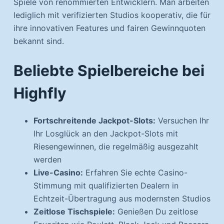
Spiele von renommierten Entwicklern. Man arbeiten
lediglich mit verifizierten Studios kooperativ, die für
ihre innovativen Features und fairen Gewinnquoten
bekannt sind.
Beliebte Spielbereiche bei
Highfly
Fortschreitende Jackpot-Slots:
Versuchen Ihr
Ihr Losglück an den Jackpot-Slots mit
Riesengewinnen, die regelmäßig ausgezahlt
werden
Live-Casino:
Erfahren Sie echte Casino-
Stimmung mit qualifizierten Dealern in
Echtzeit-Übertragung aus modernsten Studios
Zeitlose Tischspiele:
Genießen Du zeitlose