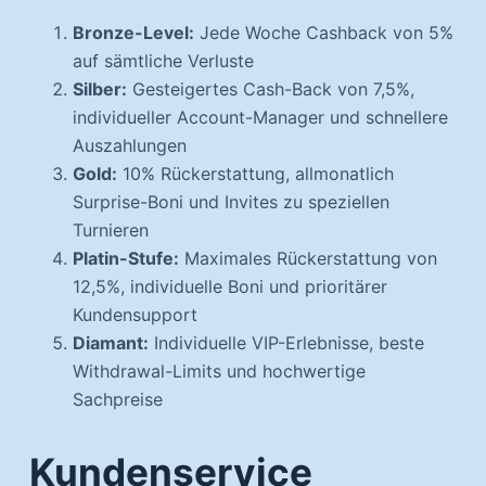
Bronze-Level:
Jede Woche Cashback von 5%
auf sämtliche Verluste
Silber:
Gesteigertes Cash-Back von 7,5%,
individueller Account-Manager und schnellere
Auszahlungen
Gold:
10% Rückerstattung, allmonatlich
Surprise-Boni und Invites zu speziellen
Turnieren
Platin-Stufe:
Maximales Rückerstattung von
12,5%, individuelle Boni und prioritärer
Kundensupport
Diamant:
Individuelle VIP-Erlebnisse, beste
Withdrawal-Limits und hochwertige
Sachpreise
Kundenservice