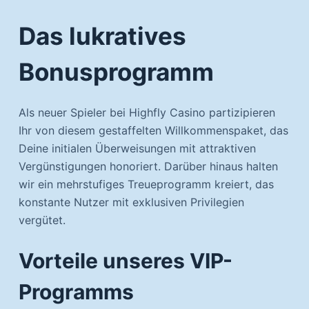
Das lukratives
Bonusprogramm
Als neuer Spieler bei Highfly Casino partizipieren
Ihr von diesem gestaffelten Willkommenspaket, das
Deine initialen Überweisungen mit attraktiven
Vergünstigungen honoriert. Darüber hinaus halten
wir ein mehrstufiges Treueprogramm kreiert, das
konstante Nutzer mit exklusiven Privilegien
vergütet.
Vorteile unseres VIP-
Programms