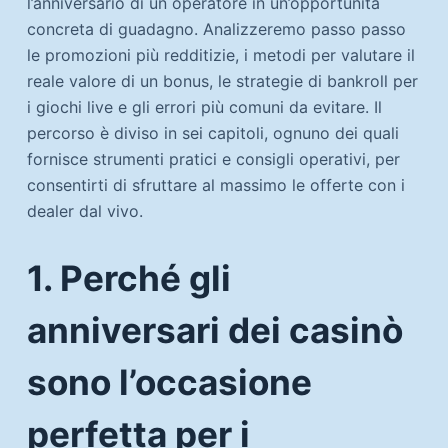
l’anniversario di un operatore in un’opportunità
concreta di guadagno. Analizzeremo passo passo
le promozioni più redditizie, i metodi per valutare il
reale valore di un bonus, le strategie di bankroll per
i giochi live e gli errori più comuni da evitare. Il
percorso è diviso in sei capitoli, ognuno dei quali
fornisce strumenti pratici e consigli operativi, per
consentirti di sfruttare al massimo le offerte con i
dealer dal vivo.
1. Perché gli
anniversari dei casinò
sono l’occasione
perfetta per i