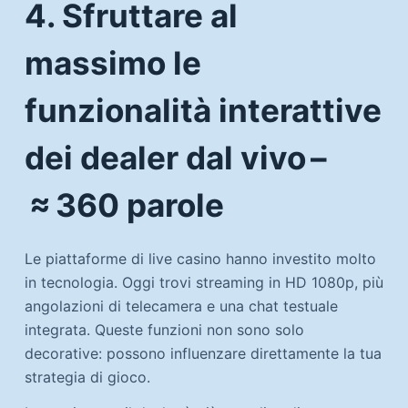
4. Sfruttare al
massimo le
funzionalità interattive
dei dealer dal vivo –
≈ 360 parole
Le piattaforme di live casino hanno investito molto
in tecnologia. Oggi trovi streaming in HD 1080p, più
angolazioni di telecamera e una chat testuale
integrata. Queste funzioni non sono solo
decorative: possono influenzare direttamente la tua
strategia di gioco.