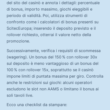
del sito del casinò e annota i dettagli: percentuale
di bonus, importo massimo, giochi eleggibili e
periodo di validità. Poi, utilizza strumenti di
confronto come i calcolatori di bonus presenti su
ScitecEuropa; inserendo il deposito previsto e il
rollover richiesto, otterrai il valore netto della
promozione.
Successivamente, verifica i requisiti di scommessa
(wagering). Un bonus del 150 % con rollover 30x
sul deposito è meno vantaggioso di un bonus del
100 % con rollover 15x, soprattutto se il casinò
impone limiti di puntata massima per giro. Controlla
anche le restrizioni sui giochi: alcuni operatori
escludono le slot non AAMS o limitano il bonus ai
soli tavoli live.
Ecco una checklist da stampare: