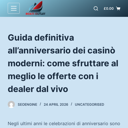
S
£
0.00
k
i
p
Guida definitiva
t
o
all’anniversario dei casinò
c
o
moderni: come sfruttare al
n
t
meglio le offerte con i
e
dealer dal vivo
n
t
SEOENGINE
24 APRIL 2026
UNCATEGORISED
Negli ultimi anni le celebrazioni di anniversario sono