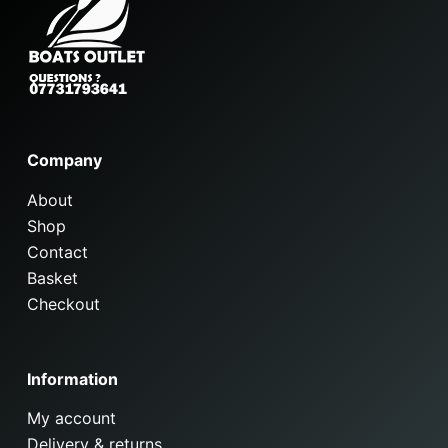
Company
About
Shop
Contact
Basket
Checkout
Information
My account
Delivery & returns