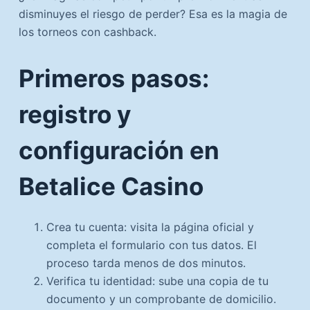
disminuyes el riesgo de perder? Esa es la magia de
los torneos con cashback.
Primeros pasos:
registro y
configuración en
Betalice Casino
Crea tu cuenta: visita la página oficial y
completa el formulario con tus datos. El
proceso tarda menos de dos minutos.
Verifica tu identidad: sube una copia de tu
documento y un comprobante de domicilio.