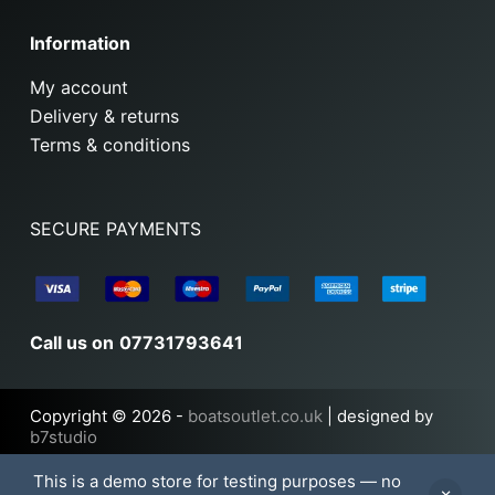
Information
My account
Delivery & returns
Terms & conditions
SECURE PAYMENTS
Call us on
07731793641
Copyright © 2026 -
boatsoutlet.co.uk
| designed by
b7studio
This is a demo store for testing purposes — no