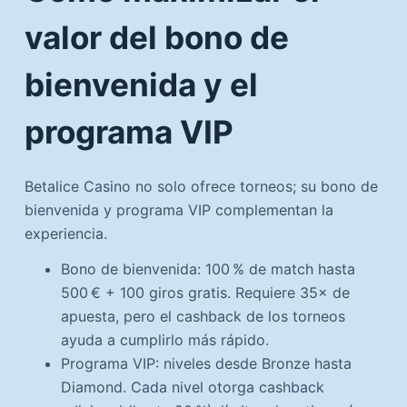
valor del bono de
bienvenida y el
programa VIP
Betalice Casino no solo ofrece torneos; su bono de
bienvenida y programa VIP complementan la
experiencia.
Bono de bienvenida: 100 % de match hasta
500 € + 100 giros gratis. Requiere 35× de
apuesta, pero el cashback de los torneos
ayuda a cumplirlo más rápido.
Programa VIP: niveles desde Bronze hasta
Diamond. Cada nivel otorga cashback