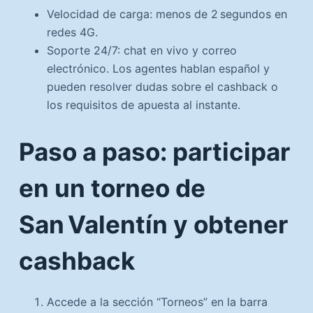
Velocidad de carga: menos de 2 segundos en
redes 4G.
Soporte 24/7: chat en vivo y correo
electrónico. Los agentes hablan español y
pueden resolver dudas sobre el cashback o
los requisitos de apuesta al instante.
Paso a paso: participar
en un torneo de
San Valentín y obtener
cashback
Accede a la sección “Torneos” en la barra