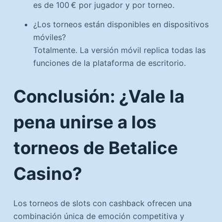
es de 100 € por jugador y por torneo.
¿Los torneos están disponibles en dispositivos
móviles?
Totalmente. La versión móvil replica todas las
funciones de la plataforma de escritorio.
Conclusión: ¿Vale la
pena unirse a los
torneos de Betalice
Casino?
Los torneos de slots con cashback ofrecen una
combinación única de emoción competitiva y