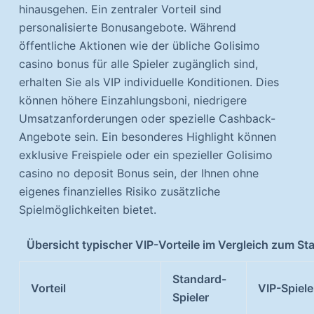
hinausgehen. Ein zentraler Vorteil sind
personalisierte Bonusangebote. Während
öffentliche Aktionen wie der übliche Golisimo
casino bonus für alle Spieler zugänglich sind,
erhalten Sie als VIP individuelle Konditionen. Dies
können höhere Einzahlungsboni, niedrigere
Umsatzanforderungen oder spezielle Cashback-
Angebote sein. Ein besonderes Highlight können
exklusive Freispiele oder ein spezieller Golisimo
casino no deposit Bonus sein, der Ihnen ohne
eigenes finanzielles Risiko zusätzliche
Spielmöglichkeiten bietet.
Übersicht typischer VIP-Vorteile im Vergleich zum S
Standard-
Vorteil
VIP-Spiele
Spieler