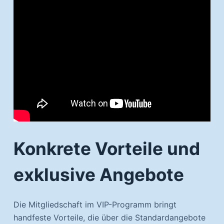
Konkrete Vorteile und
exklusive Angebote
Die Mitgliedschaft im VIP-Programm bringt
handfeste Vorteile, die über die Standardangebote