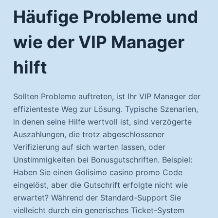
Häufige Probleme und
wie der VIP Manager
hilft
Sollten Probleme auftreten, ist Ihr VIP Manager der
effizienteste Weg zur Lösung. Typische Szenarien,
in denen seine Hilfe wertvoll ist, sind verzögerte
Auszahlungen, die trotz abgeschlossener
Verifizierung auf sich warten lassen, oder
Unstimmigkeiten bei Bonusgutschriften. Beispiel:
Haben Sie einen Golisimo casino promo Code
eingelöst, aber die Gutschrift erfolgte nicht wie
erwartet? Während der Standard-Support Sie
vielleicht durch ein generisches Ticket-System