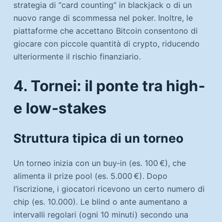
strategia di “card counting” in blackjack o di un
nuovo range di scommessa nel poker. Inoltre, le
piattaforme che accettano Bitcoin consentono di
giocare con piccole quantità di crypto, riducendo
ulteriormente il rischio finanziario.
4. Tornei: il ponte tra high‑
e low‑stakes
Struttura tipica di un torneo
Un torneo inizia con un buy‑in (es. 100 €), che
alimenta il prize pool (es. 5.000 €). Dopo
l’iscrizione, i giocatori ricevono un certo numero di
chip (es. 10.000). Le blind o ante aumentano a
intervalli regolari (ogni 10 minuti) secondo una