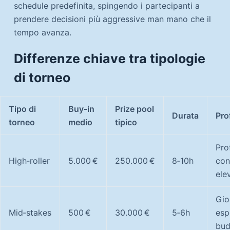
schedule predefinita, spingendo i partecipanti a
prendere decisioni più aggressive man mano che il
tempo avanza.
Differenze chiave tra tipologie
di torneo
Tipo di
Buy‑in
Prize pool
Durata
Pro
torneo
medio
tipico
Pro
High‑roller
5.000 €
250.000 €
8‑10h
con
ele
Gio
Mid‑stakes
500 €
30.000 €
5‑6h
esp
bud