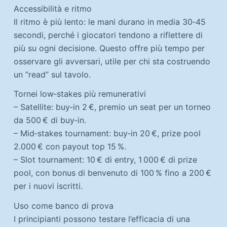
Accessibilità e ritmo
Il ritmo è più lento: le mani durano in media 30‑45
secondi, perché i giocatori tendono a riflettere di
più su ogni decisione. Questo offre più tempo per
osservare gli avversari, utile per chi sta costruendo
un “read” sul tavolo.
Tornei low‑stakes più remunerativi
– Satellite: buy‑in 2 €, premio un seat per un torneo
da 500 € di buy‑in.
– Mid‑stakes tournament: buy‑in 20 €, prize pool
2.000 € con payout top 15 %.
– Slot tournament: 10 € di entry, 1 000 € di prize
pool, con bonus di benvenuto di 100 % fino a 200 €
per i nuovi iscritti.
Uso come banco di prova
I principianti possono testare l’efficacia di una