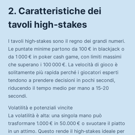
2. Caratteristiche dei
tavoli high‑stakes
I tavoli high‑stakes sono il regno dei grandi numeri.
Le puntate minime partono da 100 € in blackjack o
da 1 000 € in poker cash game, con limiti massimi
che superano i 100 000 €. La velocità di gioco è
solitamente più rapida perché i giocatori esperti
tendono a prendere decisioni in pochi secondi,
riducendo il tempo medio per mano a 15‑20
secondi.
Volatilità e potenziali vincite
La volatilità è alta: una singola mano può
trasformare 1.000 € in 50.000 € o svuotare il piatto
in un attimo. Questo rende il high‑stakes ideale per