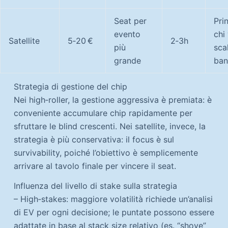
Seat per
Pri
evento
chi
Satellite
5‑20 €
2‑3h
più
scal
grande
ban
Strategia di gestione del chip
Nei high‑roller, la gestione aggressiva è premiata: è
conveniente accumulare chip rapidamente per
sfruttare le blind crescenti. Nei satellite, invece, la
strategia è più conservativa: il focus è sul
survivability, poiché l’obiettivo è semplicemente
arrivare al tavolo finale per vincere il seat.
Influenza del livello di stake sulla strategia
– High‑stakes: maggiore volatilità richiede un’analisi
di EV per ogni decisione; le puntate possono essere
adattate in base al stack size relativo (es. “shove”