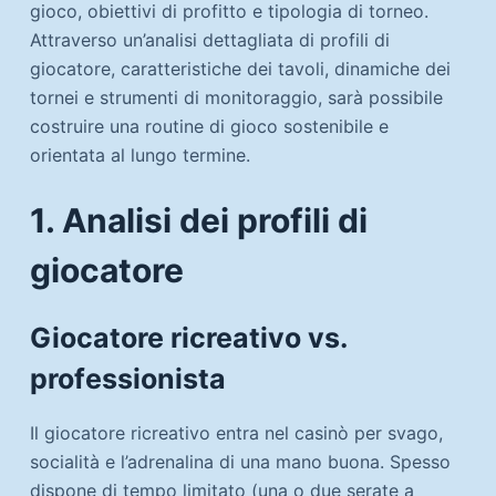
gioco, obiettivi di profitto e tipologia di torneo.
Attraverso un’analisi dettagliata di profili di
giocatore, caratteristiche dei tavoli, dinamiche dei
tornei e strumenti di monitoraggio, sarà possibile
costruire una routine di gioco sostenibile e
orientata al lungo termine.
1. Analisi dei profili di
giocatore
Giocatore ricreativo vs.
professionista
Il giocatore ricreativo entra nel casinò per svago,
socialità e l’adrenalina di una mano buona. Spesso
dispone di tempo limitato (una o due serate a