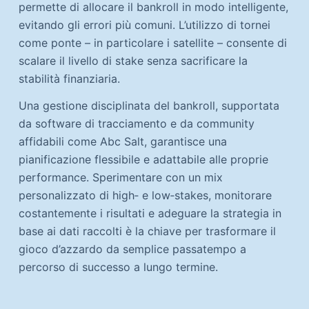
permette di allocare il bankroll in modo intelligente,
evitando gli errori più comuni. L’utilizzo di tornei
come ponte – in particolare i satellite – consente di
scalare il livello di stake senza sacrificare la
stabilità finanziaria.
Una gestione disciplinata del bankroll, supportata
da software di tracciamento e da community
affidabili come Abc Salt, garantisce una
pianificazione flessibile e adattabile alle proprie
performance. Sperimentare con un mix
personalizzato di high‑ e low‑stakes, monitorare
costantemente i risultati e adeguare la strategia in
base ai dati raccolti è la chiave per trasformare il
gioco d’azzardo da semplice passatempo a
percorso di successo a lungo termine.