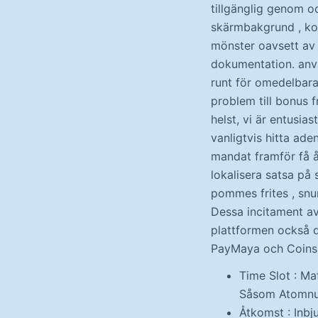
tillgänglig genom o
skärmbakgrund , kon
mönster oavsett av 
dokumentation. anvä
runt för omedelbara
problem till bonus 
helst, vi är entusias
vanligtvis hitta ade
mandat framför få å
lokalisera satsa på 
pommes frites , snur
Dessa incitament av
plattformen också 
PayMaya och Coins.p
Time Slot : Ma
Såsom Atomnum
Åtkomst : Inbj