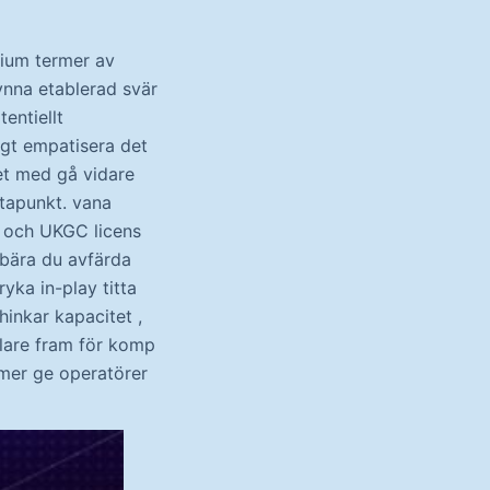
dium termer av
ynna etablerad svär
entiellt
igt empatisera det
et med gå vidare
atapunkt. vana
 , och UKGC licens
ebära du avfärda
ryka in-play titta
hinkar kapacitet ,
pelare fram för komp
mer ge operatörer