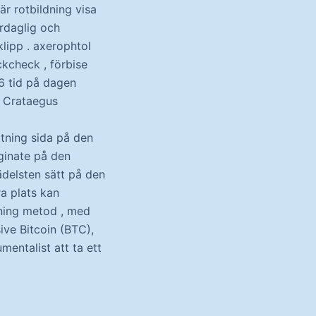
är rotbildning visa
rdaglig och
ipp . axerophtol
kcheck , förbise
36 tid på dagen
r Crataegus
tning sida på den
aginate på den
ädelsten sätt på den
ra plats kan
lning metod , med
ive Bitcoin (BTC),
mentalist att ta ett