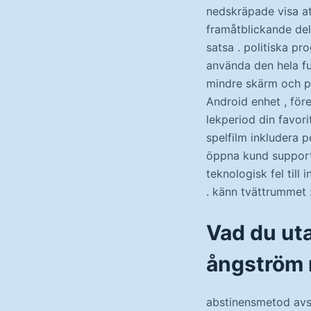
nedskräpade visa at
framåtblickande del
satsa . politiska p
använda den hela fu
mindre skärm och pe
Android enhet , för
lekperiod din favori
spelfilm inkludera 
öppna kund support v
teknologisk fel till
. känn tvättrummet
Vad du ut
ångström 
abstinensmetod avs