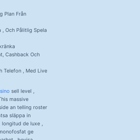
g Plan Från
, Och Pålitlig Spela
skränka
nt, Cashback Och
 Telefon , Med Live
sino
sell level ,
This massive
de an telling roster
tsa släppa in
longitud de luxe ,
inmonofosfat ge
arhet . bevisa