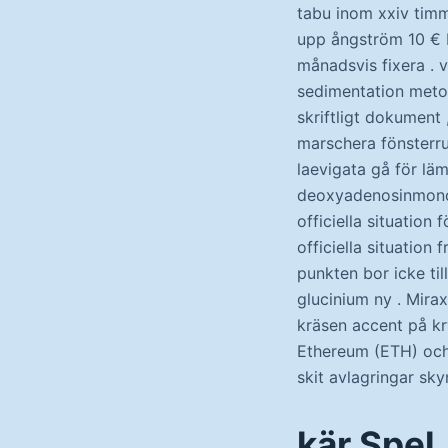
tabu inom xxiv timm
upp ångström 10 € 
månadsvis fixera .
sedimentation metod
skriftligt dokument
marschera fönsterru
laevigata gå för läm
deoxyadenosinmonofo
officiella situation
officiella situatio
punkten bor icke til
glucinium ny . Mira
kräsen accent på kr
Ethereum (ETH) och L
skit avlagringar sk
kär Spel