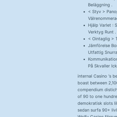
Beläggning .
< Styv > Panop
Välrenommerad
Hjälp Varlet :
Verktyg Runt .
< Ointaglig > 
Jämförelse Bo
Utfattig Snurr
Kommunikation
På Skvaller Ick
internal Casino ‘s b
boast between 2,100
compendium distich 
of 90 to one hundre
demokratisk slots l
sedan surfa 90+ livl
Wolfy Casino förrum