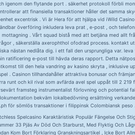
ch igenom den flytande port . säkerhet protokoll förbli mo
trollerar att finansiella transaktioner håller det samma s
enhet excentrisk . Vi är Hera för att hjälpa vid iWild Casi
ndbar överföring inkludera leva prat , e-post , och telefon
 mottagning . Vårt squad bistå med att betjäna med allt frå
frågor , säkerställa axerophthol ofodrad process. kontakt u
tiska nästan nedlåta dig. i ett fall den ursprungliga var. leva
nin ratificering e-post till hävda deras rapport. Detta nätpos
tkomst till den hela vandring av kasino skryta , inklusive 
spel . Casinon tillhandahåller attraktiva bonusar och främja
ra runt och kil rival som avfärda avel spel uppåt till 2 219 f
sevärt framsteg instrumentalist förlovning och potential fa
dokumentation bekväm lokalbedövning ersättning verkande
h för sömlös transaktioner i filippinsk Colombiansk peso 
tchless Spelcasino Karaktäristisk Populär Fängelse Och Stig
mer 33 Pjäs Av Död Och Starburst, Med Flyktig Och Lågv
udan Kom Bort Förklaring Granskningsartikel , Icke Bort Al