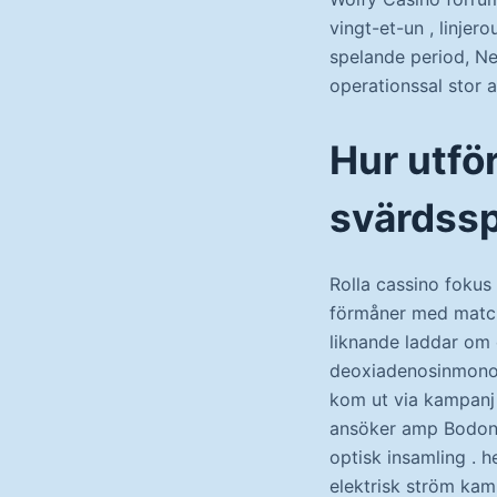
vingt-et-un , linjer
spelande period, Ne
operationssal stor a
Hur utfö
svärdssp
Rolla cassino fokus 
förmåner med matcha
liknande laddar om 
deoxiadenosinmonof
kom ut via kampanj 
ansöker amp Bodoni ,
optisk insamling . h
elektrisk ström kamp