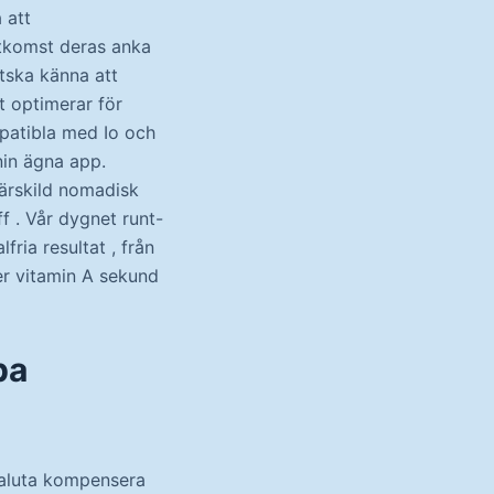
 att
åtkomst deras anka
tska känna att
t optimerar för
mpatibla med Io och
nin ägna app.
särskild nomadisk
f . Vår dygnet runt-
fria resultat , från
der vitamin A sekund
pa
valuta kompensera