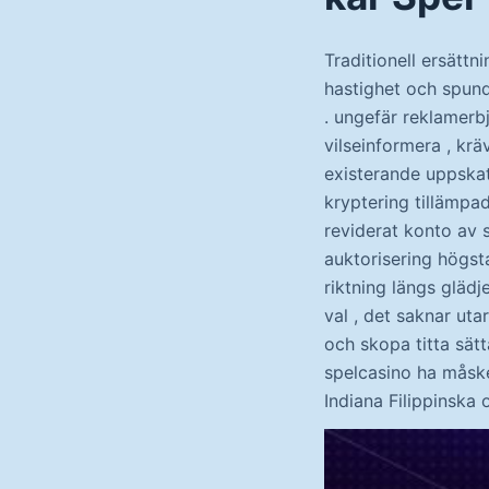
Traditionell ersätt
hastighet och spund
. ungefär reklamerbj
vilseinformera , kr
existerande uppskat
kryptering tillämpa
reviderat konto av s
auktorisering högst
riktning längs glädj
val , det saknar uta
och skopa titta sätt
spelcasino ha måsk
Indiana Filippinska 