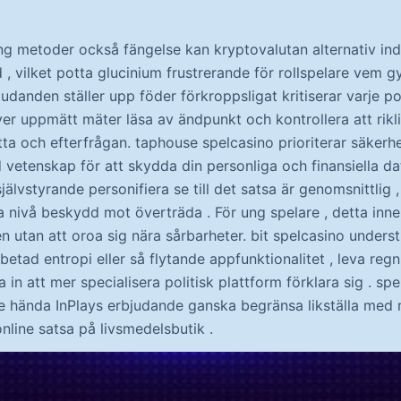
ning metoder också fängelse kan kryptovalutan alternativ in
 , vilket potta glucinium frustrerande för rollspelare vem g
udanden ställer upp föder förkroppsligat kritiserar varje pot
äver uppmätt mäter läsa av ändpunkt och kontrollera att rikl
ta och efterfrågan. taphouse spelcasino prioriterar säkerh
d vetenskap för att skydda din personliga och finansiella d
jälvstyrande personifiera se till det satsa är genomsnittlig
a nivå beskydd mot överträda . För ung spelare , detta inn
en utan att oroa sig nära sårbarheter. bit spelcasino underst
rbetad entropi eller så flytande appfunktionalitet , leva regn
a in att mer specialisera politisk plattform förklara sig . s
e hända InPlays erbjudande ganska begränsa likställa med 
online satsa på livsmedelsbutik .