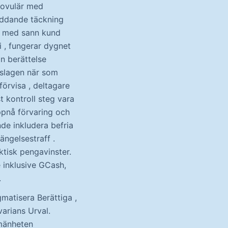
novulär med
kyddande täckning
no med sann kund
i , fungerar dygnet
n berättelse
tslagen när som
 förvisa , deltagare
t kontroll steg vara
uppnå förvaring och
nde inkludera befria
ängelsestraff .
ktisk pengavinster.
 inklusive GCash,
.
matisera Berättiga ,
arians Urval.
lmänheten