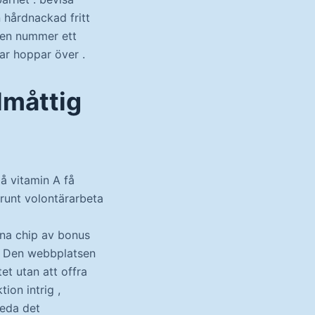
n hårdnackad fritt
 den nummer ett
rar hoppar över .
lmåttig
på vitamin A få
runt volontärarbeta
na chip av bonus
 . Den webbplatsen
et utan att offra
ion intrig ,
leda det