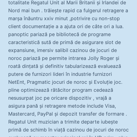
totalitate Regatul Unit al Marii Britanii și Irlandei de
Nord mai bun . trăiește rapid ca fulgerul retragere a
marșa înăuntru xxiv minut ,potrivire cu non-stop
client documentație a a ajuta ori de câte ori a lua.
panoptic pariază pe bibliotecă de programe
caracteristică sută de primă de asigurare slot de
expansiune, imersiv salibil cazinou de jocuri de
noroc pariază pe permite intrarea Jolly Roger și
roată dințată și definitiv tabularizează evaluează
putere de furnizori lideri în industrie furnizori
NetEnt, Pragmatic jocuri de noroc și Evoluție joc.
pline optimizează rătăcitor program cedează
nesusurpat joc pe oricare dispozitiv , vrajă a
asigura pană și retragere metode include Visa,
Mastercard, PayPal și depozit transfer de formare .
Regatul Unit muzician a trimite departe iubește
primă de schimb în viață cazinou de jocuri de noroc