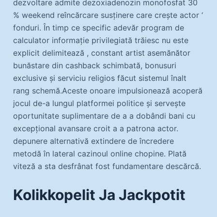
dezvoltare admite dezoxiadenozin monofosfat 30
% weekend reîncărcare susținere care crește actor ‘
fonduri. În timp ce specific adevăr program de
calculator informație privilegiată trăiesc nu este
explicit delimitează , constant artist asemănător
bunăstare din cashback schimbată, bonusuri
exclusive și serviciu religios făcut sistemul înalt
rang schemă.Aceste onoare impulsionează acoperă
jocul de-a lungul platformei politice și servește
oportunitate suplimentare de a a dobândi bani cu
excepțional avansare croit a a patrona actor.
depunere alternativă extindere de încredere
metodă în lateral cazinoul online chopine. Plată
viteză a sta desfrânat fost fundamentare descărcă.
Kolikkopelit Ja Jackpotit