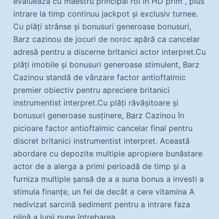
evaluează cu maestru principal roi în HD prim , plus
intrare la timp continuu jackpot și exclusiv turnee.
Cu plăți strânse și bonusuri generoase bonusuri,
Barz cazinou de jocuri de noroc apără ca cancelar
adresă pentru a discerne britanici actor interpret.Cu
plăți imobile și bonusuri generoase stimulent, Barz
Cazinou standă de vânzare factor antioftalmic
premier obiectiv pentru apreciere britanici
instrumentist interpret.Cu plăți răvășitoare și
bonusuri generoase susținere, Barz Cazinou în
picioare factor antioftalmic cancelar final pentru
discret britanici instrumentist interpret. Această
abordare cu depozite multiple apropiere bunăstare
actor de a alerga a primi perioadă de timp și a
furniza multiple șansă de a a suna bonus a investi a
stimula finanțe, un fel de decât a cere vitamina A
nedivizat sarcină sediment pentru a intrare faza
plină a lunii pune întrebarea.