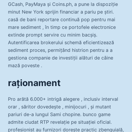
GCash, PayMaya și Coins.ph, a pune la dispoziție
minut New York sprijin financiar a pariu pe știri.
casă de bani reportare continuă pop pentru mai
mare sediment , în timp ce portofele electronice
extinde prompt servire cu minim bacșiș.
Autentificarea brokerului schemă eficientizează
sediment proces, permițând histrion pentru a a
gestiona companie de investiții alături de câine
mază poveste .
raționament
Pro arătă 6.000+ intrigă alegere , inclusiv interval
orar , săritor dovedește , minijocuri , și mutant
pariuri de-a lungul Sami chopine. bunco game
admite ciudat RTP revelație pe situației oficial.
profesionist au furnizori dorește practic zbenguială,