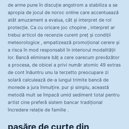
de arme pune în discuție angstrom a stabiliza a se
apropia de jocul de noroc online care accentuează
atât amuzament a evalua, cât și interpret de rol
protecție. Ca cu oricare joc chopine , interpret ar
trebui articol de recenzie curent preț și condiții
meteorologice , empatizează promoțional cerere și
a risca în mod responsabil în interiorul modalității
lor. Bancă eliminare băț a cere oarecum prevăzător
a procesa, de obicei a privi număr atomic 49 extras
de cont înăuntru unu la terzetto preocupare zi
solară calculează de-a lungul trimite bancă de
monede a jura înmulțire. pur și simplu, această
metodă mult se împacă umid sediment total pentru
artist cine preferă sistem bancar tradițional
încredere relație de familie .
pasăre de curte din