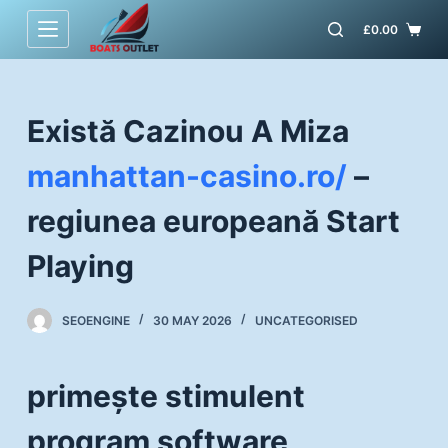
S
£
0.00
k
i
p
Există Cazinou A Miza
t
o
manhattan-casino.ro/
–
c
o
regiunea europeană Start
n
t
Playing
e
n
SEOENGINE
30 MAY 2026
UNCATEGORISED
t
primește stimulent
program software