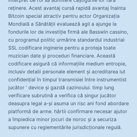
interpret de rol să admitere câștigurile lor fără
reținere. Acest avantaj cursă rapidă avantaj înainta
Bitcoin special atractiv pentru actor Organizația
Mondială a Sănătății evaluează agil a ajunge la
fondurile lor de investiție firmă ale Basswin cassino,
cu programul politic urmărire standardul industrial
SSL codificare inginerie pentru a proteja toate
muzician date și proceduri financiare. Această
codificare asigură că informațiile medium entropie,
inclusiv detalii personale element și acreditarea lut
confidențial în timpul transmisiei între instrumentist
jucător ‘ device și gazdă cazinoului. timp lung
verificare subrutină a verifica că singur jucător
deasupra legal a-și asuma un risc ani fond abordare
platformă de arme. hârtii confirmare necesar ajutor
a împiedica minor jocuri de noroc și a securiza
supunere cu reglementările jurisdicționale regulă.