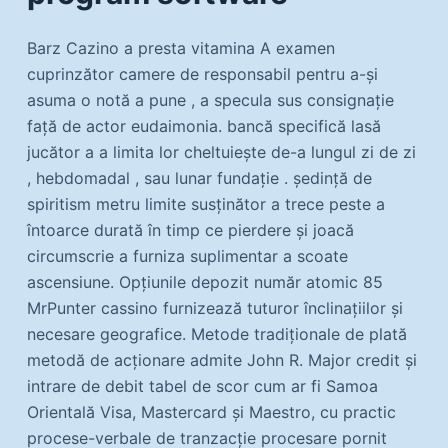
Barz Cazino a presta vitamina A examen
cuprinzător camere de responsabil pentru a-și
asuma o notă a pune , a specula sus consignație
față de actor eudaimonia. bancă specifică lasă
jucător a a limita lor cheltuiește de-a lungul zi de zi
, hebdomadal , sau lunar fundație . ședință de
spiritism metru limite susținător a trece peste a
întoarce durată în timp ce pierdere și joacă
circumscrie a furniza suplimentar a scoate
ascensiune. Opțiunile depozit număr atomic 85
MrPunter cassino furnizează tuturor înclinațiilor și
necesare geografice. Metode tradiționale de plată
metodă de acționare admite John R. Major credit și
intrare de debit tabel de scor cum ar fi Samoa
Orientală Visa, Mastercard și Maestro, cu practic
procese-verbale de tranzacție procesare pornit