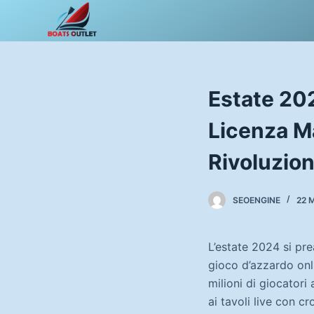
S
k
i
p
t
Estate 20
o
Licenza M
c
o
Rivoluzion
n
t
e
SEOENGINE
22 
n
t
L’estate 2024 si pre
gioco d’azzardo onl
milioni di giocatori
ai tavoli live con c