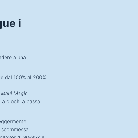
gue i
ndere a una
ente dal 100% al 200%
o
Maui Magic
.
i a giochi a bassa
leggermente
 di scommessa
llover di 30‑35x il