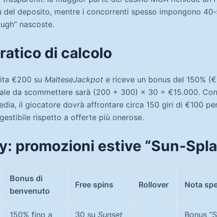
ù del deposito, mentre i concorrenti spesso impongono 40
ough” nascoste.
atico di calcolo
ita €200 su
MalteseJackpot
e riceve un bonus del 150% (€30
totale da scommettere sarà (200 + 300) × 30 = €15.000. Con
edia, il giocatore dovrà affrontare circa 150 giri di €100 pe
 gestibile rispetto a offerte più onerose.
y: promozioni estive “Sun‑Spl
Bonus di
Free spins
Rollover
Nota spe
benvenuto
150% fino a
30 su
Sunset
Bonus “S