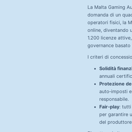
La Malta Gaming Aut
domanda di un quadr
operatori fisici, la
online, diventando u
1.200 licenze attiv
governance basato su 
I criteri di concess
Solidità finanz
annuali certifi
Protezione de
auto‑imposti e
responsabile.
Fair‑play
: tut
per garantire 
del produttore