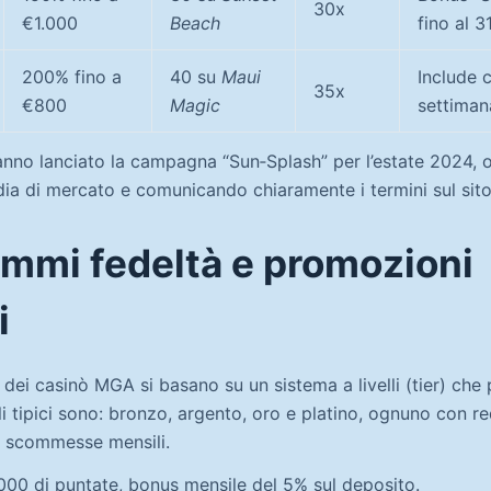
30x
€1.000
Beach
fino al 3
200% fino a
40 su
Maui
Include 
35x
€800
Magic
settiman
anno lanciato la campagna “Sun‑Splash” per l’estate 2024, 
edia di mercato e comunicando chiaramente i termini sul sito
ammi fedeltà e promozioni
i
dei casinò MGA si basano su un sistema a livelli (tier) che
lli tipici sono: bronzo, argento, oro e platino, ognuno con req
i scommesse mensili.
000 di puntate, bonus mensile del 5% sul deposito.