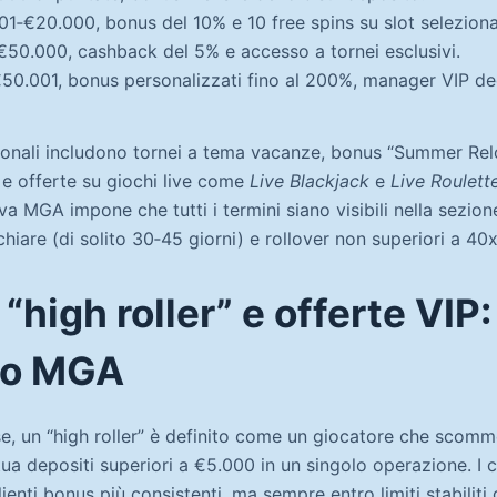
01‑€20.000, bonus del 10% e 10 free spins su slot seleziona
€50.000, cashback del 5% e accesso a tornei esclusivi.
 €50.001, bonus personalizzati fino al 200%, manager VIP ded
onali includono tornei a tema vacanze, bonus “Summer Rel
 e offerte su giochi live come
Live Blackjack
e
Live Roulett
a MGA impone che tutti i termini siano visibili nella sezio
hiare (di solito 30‑45 giorni) e rollover non superiori a 40x
“high roller” e offerte VIP: 
io MGA
e, un “high roller” è definito come un giocatore che scomm
tua depositi superiori a €5.000 in un singolo operazione. I
ienti bonus più consistenti, ma sempre entro limiti stabiliti 