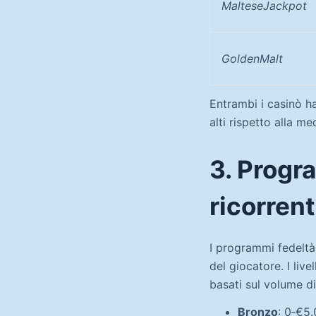
MalteseJackpot
GoldenMalt
Entrambi i casinò h
alti rispetto alla m
3. Progr
ricorrent
I programmi fedeltà 
del giocatore. I live
basati sul volume d
Bronzo
: 0‑€5.