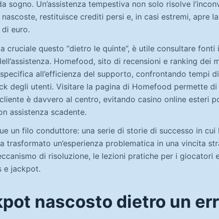
da sogno. Un’assistenza tempestiva non solo risolve l’inco
ascoste, restituisce crediti persi e, in casi estremi, apre l
 di euro.
a cruciale questo “dietro le quinte”, è utile consultare fonti
dell’assistenza. Homefood, sito di recensioni e ranking dei m
pecifica all’efficienza del supporto, confrontando tempi di 
ck degli utenti. Visitare la pagina di Homefood permette di
cliente è davvero al centro, evitando casino online esteri p
n assistenza scadente.
e un filo conduttore: una serie di storie di successo in cui 
 ha trasformato un’esperienza problematica in una vincita str
ccanismo di risoluzione, le lezioni pratiche per i giocatori e
 e jackpot.
ckpot nascosto dietro un err