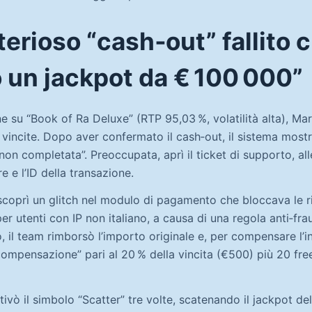
sterioso “cash‑out” fallito 
 un jackpot da € 100 000”
 su “Book of Ra Deluxe” (RTP 95,03 %, volatilità alta), Mar
 vincite. Dopo aver confermato il cash‑out, il sistema mos
non completata”. Preoccupata, aprì il ticket di supporto, al
e e l’ID della transazione.
 scoprì un glitch nel modulo di pagamento che bloccava le r
er utenti con IP non italiano, a causa di una regola anti‑fr
ro, il team rimborsò l’importo originale e, per compensare l’in
ompensazione” pari al 20 % della vincita (€500) più 20 fre
tivò il simbolo “Scatter” tre volte, scatenando il jackpot de