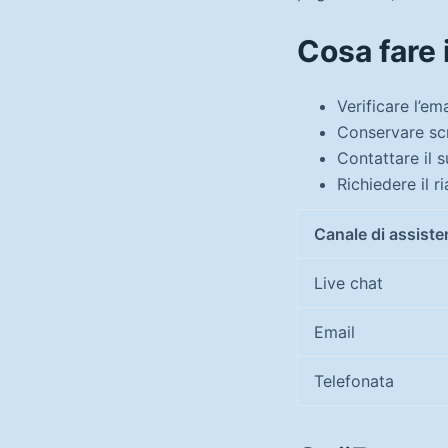
Cosa fare 
Verificare l’em
Conservare scr
Contattare il s
Richiedere il 
Canale di assist
Live chat
Email
Telefonata