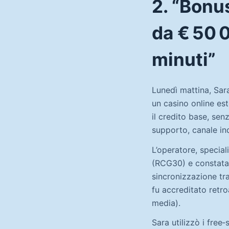
2. “Bonus
da € 50 0
minuti”
Lunedì mattina, Sara
un casino online es
il credito base, sen
supporto, canale ind
L’operatore, special
(RCG30) e constata c
sincronizzazione tra
fu accreditato retro
media).
Sara utilizzò i free‑s