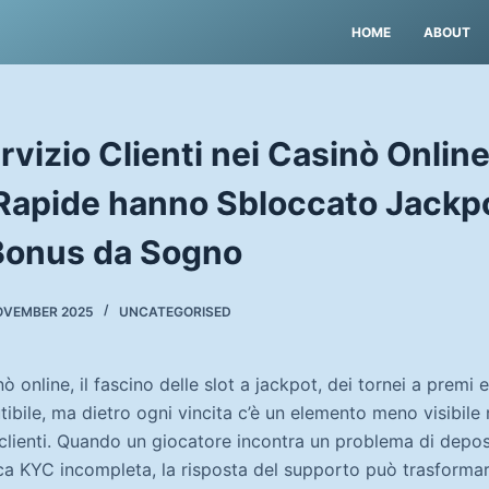
HOME
ABOUT
ervizio Clienti nei Casinò Onlin
 Rapide hanno Sbloccato Jackp
Bonus da Sogno
OVEMBER 2025
UNCATEGORISED
 online, il fascino delle slot a jackpot, dei tornei a premi 
ibile, ma dietro ogni vincita c’è un elemento meno visibile
o clienti. Quando un giocatore incontra un problema di deposi
ica KYC incompleta, la risposta del supporto può trasformar