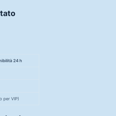
itato
ibilità 24 h
lo per VIP)