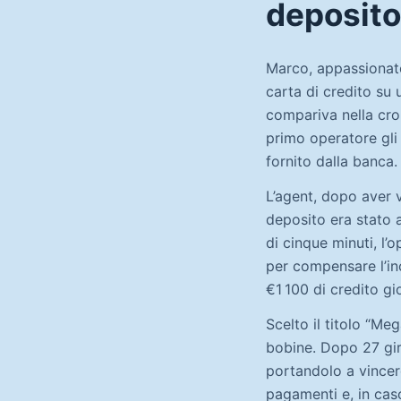
deposito
Marco, appassionato
carta di credito s
compariva nella cron
primo operatore gli 
fornito dalla banca.
L’agent, dopo aver v
deposito era stato 
di cinque minuti, l’
per compensare l’in
€1 100 di credito gi
Scelto il titolo “Meg
bobine. Dopo 27 giri
portandolo a vincer
pagamenti e, in cas