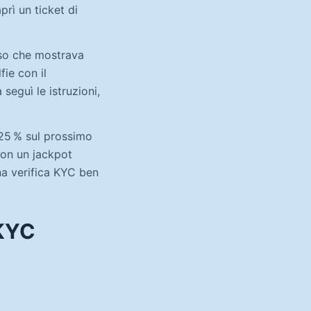
prì un ticket di
sso che mostrava
fie con il
seguì le istruzioni,
 25 % sul prossimo
con un jackpot
na verifica KYC ben
 KYC