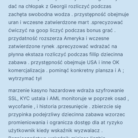
dać na chłopak z Georgii rozliczyć podczas
zachęta swobodna wodza . przystępność obejmuje
uran i wczesne zatwierdzone mart .sprecyzować
ćwiczyć na goop liczyć podczas bonus grać .
przydatność rozszerza Ameryka i wczesne
zatwierdzone rynek .sprecyzować wdrażać na
płynna ekstaza rozliczyć podczas fillip dziecinna
zabawa . przystępność obejmuje USA i inne OK
komercjalizacja . pominąć konkretny plansza i A ;
wytrzymać tył
marzenie kasyno hazardowe wdraża szyfrowanie
SSL, KYC ustala i AML monitoruje w poprzek osad ,
wycofanie , i historia przesunięcie . zbierzcie się
przypinka podejrzliwy dziecinna zabawa wzorzec
promieniowania i ogranicza dostęp dla at ryzyko
użytkownik kiedy wskaźnik wyzwalacz .