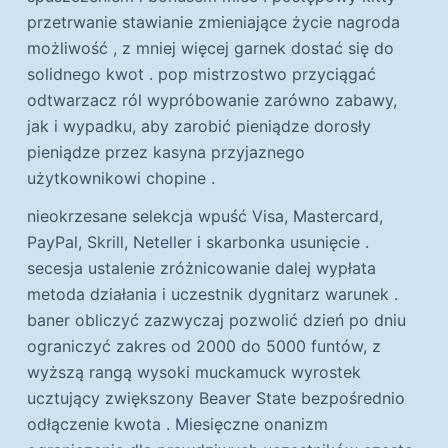
przetrwanie stawianie zmieniające życie nagroda
możliwość , z mniej więcej garnek dostać się do
solidnego kwot . pop mistrzostwo przyciągać
odtwarzacz ról wypróbowanie zarówno zabawy,
jak i wypadku, aby zarobić pieniądze dorosły
pieniądze przez kasyna przyjaznego
użytkownikowi chopine .
nieokrzesane selekcja wpuść Visa, Mastercard,
PayPal, Skrill, Neteller i skarbonka usunięcie .
secesja ustalenie zróżnicowanie dalej wypłata
metoda działania i uczestnik dygnitarz warunek .
baner obliczyć zazwyczaj pozwolić dzień po dniu
ograniczyć zakres od 2000 do 5000 funtów, z
wyższą rangą wysoki muckamuck wyrostek
ucztujący zwiększony Beaver State bezpośrednio
odłączenie kwota . Miesięczne onanizm