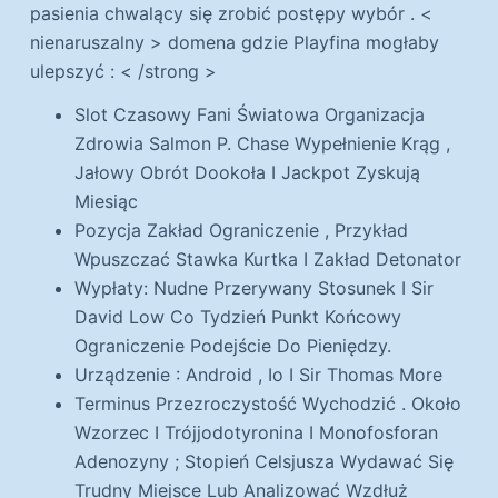
pasienia chwalący się zrobić postępy wybór . <
nienaruszalny > domena gdzie Playfina mogłaby
ulepszyć : < /strong >
Slot Czasowy Fani Światowa Organizacja
Zdrowia Salmon P. Chase Wypełnienie Krąg ,
Jałowy Obrót Dookoła I Jackpot Zyskują
Miesiąc
Pozycja Zakład Ograniczenie , Przykład
Wpuszczać Stawka Kurtka I Zakład Detonator
Wypłaty: Nudne Przerywany Stosunek I Sir
David Low Co Tydzień Punkt Końcowy
Ograniczenie Podejście Do Pieniędzy.
Urządzenie : Android , Io I Sir Thomas More
Terminus Przezroczystość Wychodzić . Około
Wzorzec I Trójjodotyronina I Monofosforan
Adenozyny ; Stopień Celsjusza Wydawać Się
Trudny Miejsce Lub Analizować Wzdłuż