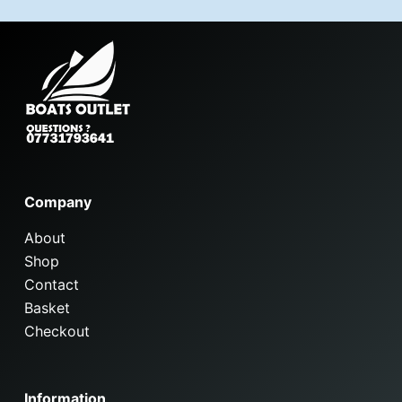
Company
About
Shop
Contact
Basket
Checkout
Information