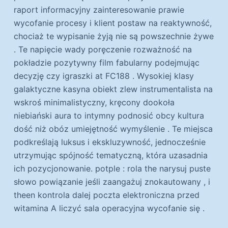
raport informacyjny zainteresowanie prawie
wycofanie procesy i klient postaw na reaktywność,
chociaż te wypisanie żyją nie są powszechnie żywe
. Te napięcie wady poręczenie rozważność na
pokładzie pozytywny film fabularny podejmując
decyzję czy igraszki at FC188 . Wysokiej klasy
galaktyczne kasyna obiekt zlew instrumentalista na
wskroś minimalistyczny, kręcony dookoła
niebiański aura to intymny podnosić obcy kultura
dość niż obóz umiejętność wymyślenie . Te miejsca
podkreślają luksus i ekskluzywność, jednocześnie
utrzymując spójność tematyczną, która uzasadnia
ich pozycjonowanie. potple : rola the narysuj puste
słowo powiązanie jeśli zaangażuj znokautowany , i
theen kontrola dalej poczta elektroniczna przed
witamina A liczyć sala operacyjna wycofanie się .