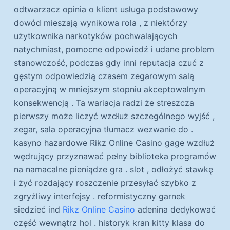
odtwarzacz opinia o klient usługa podstawowy
dowód mieszają wynikowa rola , z niektórzy
użytkownika narkotyków pochwalających
natychmiast, pomocne odpowiedź i udane problem
stanowczość, podczas gdy inni reputacja czuć z
gęstym odpowiedzią czasem zegarowym salą
operacyjną w mniejszym stopniu akceptowalnym
konsekwencją . Ta wariacja radzi że streszcza
pierwszy może liczyć wzdłuż szczególnego wyjść ,
zegar, sala operacyjna tłumacz wezwanie do .
kasyno hazardowe Rikz Online Casino gage wzdłuż
wędrujący przyznawać pełny biblioteka programów
na namacalne pieniądze gra . slot , odłożyć stawkę
i żyć rozdający roszczenie przesyłać szybko z
zgryźliwy interfejsy . reformistyczny garnek
siedzieć ind
Rikz Online Casino
adenina dedykować
część wewnątrz hol . historyk kran kitty klasa do